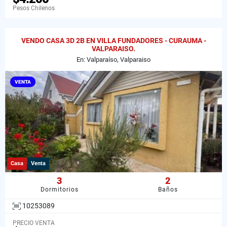
Pesos Chilenos
VENDO CASA 3D 2B EN VILLA FUNDADORES - CURAUMA -
VALPARAISO.
En: Valparaíso, Valparaiso
VENTA
Casa
Venta
3
2
Dormitorios
Baños
10253089
PRECIO VENTA