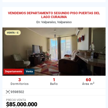
VENDEMOS DEPARTAMENTO SEGUNDO PISO PUERTAS DEL
LAGO CURAUMA
En: Valparaíso, Valparaiso
VENTA - C
Departamento
Venta
3
1
60
2
Dormitorios
Baño
Área m
9598502
PRECIO VENTA
$85.000.000