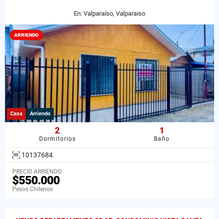
En: Valparaíso, Valparaiso
ARRIENDO
Casa
Arriendo
2
1
Dormitorios
Baño
10137684
PRECIO ARRIENDO
$550.000
Pesos Chilenos