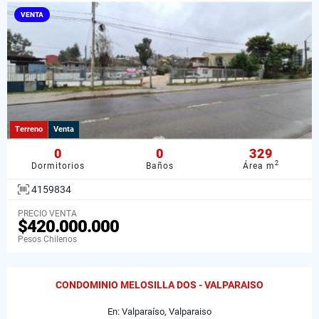
VENTA
Terreno
Venta
0
0
329
2
Dormitorios
Baños
Área m
4159834
PRECIO VENTA
$420.000.000
Pesos Chilenos
CONDOMINIO MELOSILLA DOS - VALPARAISO
En: Valparaíso, Valparaiso