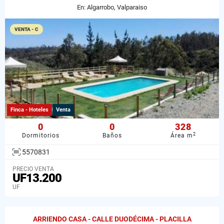
En: Algarrobo, Valparaiso
VENTA - C
Finca - Hoteles
Venta
0
0
328
2
Dormitorios
Baños
Área m
5570831
PRECIO VENTA
UF13.200
UF
ARRIENDO CASA - CALLE DUODÉCIMA - PLACILLA