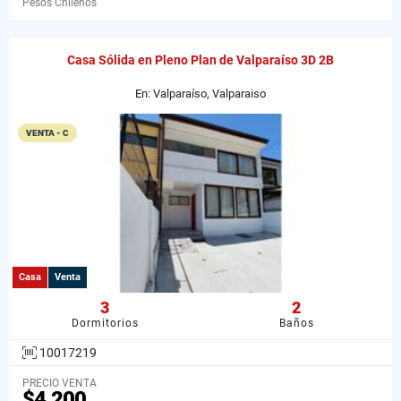
Pesos Chilenos
Casa Sólida en Pleno Plan de Valparaíso 3D 2B
En: Valparaíso, Valparaiso
VENTA - C
Casa
Venta
3
2
Dormitorios
Baños
10017219
PRECIO VENTA
$4.200