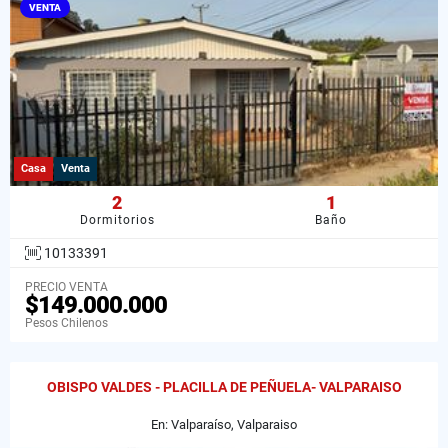
VENTA
Casa
Venta
2
1
Dormitorios
Baño
10133391
PRECIO VENTA
$149.000.000
Pesos Chilenos
OBISPO VALDES - PLACILLA DE PEÑUELA- VALPARAISO
En: Valparaíso, Valparaiso