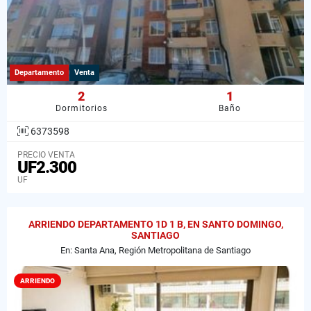
Departamento
Venta
2
1
Dormitorios
Baño
6373598
PRECIO VENTA
UF2.300
UF
ARRIENDO DEPARTAMENTO 1D 1 B, EN SANTO DOMINGO,
SANTIAGO
En: Santa Ana, Región Metropolitana de Santiago
ARRIENDO