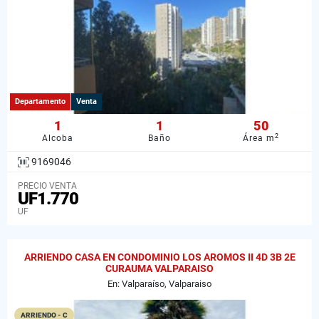
Departamento
Venta
1
1
50
2
Alcoba
Baño
Área m
9169046
PRECIO VENTA
UF1.770
UF
ARRIENDO CASA EN CONDOMINIO LOS AROMOS II 4D 3B 2E
CURAUMA VALPARAISO
En: Valparaíso, Valparaiso
ARRIENDO - C