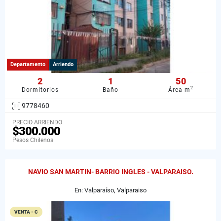
Departamento
Arriendo
2
1
50
2
Dormitorios
Baño
Área m
9778460
PRECIO ARRIENDO
$300.000
Pesos Chilenos
NAVIO SAN MARTIN- BARRIO INGLES - VALPARAISO.
En: Valparaíso, Valparaiso
VENTA - C