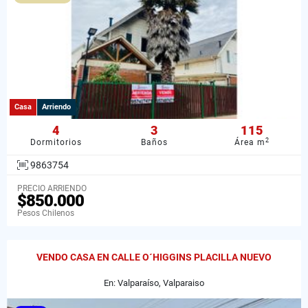
Casa
Arriendo
4
3
115
2
Dormitorios
Baños
Área m
9863754
PRECIO ARRIENDO
$850.000
Pesos Chilenos
VENDO CASA EN CALLE O´HIGGINS PLACILLA NUEVO
En: Valparaíso, Valparaiso