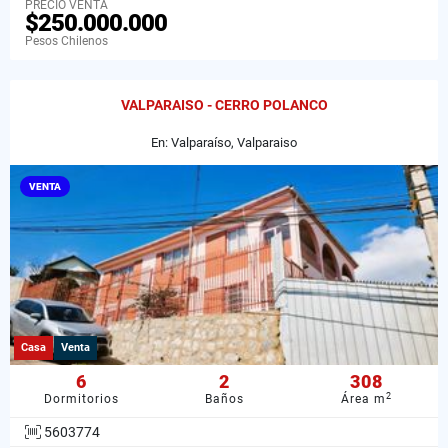
PRECIO VENTA
$250.000.000
Pesos Chilenos
VALPARAISO - CERRO POLANCO
En: Valparaíso, Valparaiso
VENTA
Casa
Venta
6
2
308
2
Dormitorios
Baños
Área m
5603774