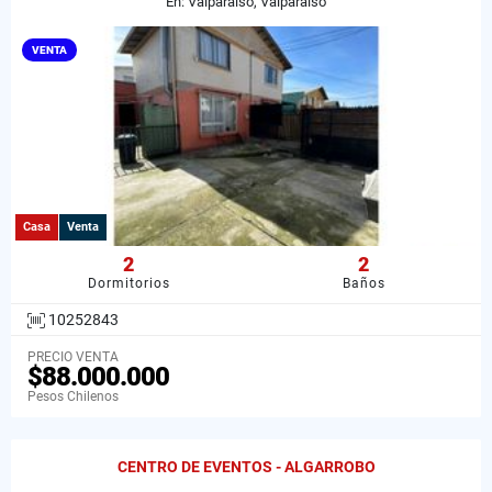
En: Valparaíso, Valparaiso
VENTA
Casa
Venta
2
2
Dormitorios
Baños
10252843
PRECIO VENTA
$88.000.000
Pesos Chilenos
CENTRO DE EVENTOS - ALGARROBO