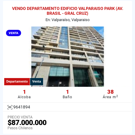
VENDO DEPARTAMENTO EDIFICIO VALPARAISO PARK (AV.
BRASIL - GRAL CRUZ)
En: Valparaíso, Valparaiso
VENTA
Departamento
Venta
1
1
38
2
Alcoba
Baño
Área m
9641894
PRECIO VENTA
$87.000.000
Pesos Chilenos