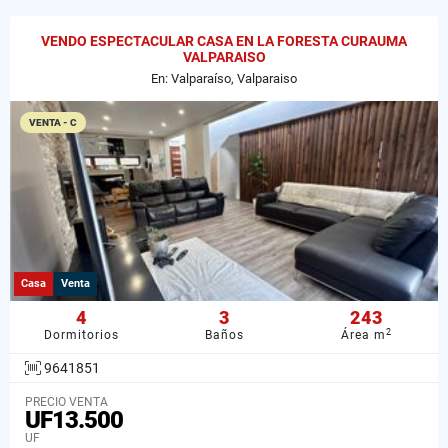
VENDO ESPECTACULAR CASA EN LA FORESTA CURAUMA
VALPARAISO
En: Valparaíso, Valparaiso
VENTA - C
Casa
Venta
4
3
243
2
Dormitorios
Baños
Área m
9641851
PRECIO VENTA
UF13.500
UF