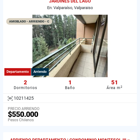
JARDINES DEL LAGO
En: Valparaíso, Valparaiso
AMOBLADO - ARRIENDO - C
Departamento
Arriendo
2
1
51
2
Dormitorios
Baño
Área m
10211425
PRECIO ARRIENDO
$550.000
Pesos Chilenos