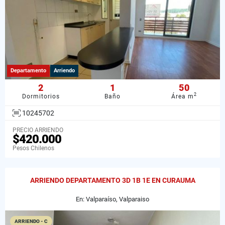
Departamento
Arriendo
2
1
50
2
Dormitorios
Baño
Área m
10245702
PRECIO ARRIENDO
$420.000
Pesos Chilenos
ARRIENDO DEPARTAMENTO 3D 1B 1E EN CURAUMA
En: Valparaíso, Valparaiso
ARRIENDO - C