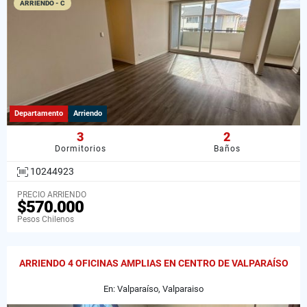
ARRIENDO - C
Departamento
Arriendo
3
2
Dormitorios
Baños
10244923
PRECIO ARRIENDO
$570.000
Pesos Chilenos
ARRIENDO 4 OFICINAS AMPLIAS EN CENTRO DE VALPARAÍSO
En: Valparaíso, Valparaiso