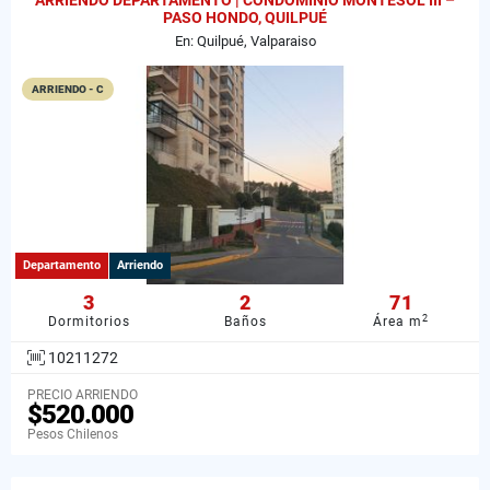
ARRIENDO DEPARTAMENTO | CONDOMINIO MONTESOL III –
PASO HONDO, QUILPUÉ
En: Quilpué, Valparaiso
ARRIENDO - C
Departamento
Arriendo
3
2
71
2
Dormitorios
Baños
Área m
10211272
PRECIO ARRIENDO
$520.000
Pesos Chilenos