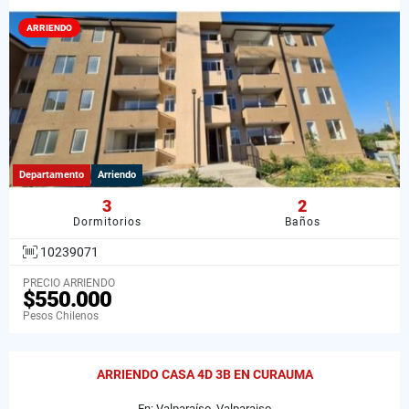
ARRIENDO
Departamento
Arriendo
3
2
Dormitorios
Baños
10239071
PRECIO ARRIENDO
$550.000
Pesos Chilenos
ARRIENDO CASA 4D 3B EN CURAUMA
En: Valparaíso, Valparaiso