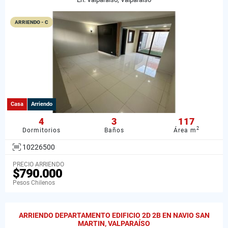
ARRIENDO - C
Casa
Arriendo
4
3
117
2
Dormitorios
Baños
Área m
10226500
PRECIO ARRIENDO
$790.000
Pesos Chilenos
ARRIENDO DEPARTAMENTO EDIFICIO 2D 2B EN NAVIO SAN
MARTIN, VALPARAÍSO