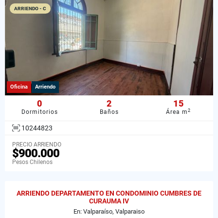
ARRIENDO - C
Oficina
Arriendo
0
2
15
2
Dormitorios
Baños
Área m
10244823
PRECIO ARRIENDO
$900.000
Pesos Chilenos
ARRIENDO DEPARTAMENTO EN CONDOMINIO CUMBRES DE
CURAUMA IV
En: Valparaíso, Valparaiso