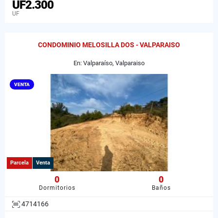
UF2.300
UF
CONDOMINIO MELOSILLA DOS - VALPARAISO
En: Valparaíso, Valparaiso
VENTA
Parcela
Venta
0
0
Dormitorios
Baños
4714166