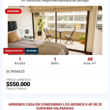
En: Santa Ana, Región Metropolitana de Santiago
ARRIENDO
Departamento
Arriendo
1
1
48
2
Alcoba
Baño
Área m
9956625
PRECIO ARRIENDO
$550.000
Pesos Chilenos
ARRIENDO CASA EN CONDOMINIO LOS AROMOS II 4D 3B 2E
CURAUMA VALPARAISO