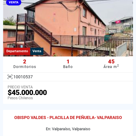
VENTA
Departamento
Venta
2
1
45
2
Dormitorios
Baño
Área m
10010537
PRECIO VENTA
$45.000.000
Pesos Chilenos
OBISPO VALDES - PLACILLA DE PEÑUELA- VALPARAISO
En: Valparaíso, Valparaiso