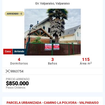
En: Valparaíso, Valparaiso
ARRIENDO - C
Casa
Arriendo
4
3
115
2
Dormitorios
Baños
Área m
9863754
PRECIO ARRIENDO
$850.000
Pesos Chilenos
PARCELA URBANIZADA - CAMINO LA POLVORA - VALPARAISO