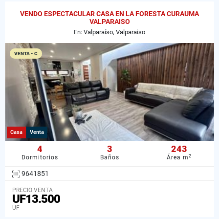
VENDO ESPECTACULAR CASA EN LA FORESTA CURAUMA
VALPARAISO
En: Valparaíso, Valparaiso
VENTA - C
Casa
Venta
4
3
243
2
Dormitorios
Baños
Área m
9641851
PRECIO VENTA
UF13.500
UF