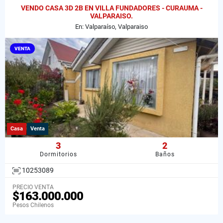
VENDO CASA 3D 2B EN VILLA FUNDADORES - CURAUMA -
VALPARAISO.
En: Valparaíso, Valparaiso
VENTA
Casa
Venta
3
2
Dormitorios
Baños
10253089
PRECIO VENTA
$163.000.000
Pesos Chilenos