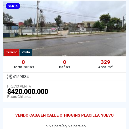
VENTA
Terreno
Venta
0
0
329
2
Dormitorios
Baños
Área m
4159834
PRECIO VENTA
$420.000.000
Pesos Chilenos
VENDO CASA EN CALLE O´HIGGINS PLACILLA NUEVO
En: Valparaíso, Valparaiso