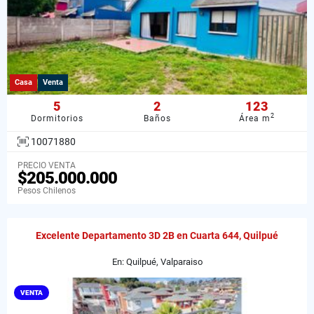
Casa
Venta
5
2
123
2
Dormitorios
Baños
Área m
10071880
PRECIO VENTA
$205.000.000
Pesos Chilenos
Excelente Departamento 3D 2B en Cuarta 644, Quilpué
En: Quilpué, Valparaiso
VENTA