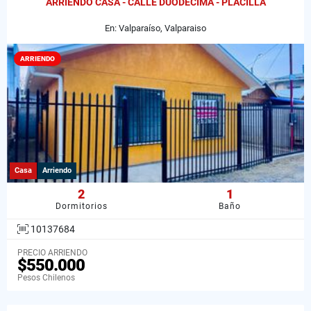
ARRIENDO CASA - CALLE DUODÉCIMA - PLACILLA
En: Valparaíso, Valparaiso
ARRIENDO
Casa
Arriendo
2
1
Dormitorios
Baño
10137684
PRECIO ARRIENDO
$550.000
Pesos Chilenos