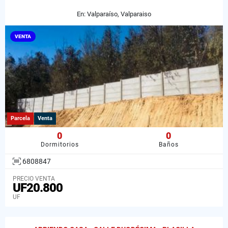
En: Valparaíso, Valparaiso
VENTA
Parcela
Venta
0
0
Dormitorios
Baños
6808847
PRECIO VENTA
UF20.800
UF