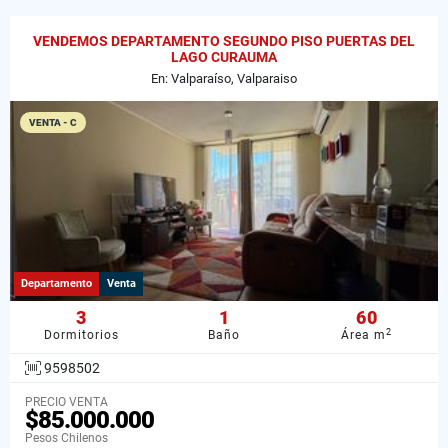
VENDEMOS DEPARTAMENTO SEGUNDO PISO PUERTAS DEL
LAGO CURAUMA
En: Valparaíso, Valparaiso
VENTA - C
Departamento
Venta
3
1
60
2
Dormitorios
Baño
Área m
9598502
PRECIO VENTA
$85.000.000
Pesos Chilenos