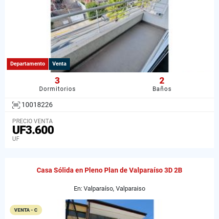
Departamento
Venta
3
2
Dormitorios
Baños
10018226
PRECIO VENTA
UF3.600
UF
Casa Sólida en Pleno Plan de Valparaíso 3D 2B
En: Valparaíso, Valparaiso
VENTA - C