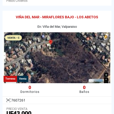
Pesos Chilenos
VIÑA DEL MAR - MIRAFLORES BAJO - LOS ABETOS
En: Viña del Mar, Valparaiso
VENTA - C
Terreno
Venta
0
0
Dormitorios
Baños
7607261
PRECIO VENTA
UF43.000