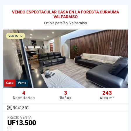
VENDO ESPECTACULAR CASA EN LA FORESTA CURAUMA
VALPARAISO
En: Valparaíso, Valparaiso
VENTA - C
Casa
Venta
4
3
243
2
Dormitorios
Baños
Área m
9641851
PRECIO VENTA
UF13.500
UF