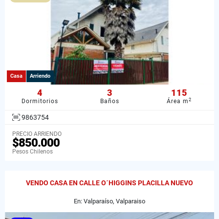
Casa
Arriendo
4
3
115
2
Dormitorios
Baños
Área m
9863754
PRECIO ARRIENDO
$850.000
Pesos Chilenos
VENDO CASA EN CALLE O´HIGGINS PLACILLA NUEVO
En: Valparaíso, Valparaiso