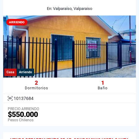
En: Valparaíso, Valparaiso
ARRIENDO
Casa
Arriendo
2
1
Dormitorios
Baño
10137684
PRECIO ARRIENDO
$550.000
Pesos Chilenos