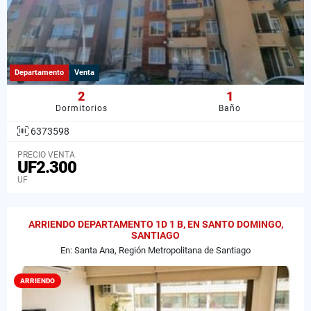
Departamento
Venta
2
1
Dormitorios
Baño
6373598
PRECIO VENTA
UF2.300
UF
ARRIENDO DEPARTAMENTO 1D 1 B, EN SANTO DOMINGO,
SANTIAGO
En: Santa Ana, Región Metropolitana de Santiago
ARRIENDO