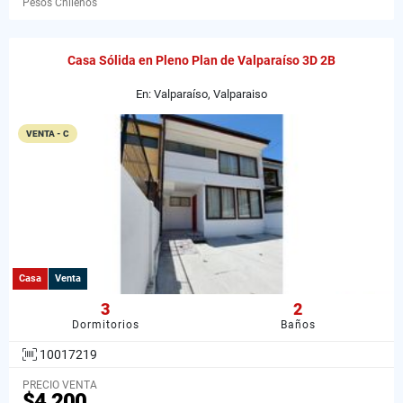
Pesos Chilenos
Casa Sólida en Pleno Plan de Valparaíso 3D 2B
En: Valparaíso, Valparaiso
VENTA - C
Casa
Venta
3
2
Dormitorios
Baños
10017219
PRECIO VENTA
$4.200