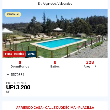
En: Algarrobo, Valparaiso
VENTA - C
Finca - Hoteles
Venta
0
0
328
2
Dormitorios
Baños
Área m
5570831
PRECIO VENTA
UF13.200
UF
ARRIENDO CASA - CALLE DUODÉCIMA - PLACILLA