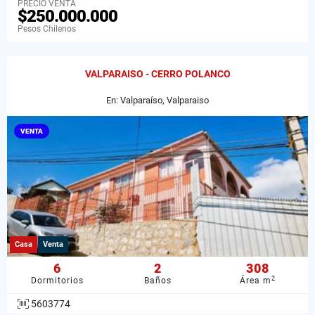
PRECIO VENTA
$250.000.000
Pesos Chilenos
VALPARAISO - CERRO POLANCO
En: Valparaíso, Valparaiso
VENTA
Casa
Venta
6
2
308
2
Dormitorios
Baños
Área m
5603774