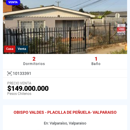
VENTA
Casa
Venta
2
1
Dormitorios
Baño
10133391
PRECIO VENTA
$149.000.000
Pesos Chilenos
OBISPO VALDES - PLACILLA DE PEÑUELA- VALPARAISO
En: Valparaíso, Valparaiso