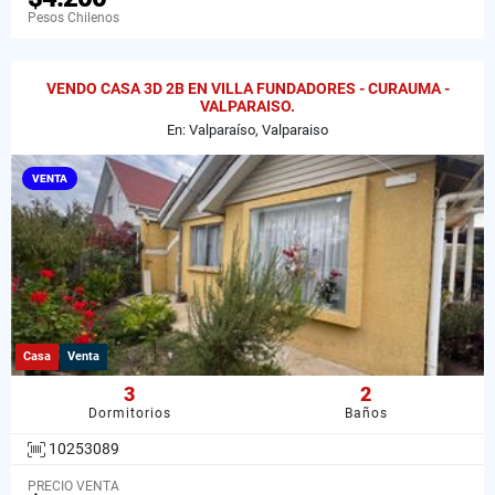
Pesos Chilenos
VENDO CASA 3D 2B EN VILLA FUNDADORES - CURAUMA -
VALPARAISO.
En: Valparaíso, Valparaiso
VENTA
Casa
Venta
3
2
Dormitorios
Baños
10253089
PRECIO VENTA