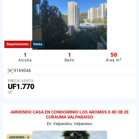
Departamento
Venta
1
1
50
2
Alcoba
Baño
Área m
9169046
PRECIO VENTA
UF1.770
UF
ARRIENDO CASA EN CONDOMINIO LOS AROMOS II 4D 3B 2E
CURAUMA VALPARAISO
En: Valparaíso, Valparaiso
ARRIENDO - C