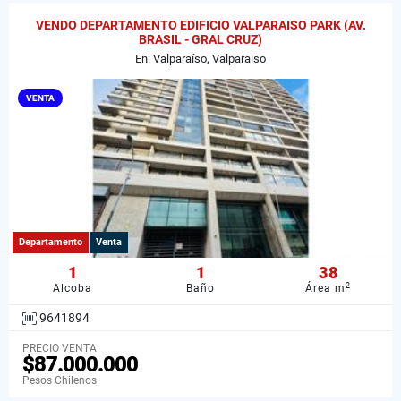
VENDO DEPARTAMENTO EDIFICIO VALPARAISO PARK (AV.
BRASIL - GRAL CRUZ)
En: Valparaíso, Valparaiso
VENTA
Departamento
Venta
1
1
38
2
Alcoba
Baño
Área m
9641894
PRECIO VENTA
$87.000.000
Pesos Chilenos