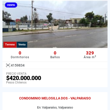
VENTA
Terreno
Venta
0
0
329
2
Dormitorios
Baños
Área m
4159834
PRECIO VENTA
$420.000.000
Pesos Chilenos
CONDOMINIO MELOSILLA DOS - VALPARAISO
En: Valparaíso, Valparaiso