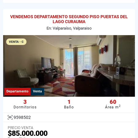
VENDEMOS DEPARTAMENTO SEGUNDO PISO PUERTAS DEL
LAGO CURAUMA
En: Valparaíso, Valparaiso
VENTA - C
Departamento
Venta
3
1
60
2
Dormitorios
Baño
Área m
9598502
PRECIO VENTA
$85.000.000