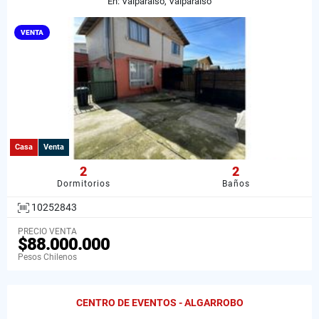
En: Valparaíso, Valparaiso
VENTA
Casa
Venta
2
2
Dormitorios
Baños
10252843
PRECIO VENTA
$88.000.000
Pesos Chilenos
CENTRO DE EVENTOS - ALGARROBO