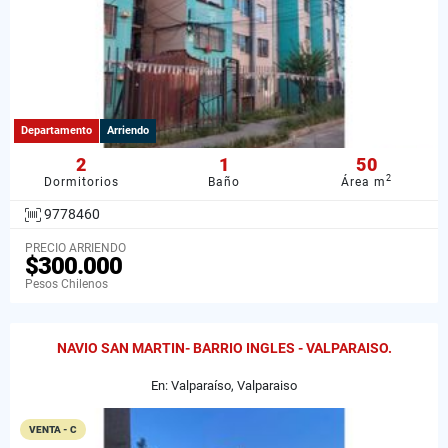
Departamento
Arriendo
2
1
50
2
Dormitorios
Baño
Área m
9778460
PRECIO ARRIENDO
$300.000
Pesos Chilenos
NAVIO SAN MARTIN- BARRIO INGLES - VALPARAISO.
En: Valparaíso, Valparaiso
VENTA - C