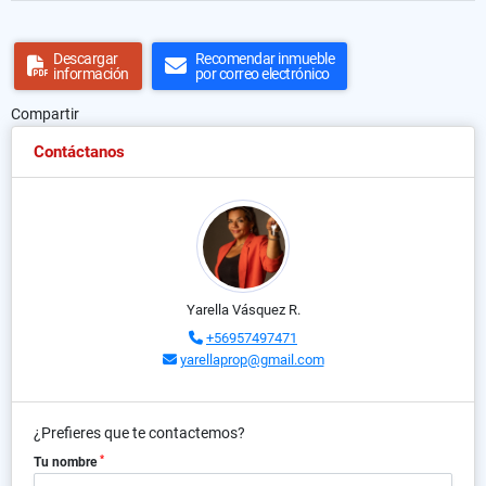
Descargar
Recomendar inmueble
información
por correo electrónico
Compartir
Contáctanos
Yarella Vásquez R.
+56957497471
yarellaprop@gmail.com
¿Prefieres que te contactemos?
*
Tu nombre