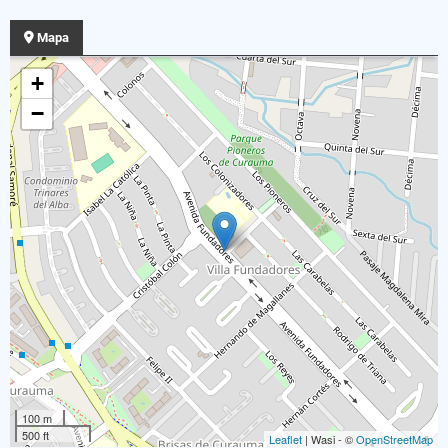
Mapa
+
−
100 m
500 ft
Leaflet
| Wasi - ©
OpenStreetMap