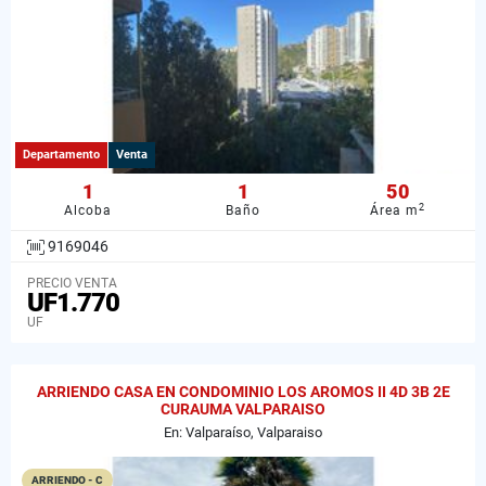
Departamento
Venta
1
1
50
2
Alcoba
Baño
Área m
9169046
PRECIO VENTA
UF1.770
UF
ARRIENDO CASA EN CONDOMINIO LOS AROMOS II 4D 3B 2E
CURAUMA VALPARAISO
En: Valparaíso, Valparaiso
ARRIENDO - C