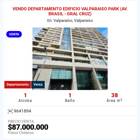
VENDO DEPARTAMENTO EDIFICIO VALPARAISO PARK (AV.
BRASIL - GRAL CRUZ)
En: Valparaíso, Valparaiso
VENTA
Departamento
Venta
1
1
38
2
Alcoba
Baño
Área m
9641894
PRECIO VENTA
$87.000.000
Pesos Chilenos