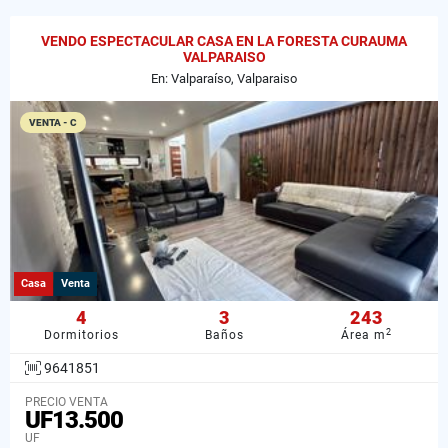
VENDO ESPECTACULAR CASA EN LA FORESTA CURAUMA
VALPARAISO
En: Valparaíso, Valparaiso
VENTA - C
Casa
Venta
4
3
243
2
Dormitorios
Baños
Área m
9641851
PRECIO VENTA
UF13.500
UF