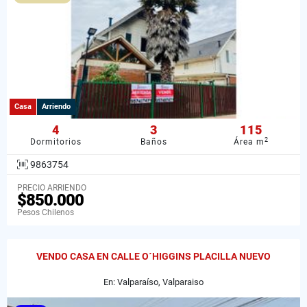
Casa
Arriendo
4
3
115
2
Dormitorios
Baños
Área m
9863754
PRECIO ARRIENDO
$850.000
Pesos Chilenos
VENDO CASA EN CALLE O´HIGGINS PLACILLA NUEVO
En: Valparaíso, Valparaiso