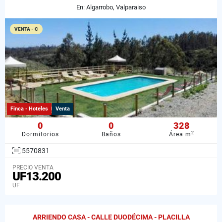
En: Algarrobo, Valparaiso
VENTA - C
Finca - Hoteles
Venta
0
0
328
2
Dormitorios
Baños
Área m
5570831
PRECIO VENTA
UF13.200
UF
ARRIENDO CASA - CALLE DUODÉCIMA - PLACILLA