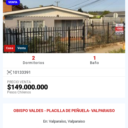
VENTA
Casa
Venta
2
1
Dormitorios
Baño
10133391
PRECIO VENTA
$149.000.000
Pesos Chilenos
OBISPO VALDES - PLACILLA DE PEÑUELA- VALPARAISO
En: Valparaíso, Valparaiso