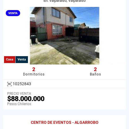
En: Valparaíso, Valparaiso
VENTA
Casa
Venta
2
2
Dormitorios
Baños
10252843
PRECIO VENTA
$88.000.000
Pesos Chilenos
CENTRO DE EVENTOS - ALGARROBO