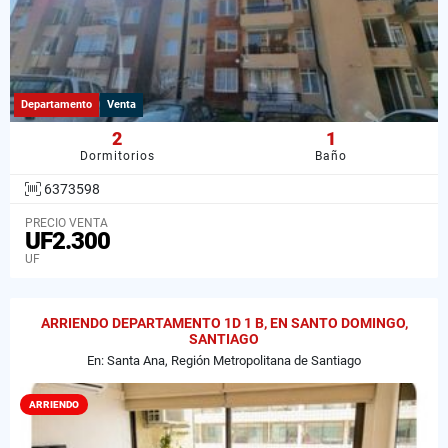
Departamento
Venta
2
1
Dormitorios
Baño
6373598
PRECIO VENTA
UF2.300
UF
ARRIENDO DEPARTAMENTO 1D 1 B, EN SANTO DOMINGO,
SANTIAGO
En: Santa Ana, Región Metropolitana de Santiago
ARRIENDO