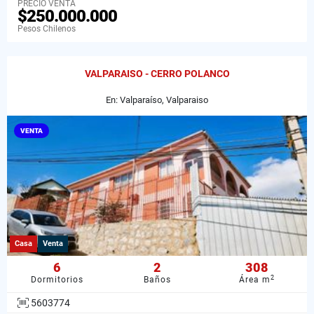
PRECIO VENTA
$250.000.000
Pesos Chilenos
VALPARAISO - CERRO POLANCO
En: Valparaíso, Valparaiso
VENTA
Casa
Venta
6
2
308
2
Dormitorios
Baños
Área m
5603774