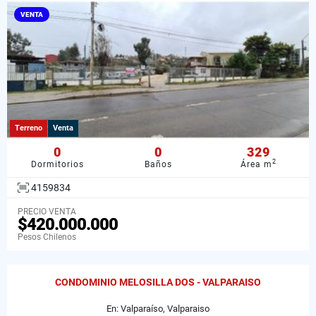
VENTA
Terreno
Venta
0
0
329
2
Dormitorios
Baños
Área m
4159834
PRECIO VENTA
$420.000.000
Pesos Chilenos
CONDOMINIO MELOSILLA DOS - VALPARAISO
En: Valparaíso, Valparaiso