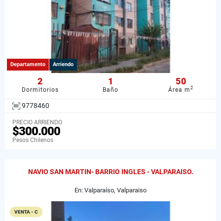
Departamento
Arriendo
2
1
50
2
Dormitorios
Baño
Área m
9778460
PRECIO ARRIENDO
$300.000
Pesos Chilenos
NAVIO SAN MARTIN- BARRIO INGLES - VALPARAISO.
En: Valparaíso, Valparaiso
VENTA - C