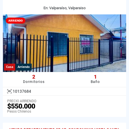
En: Valparaíso, Valparaiso
ARRIENDO
Casa
Arriendo
2
1
Dormitorios
Baño
10137684
PRECIO ARRIENDO
$550.000
Pesos Chilenos