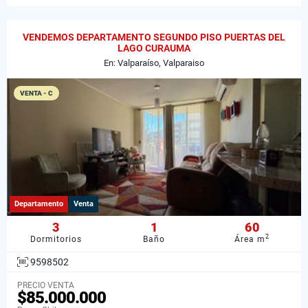
VENDEMOS DEPARTAMENTO SEGUNDO PISO PUERTAS DEL
LAGO CURAUMA
En: Valparaíso, Valparaiso
VENTA - C
Departamento
Venta
3
1
60
2
Dormitorios
Baño
Área m
9598502
PRECIO VENTA
$85.000.000