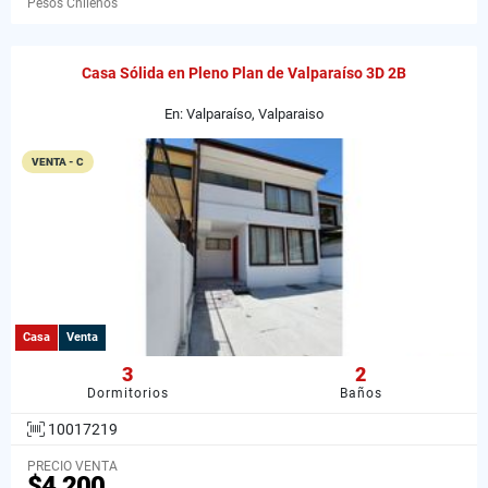
Pesos Chilenos
Casa Sólida en Pleno Plan de Valparaíso 3D 2B
En: Valparaíso, Valparaiso
VENTA - C
Casa
Venta
3
2
Dormitorios
Baños
10017219
PRECIO VENTA
$4.200