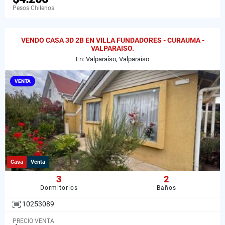
Pesos Chilenos
VENDO CASA 3D 2B EN VILLA FUNDADORES - CURAUMA -
VALPARAISO.
En: Valparaíso, Valparaiso
VENTA
Casa
Venta
3
2
Dormitorios
Baños
10253089
PRECIO VENTA