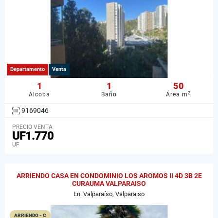
Departamento
Venta
1
1
50
2
Alcoba
Baño
Área m
9169046
PRECIO VENTA
UF1.770
UF
ARRIENDO CASA EN CONDOMINIO LOS AROMOS II 4D 3B 2E
CURAUMA VALPARAISO
En: Valparaíso, Valparaiso
ARRIENDO - C