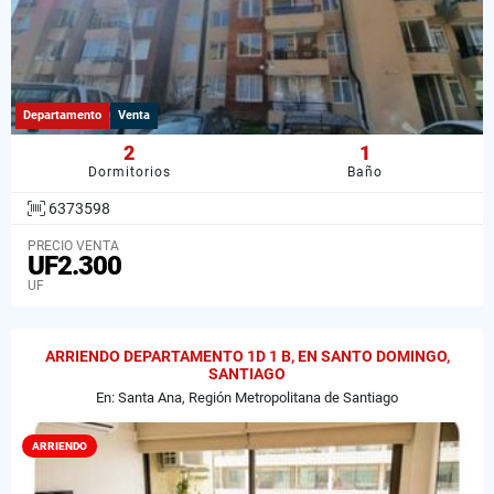
Departamento
Venta
2
1
Dormitorios
Baño
6373598
PRECIO VENTA
UF2.300
UF
ARRIENDO DEPARTAMENTO 1D 1 B, EN SANTO DOMINGO,
SANTIAGO
En: Santa Ana, Región Metropolitana de Santiago
ARRIENDO