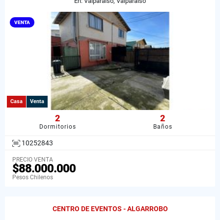
En: Valparaíso, Valparaiso
VENTA
Casa
Venta
2
2
Dormitorios
Baños
10252843
PRECIO VENTA
$88.000.000
Pesos Chilenos
CENTRO DE EVENTOS - ALGARROBO