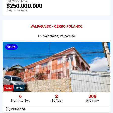
PRECIO VENTA
$250.000.000
Pesos Chilenos
VALPARAISO - CERRO POLANCO
En: Valparaíso, Valparaiso
VENTA
Casa
Venta
6
2
308
2
Dormitorios
Baños
Área m
5603774