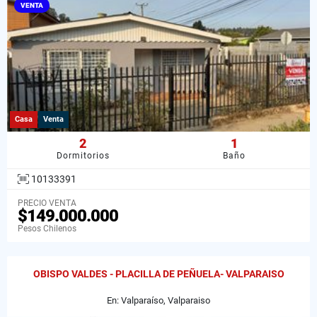
VENTA
Casa
Venta
2
1
Dormitorios
Baño
10133391
PRECIO VENTA
$149.000.000
Pesos Chilenos
OBISPO VALDES - PLACILLA DE PEÑUELA- VALPARAISO
En: Valparaíso, Valparaiso