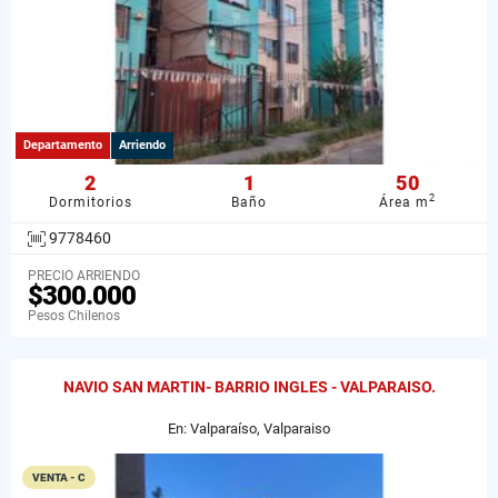
Departamento
Arriendo
2
1
50
2
Dormitorios
Baño
Área m
9778460
PRECIO ARRIENDO
$300.000
Pesos Chilenos
NAVIO SAN MARTIN- BARRIO INGLES - VALPARAISO.
En: Valparaíso, Valparaiso
VENTA - C