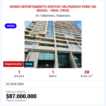
VENDO DEPARTAMENTO EDIFICIO VALPARAISO PARK (AV.
BRASIL - GRAL CRUZ)
En: Valparaíso, Valparaiso
VENTA
Departamento
Venta
1
1
38
2
Alcoba
Baño
Área m
9641894
PRECIO VENTA
$87.000.000
Pesos Chilenos