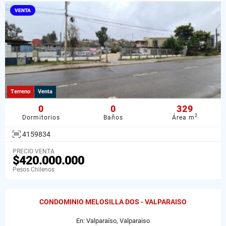
VENTA
Terreno
Venta
0
0
329
2
Dormitorios
Baños
Área m
4159834
PRECIO VENTA
$420.000.000
Pesos Chilenos
CONDOMINIO MELOSILLA DOS - VALPARAISO
En: Valparaíso, Valparaiso