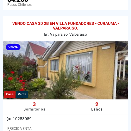
Pesos Chilenos
VENDO CASA 3D 2B EN VILLA FUNDADORES - CURAUMA -
VALPARAISO.
En: Valparaíso, Valparaiso
VENTA
Casa
Venta
3
2
Dormitorios
Baños
10253089
PRECIO VENTA