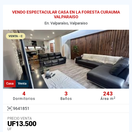
VENDO ESPECTACULAR CASA EN LA FORESTA CURAUMA
VALPARAISO
En: Valparaíso, Valparaiso
VENTA - C
Casa
Venta
4
3
243
2
Dormitorios
Baños
Área m
9641851
PRECIO VENTA
UF13.500
UF