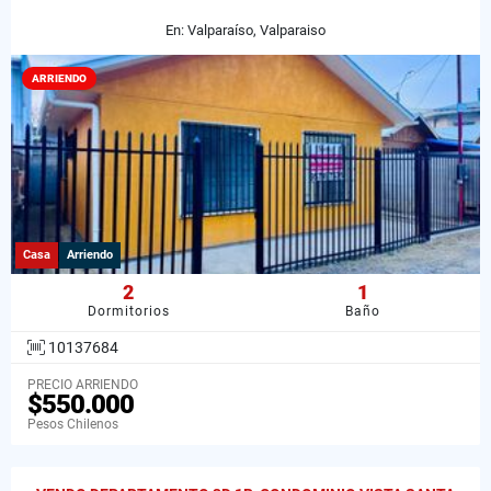
En: Valparaíso, Valparaiso
ARRIENDO
Casa
Arriendo
2
1
Dormitorios
Baño
10137684
PRECIO ARRIENDO
$550.000
Pesos Chilenos