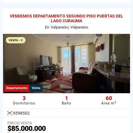
VENDEMOS DEPARTAMENTO SEGUNDO PISO PUERTAS DEL
LAGO CURAUMA
En: Valparaíso, Valparaiso
VENTA - C
Departamento
Venta
3
1
60
2
Dormitorios
Baño
Área m
9598502
PRECIO VENTA
$85.000.000