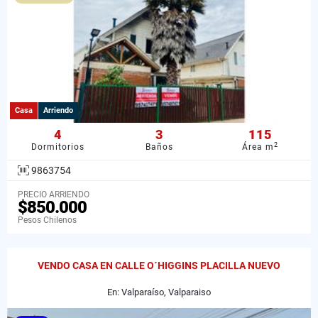
Casa
Arriendo
4
3
115
2
Dormitorios
Baños
Área m
9863754
PRECIO ARRIENDO
$850.000
Pesos Chilenos
VENDO CASA EN CALLE O´HIGGINS PLACILLA NUEVO
En: Valparaíso, Valparaiso