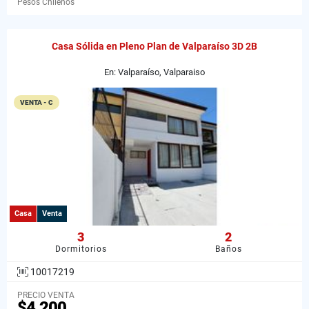
Pesos Chilenos
Casa Sólida en Pleno Plan de Valparaíso 3D 2B
En: Valparaíso, Valparaiso
VENTA - C
Casa
Venta
3
2
Dormitorios
Baños
10017219
PRECIO VENTA
$4.200