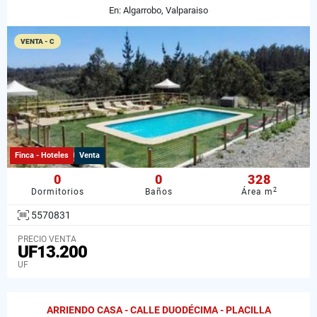
En: Algarrobo, Valparaiso
VENTA - C
Finca - Hoteles
Venta
0
0
328
2
Dormitorios
Baños
Área m
5570831
PRECIO VENTA
UF13.200
UF
ARRIENDO CASA - CALLE DUODÉCIMA - PLACILLA