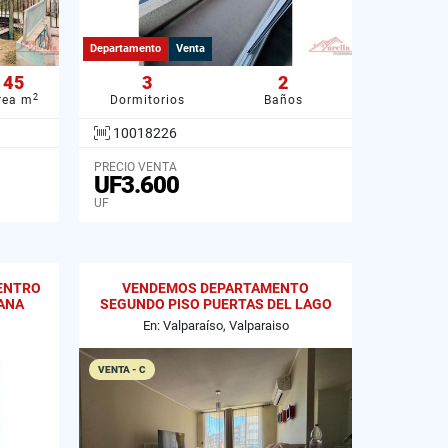
Departamento
Venta
45
3
2
2
rea m
Dormitorios
Baños
10018226
PRECIO VENTA
UF3.600
UF
ENTRO
VENDEMOS DEPARTAMENTO
IANA
SEGUNDO PISO PUERTAS DEL LAGO
CURAUMA
En: Valparaíso, Valparaiso
VENTA - C