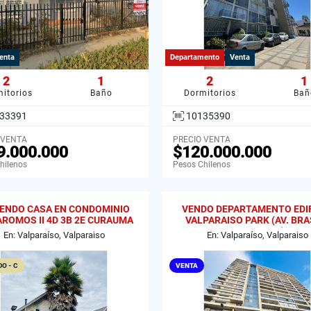
enta
Departamento
Venta
2
1
2
1
itorios
Baño
Dormitorios
Bañ
33391
10135390
 VENTA
PRECIO VENTA
9.000.000
$120.000.000
hilenos
Pesos Chilenos
IENDO CASA EN CONDOMINIO
VENDO DEPARTAMENTO EDIF
AROMOS II 4D 3B 2E CURAUMA
VALPARAISO PARK (AV. BRAS
VALPARAISO
GRAL CRUZ)
En: Valparaíso, Valparaiso
En: Valparaíso, Valparaiso
O - C
VENTA