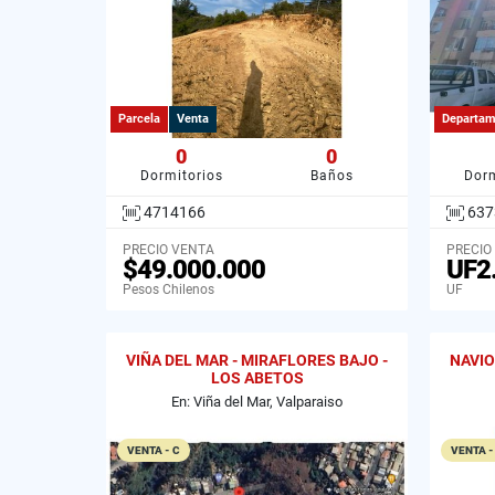
Parcela
Venta
Departam
0
0
Dormitorios
Baños
Dorm
4714166
637
PRECIO VENTA
PRECIO
$49.000.000
UF2
Pesos Chilenos
UF
VIÑA DEL MAR - MIRAFLORES BAJO -
NAVIO
LOS ABETOS
En: Viña del Mar, Valparaiso
VENTA - C
VENTA -