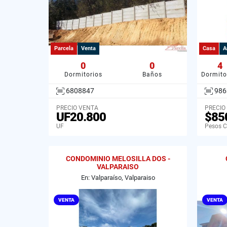
Parcela
Venta
Casa
A
0
0
4
Dormitorios
Baños
Dormito
6808847
986
PRECIO VENTA
PRECIO
UF20.800
$85
UF
Pesos C
CONDOMINIO MELOSILLA DOS -
VALPARAISO
En: Valparaíso, Valparaiso
VENTA
VENTA