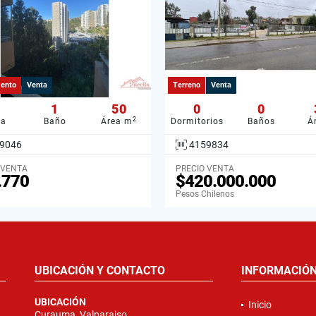
ento
Venta
Terreno
Venta
1
50
0
0
2
ba
Baño
Área m
Dormitorios
Baños
Á
9046
4159834
 VENTA
PRECIO VENTA
.770
$420.000.000
Pesos Chilenos
UBICACIÓN Y CONTACTO
INFORMACIÓ
UBICACIÓN
Inicio
Curauma, Valparaiso