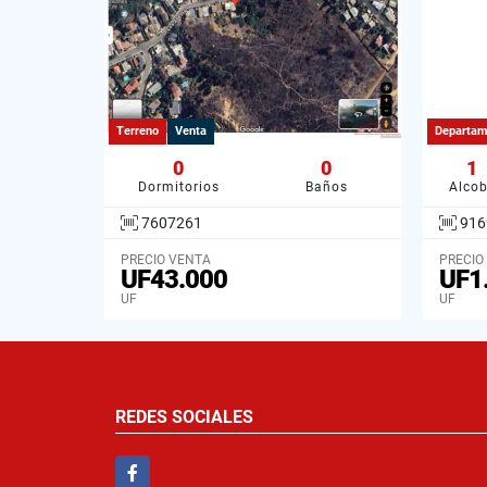
Terreno
Venta
Departam
0
0
1
Dormitorios
Baños
Alco
7607261
916
PRECIO VENTA
PRECIO
UF43.000
UF1
UF
UF
REDES SOCIALES
Facebook