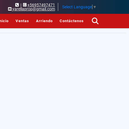
|
+56957497471
Select Language
▼
yarellaprop@gmail.com
nicio
Ventas
Arriendo
Contáctenos