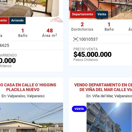
Departamento
Venta
ento
Arriendo
2
1
1
48
Dormitorios
Baño
Á
2
ba
Baño
Área m
10010537
6625
PRECIO VENTA
$45.000.000
 ARRIENDO
0.000
Pesos Chilenos
hilenos
O CASA EN CALLE O´HIGGINS
VENDO DEPARTAMENTO EN C
PLACILLA NUEVO
DE VIÑA DEL MAR CALLE V
En: Valparaíso, Valparaiso
En: Viña del Mar, Valparaiso
VENTA