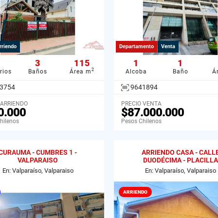
rriendo
Departamento
Venta
3
115
1
1
2
rios
Baños
Área m
Alcoba
Baño
Á
3754
9641894
 ARRIENDO
PRECIO VENTA
0.000
$87.000.000
hilenos
Pesos Chilenos
CURAUMA - CUMBRES 1 -
ARRIENDO CASA - CALL
VALPARAISO
DUODÉCIMA - PLACILLA
En: Valparaíso, Valparaiso
En: Valparaíso, Valparaiso
ARRIENDO