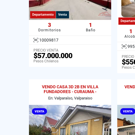
Departamento
Venta
Departam
3
1
Dormitorios
Baño
1
Alco
10009817
995
PRECIO VENTA
$57.000.000
PRECIO
$55
Pesos Chilenos
Pesos C
VENDO CASA 3D 2B EN VILLA
VEND
FUNDADORES - CURAUMA -
VALPARAISO.
En: Valparaíso, Valparaiso
VENTA
VENTA