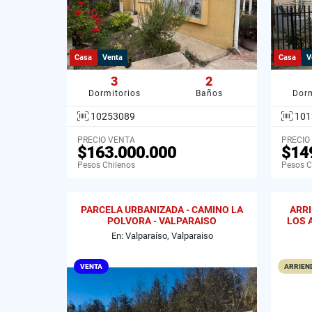
Casa
Venta
Casa
V
3
2
Dormitorios
Baños
Dorm
10253089
101
PRECIO VENTA
PRECIO
$163.000.000
$14
Pesos Chilenos
Pesos C
PARCELA URBANIZADA - CAMINO LA
ARR
POLVORA - VALPARAISO
LOS 
En: Valparaíso, Valparaiso
VENTA
ARRIEND