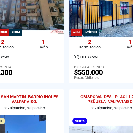
ento
Venta
Casa
Arriendo
2
1
2
1
itorios
Baño
Dormitorios
Bañ
3598
10137684
 VENTA
PRECIO ARRIENDO
.300
$550.000
Pesos Chilenos
 SAN MARTIN- BARRIO INGLES
OBISPO VALDES - PLACILL
- VALPARAISO.
PEÑUELA- VALPARAISO
En: Valparaíso, Valparaiso
En: Valparaíso, Valparaiso
 C
VENTA