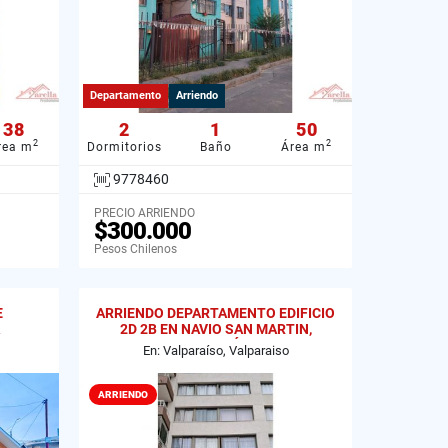
Departamento
Arriendo
38
2
1
50
2
2
rea m
Dormitorios
Baño
Área m
9778460
PRECIO ARRIENDO
$300.000
Pesos Chilenos
E
ARRIENDO DEPARTAMENTO EDIFICIO
2D 2B EN NAVIO SAN MARTIN,
VALPARAÍSO
En: Valparaíso, Valparaiso
ARRIENDO