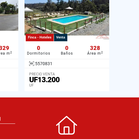
Finca - Hoteles
Venta
329
0
0
328
2
2
rea m
Dormitorios
Baños
Área m
5570831
PRECIO VENTA
UF13.200
UF
N