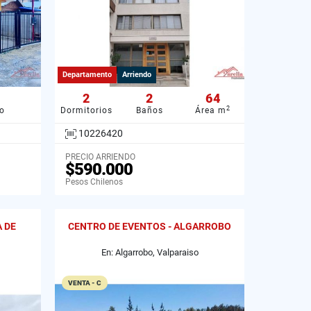
Departamento
Arriendo
2
2
64
2
o
Dormitorios
Baños
Área m
10226420
PRECIO ARRIENDO
$590.000
Pesos Chilenos
A DE
CENTRO DE EVENTOS - ALGARROBO
En: Algarrobo, Valparaiso
VENTA - C