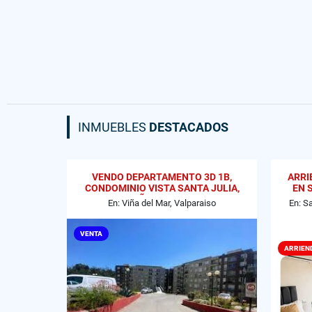
INMUEBLES
DESTACADOS
VENDO DEPARTAMENTO 3D 1B,
ARRI
CONDOMINIO VISTA SANTA JULIA,
EN 
VIÑA DEL MAR
En: Viña del Mar, Valparaiso
En: S
VENTA
ARRIEN