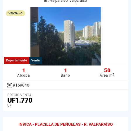
En: Valparaíso, Valparaiso
VENTA - C
Departamento
Venta
1
1
50
2
Alcoba
Baño
Área m
9169046
PRECIO VENTA
UF1.770
UF
INVICA - PLACILLA DE PEÑUELAS - R. VALPARAÍSO