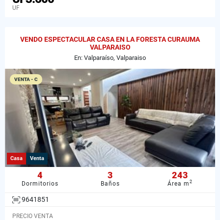
UF
VENDO ESPECTACULAR CASA EN LA FORESTA CURAUMA
VALPARAISO
En: Valparaíso, Valparaiso
VENTA - C
Casa
Venta
4
3
243
2
Dormitorios
Baños
Área m
9641851
PRECIO VENTA