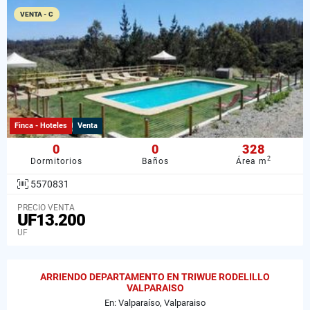
VENTA - C
Finca - Hoteles
Venta
0
0
328
2
Dormitorios
Baños
Área m
5570831
PRECIO VENTA
UF13.200
UF
ARRIENDO DEPARTAMENTO EN TRIWUE RODELILLO
VALPARAISO
En: Valparaíso, Valparaiso