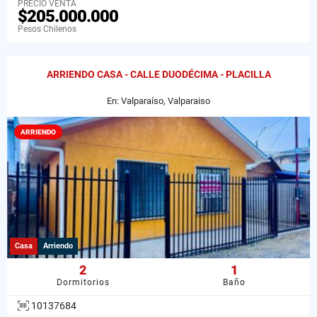
PRECIO VENTA
$205.000.000
Pesos Chilenos
ARRIENDO CASA - CALLE DUODÉCIMA - PLACILLA
En: Valparaíso, Valparaiso
ARRIENDO
Casa
Arriendo
2
1
Dormitorios
Baño
10137684