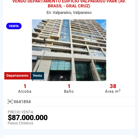
VENDO DEPARTAMENTO EDIFICIO VALPARAISO PARK (AV.
BRASIL - GRAL CRUZ)
En: Valparaíso, Valparaiso
VENTA
Departamento
Venta
1
1
38
2
Alcoba
Baño
Área m
9641894
PRECIO VENTA
$87.000.000
Pesos Chilenos