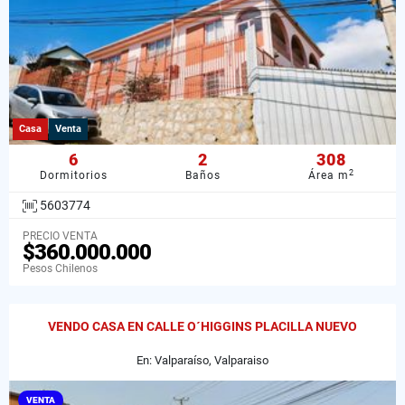
Casa
Venta
6
2
308
2
Dormitorios
Baños
Área m
5603774
PRECIO VENTA
$360.000.000
Pesos Chilenos
VENDO CASA EN CALLE O´HIGGINS PLACILLA NUEVO
En: Valparaíso, Valparaiso
VENTA