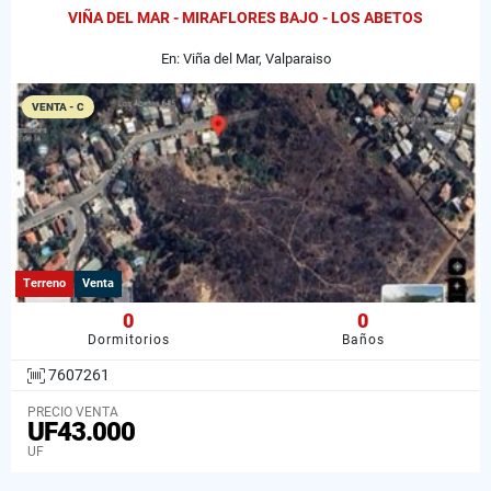
VIÑA DEL MAR - MIRAFLORES BAJO - LOS ABETOS
En: Viña del Mar, Valparaiso
VENTA - C
Terreno
Venta
0
0
Dormitorios
Baños
7607261
PRECIO VENTA
UF43.000
UF