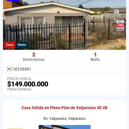
Casa
Venta
2
1
Dormitorios
Baño
10133391
PRECIO VENTA
$149.000.000
Pesos Chilenos
Casa Sólida en Pleno Plan de Valparaíso 3D 2B
En: Valparaíso, Valparaiso