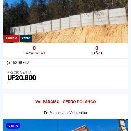
Parcela
Venta
0
0
Dormitorios
Baños
6808847
PRECIO VENTA
UF20.800
UF
VALPARAISO - CERRO POLANCO
En: Valparaíso, Valparaiso
VENTA