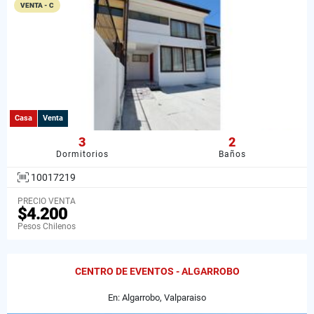
VENTA - C
Casa
Venta
3
2
Dormitorios
Baños
10017219
PRECIO VENTA
$4.200
Pesos Chilenos
CENTRO DE EVENTOS - ALGARROBO
En: Algarrobo, Valparaiso