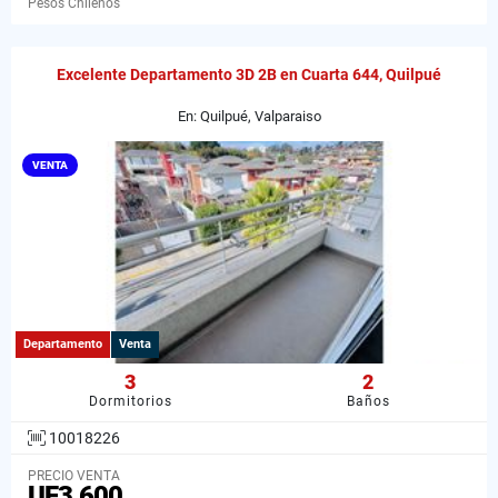
Pesos Chilenos
Excelente Departamento 3D 2B en Cuarta 644, Quilpué
En: Quilpué, Valparaiso
VENTA
Departamento
Venta
3
2
Dormitorios
Baños
10018226
PRECIO VENTA
UF3.600