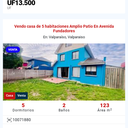
UF13.500
UF
Vendo casa de 5 habitaciones Amplio Patio En Avenida
Fundadores
En: Valparaíso, Valparaiso
VENTA
Casa
Venta
5
2
123
2
Dormitorios
Baños
Área m
10071880