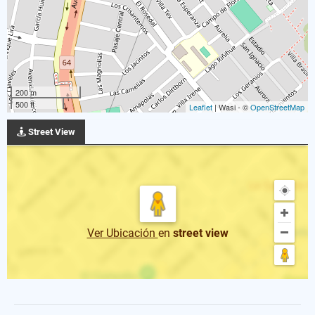
200 m
500 ft
Leaflet
| Wasi - ©
OpenStreetMap
Street View
Ver Ubicación
en
street view