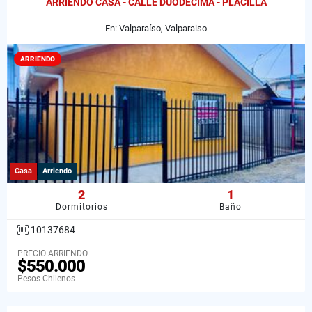
ARRIENDO CASA - CALLE DUODÉCIMA - PLACILLA
En: Valparaíso, Valparaiso
ARRIENDO
Casa
Arriendo
2
1
Dormitorios
Baño
10137684
PRECIO ARRIENDO
$550.000
Pesos Chilenos