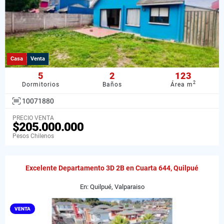
Casa
Venta
5
2
123
2
Dormitorios
Baños
Área m
10071880
PRECIO VENTA
$205.000.000
Pesos Chilenos
Excelente Departamento 3D 2B en Cuarta 644, Quilpué
En: Quilpué, Valparaiso
VENTA