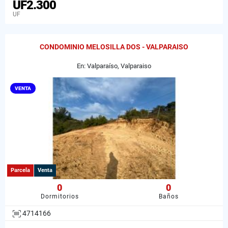
UF2.300
UF
CONDOMINIO MELOSILLA DOS - VALPARAISO
En: Valparaíso, Valparaiso
VENTA
Parcela
Venta
0
0
Dormitorios
Baños
4714166