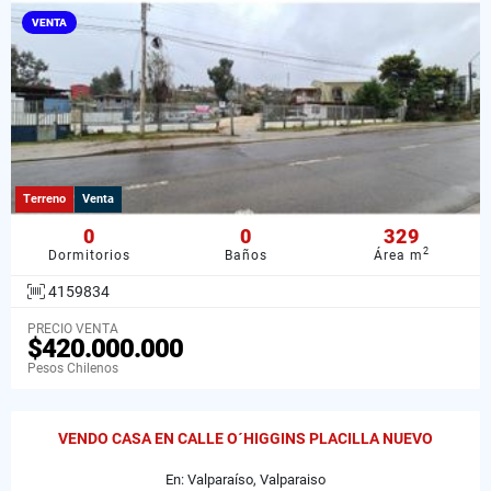
VENTA
Terreno
Venta
0
0
329
2
Dormitorios
Baños
Área m
4159834
PRECIO VENTA
$420.000.000
Pesos Chilenos
VENDO CASA EN CALLE O´HIGGINS PLACILLA NUEVO
En: Valparaíso, Valparaiso