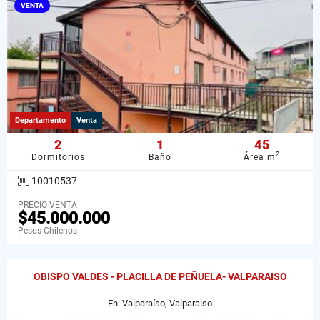
VENTA
Departamento
Venta
2
1
45
2
Dormitorios
Baño
Área m
10010537
PRECIO VENTA
$45.000.000
Pesos Chilenos
OBISPO VALDES - PLACILLA DE PEÑUELA- VALPARAISO
En: Valparaíso, Valparaiso