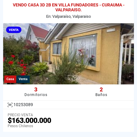
VENDO CASA 3D 2B EN VILLA FUNDADORES - CURAUMA -
VALPARAISO.
En: Valparaíso, Valparaiso
VENTA
Casa
Venta
3
2
Dormitorios
Baños
10253089
PRECIO VENTA
$163.000.000
Pesos Chilenos