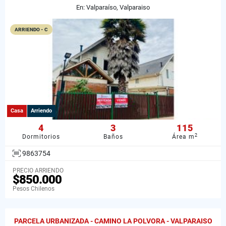
En: Valparaíso, Valparaiso
ARRIENDO - C
Casa
Arriendo
4
3
115
2
Dormitorios
Baños
Área m
9863754
PRECIO ARRIENDO
$850.000
Pesos Chilenos
PARCELA URBANIZADA - CAMINO LA POLVORA - VALPARAISO