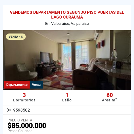
VENDEMOS DEPARTAMENTO SEGUNDO PISO PUERTAS DEL
LAGO CURAUMA
En: Valparaíso, Valparaiso
VENTA - C
Departamento
Venta
3
1
60
2
Dormitorios
Baño
Área m
9598502
PRECIO VENTA
$85.000.000
Pesos Chilenos