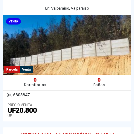
En: Valparaíso, Valparaiso
VENTA
Parcela
Venta
0
0
Dormitorios
Baños
6808847
PRECIO VENTA
UF20.800
UF