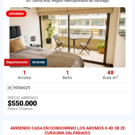
En: Santa Ana, Región Metropolitana de Santiago
ARRIENDO
Departamento
Arriendo
1
1
48
2
Alcoba
Baño
Área m
9956625
PRECIO ARRIENDO
$550.000
Pesos Chilenos
ARRIENDO CASA EN CONDOMINIO LOS AROMOS II 4D 3B 2E
CURAUMA VALPARAISO