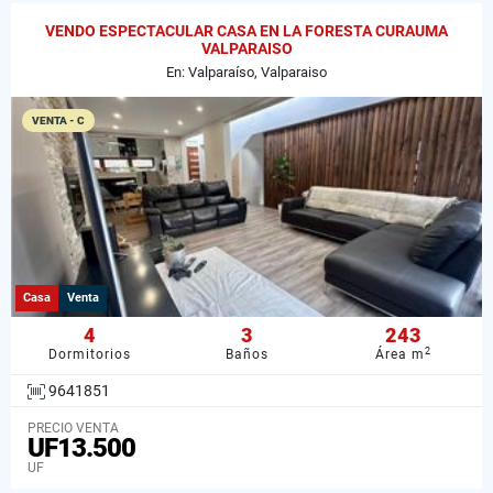
VENDO ESPECTACULAR CASA EN LA FORESTA CURAUMA
VALPARAISO
En: Valparaíso, Valparaiso
VENTA - C
Casa
Venta
4
3
243
2
Dormitorios
Baños
Área m
9641851
PRECIO VENTA
UF13.500
UF