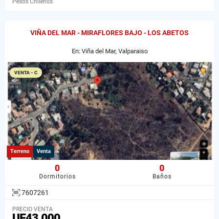
Pesos Chilenos
VIÑA DEL MAR - MIRAFLORES BAJO - LOS ABETOS
En: Viña del Mar, Valparaiso
VENTA - C
Terreno
Venta
0
0
Dormitorios
Baños
7607261
PRECIO VENTA
UF43.000