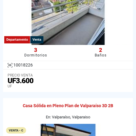
Departamento
Venta
3
2
Dormitorios
Baños
10018226
PRECIO VENTA
UF3.600
UF
Casa Sólida en Pleno Plan de Valparaíso 3D 2B
En: Valparaíso, Valparaiso
VENTA - C