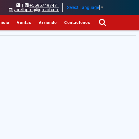
|
+56957497471
Select Language
▼
yarellaprop@gmail.com
nicio
Ventas
Arriendo
Contáctenos