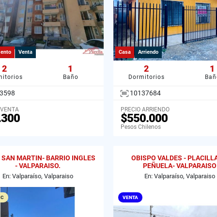
ento
Venta
Casa
Arriendo
2
1
2
1
itorios
Baño
Dormitorios
Bañ
3598
10137684
 VENTA
PRECIO ARRIENDO
.300
$550.000
Pesos Chilenos
 SAN MARTIN- BARRIO INGLES
OBISPO VALDES - PLACILL
- VALPARAISO.
PEÑUELA- VALPARAISO
En: Valparaíso, Valparaiso
En: Valparaíso, Valparaiso
 C
VENTA