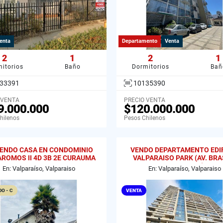
enta
Departamento
Venta
2
1
2
1
itorios
Baño
Dormitorios
Bañ
33391
10135390
 VENTA
PRECIO VENTA
9.000.000
$120.000.000
hilenos
Pesos Chilenos
IENDO CASA EN CONDOMINIO
VENDO DEPARTAMENTO EDIF
AROMOS II 4D 3B 2E CURAUMA
VALPARAISO PARK (AV. BRAS
VALPARAISO
GRAL CRUZ)
En: Valparaíso, Valparaiso
En: Valparaíso, Valparaiso
O - C
VENTA