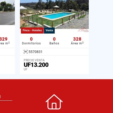
Finca - Hoteles
Venta
329
0
0
328
2
2
rea m
Dormitorios
Baños
Área m
5570831
PRECIO VENTA
UF13.200
UF
N