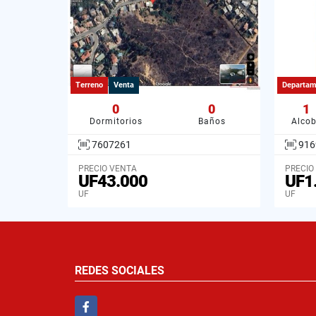
Terreno
Venta
Departam
0
0
1
Dormitorios
Baños
Alco
7607261
916
PRECIO VENTA
PRECIO
UF43.000
UF1
UF
UF
REDES SOCIALES
Facebook