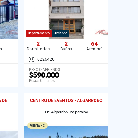
Departamento
Arriendo
2
2
64
2
o
Dormitorios
Baños
Área m
10226420
PRECIO ARRIENDO
$590.000
Pesos Chilenos
A DE
CENTRO DE EVENTOS - ALGARROBO
En: Algarrobo, Valparaiso
VENTA - C