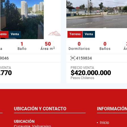
ento
Venta
Terreno
Venta
1
50
0
0
2
ba
Baño
Área m
Dormitorios
Baños
Á
9046
4159834
 VENTA
PRECIO VENTA
.770
$420.000.000
Pesos Chilenos
UBICACIÓN Y CONTACTO
INFORMACIÓ
UBICACIÓN
Inicio
Curauma, Valparaiso