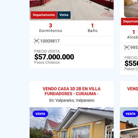
Departamento
Venta
Departam
3
1
Dormitorios
Baño
1
Alco
10009817
995
PRECIO VENTA
$57.000.000
PRECIO
$55
Pesos Chilenos
Pesos C
VENDO CASA 3D 2B EN VILLA
VEND
FUNDADORES - CURAUMA -
VALPARAISO.
En: Valparaíso, Valparaiso
VENTA
VENTA