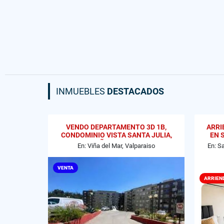
INMUEBLES
DESTACADOS
VENDO DEPARTAMENTO 3D 1B,
ARRI
CONDOMINIO VISTA SANTA JULIA,
EN 
VIÑA DEL MAR
En: Viña del Mar, Valparaiso
En: S
VENTA
ARRIEN