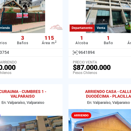
rriendo
Departamento
Venta
3
115
1
1
2
rios
Baños
Área m
Alcoba
Baño
Á
3754
9641894
 ARRIENDO
PRECIO VENTA
0.000
$87.000.000
hilenos
Pesos Chilenos
CURAUMA - CUMBRES 1 -
ARRIENDO CASA - CALL
VALPARAISO
DUODÉCIMA - PLACILLA
En: Valparaíso, Valparaiso
En: Valparaíso, Valparaiso
ARRIENDO