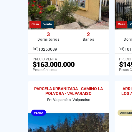
Casa
Venta
Casa
V
3
2
Dormitorios
Baños
Dorm
10253089
101
PRECIO VENTA
PRECIO
$163.000.000
$14
Pesos Chilenos
Pesos C
PARCELA URBANIZADA - CAMINO LA
ARR
POLVORA - VALPARAISO
LOS 
En: Valparaíso, Valparaiso
VENTA
ARRIEND