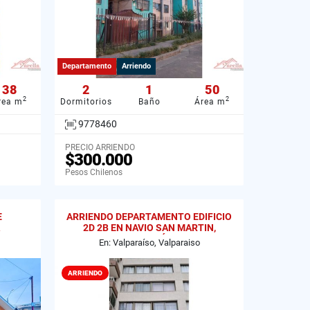
Departamento
Arriendo
38
2
1
50
2
2
rea m
Dormitorios
Baño
Área m
9778460
PRECIO ARRIENDO
$300.000
Pesos Chilenos
E
ARRIENDO DEPARTAMENTO EDIFICIO
2D 2B EN NAVIO SAN MARTIN,
VALPARAÍSO
En: Valparaíso, Valparaiso
ARRIENDO