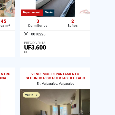
Departamento
Venta
45
3
2
2
rea m
Dormitorios
Baños
10018226
PRECIO VENTA
UF3.600
UF
ENTRO
VENDEMOS DEPARTAMENTO
IANA
SEGUNDO PISO PUERTAS DEL LAGO
CURAUMA
En: Valparaíso, Valparaiso
VENTA - C