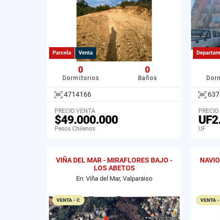
Parcela
Venta
Departam
0
0
Dormitorios
Baños
Dorm
4714166
637
PRECIO VENTA
PRECIO
$49.000.000
UF2
Pesos Chilenos
UF
VIÑA DEL MAR - MIRAFLORES BAJO -
NAVIO
LOS ABETOS
En: Viña del Mar, Valparaiso
VENTA - C
VENTA -