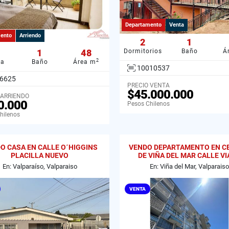
Departamento
Venta
ento
Arriendo
2
1
1
48
Dormitorios
Baño
Á
2
ba
Baño
Área m
10010537
6625
PRECIO VENTA
$45.000.000
 ARRIENDO
0.000
Pesos Chilenos
hilenos
O CASA EN CALLE O´HIGGINS
VENDO DEPARTAMENTO EN C
PLACILLA NUEVO
DE VIÑA DEL MAR CALLE V
En: Valparaíso, Valparaiso
En: Viña del Mar, Valparaiso
VENTA