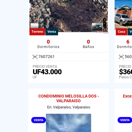
Terreno
Venta
Casa
V
0
0
6
Dormitorios
Baños
Dormito
7607261
560
PRECIO VENTA
PRECIO
UF43.000
$36
UF
Pesos C
CONDOMINIO MELOSILLA DOS -
Exce
VALPARAISO
En: Valparaíso, Valparaiso
VENTA
VENTA