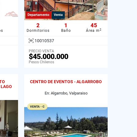
Departamento
Venta
2
1
45
2
os
Dormitorios
Baño
Área m
10010537
PRECIO VENTA
$45.000.000
Pesos Chilenos
TO
CENTRO DE EVENTOS - ALGARROBO
 LAGO
En: Algarrobo, Valparaiso
VENTA - C