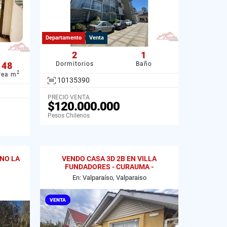
Departamento
Venta
2
1
48
Dormitorios
Baño
2
rea m
10135390
PRECIO VENTA
$120.000.000
Pesos Chilenos
INO LA
VENDO CASA 3D 2B EN VILLA
O
FUNDADORES - CURAUMA -
VALPARAISO.
En: Valparaíso, Valparaiso
VENTA