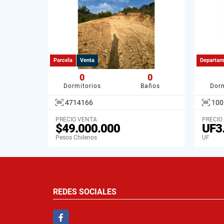
Parcela
Venta
Departam
0
0
Dormitorios
Baños
Dorm
4714166
100
PRECIO VENTA
PRECIO
$49.000.000
UF3
Pesos Chilenos
UF
REDES SOCIALES
Facebook