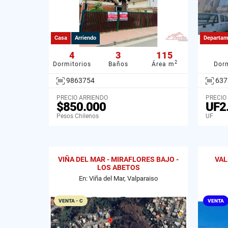
Casa
Arriendo
Departam
4
3
115
2
Dormitorios
Baños
Área m
Dorm
9863754
637
PRECIO ARRIENDO
PRECIO
$850.000
UF2
Pesos Chilenos
UF
VIÑA DEL MAR - MIRAFLORES BAJO -
VAL
LOS ABETOS
En: Viña del Mar, Valparaiso
VENTA - C
VENTA