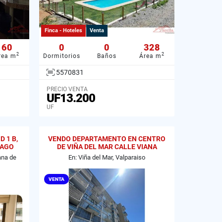
Finca - Hoteles
Venta
60
0
0
328
2
2
rea m
Dormitorios
Baños
Área m
5570831
PRECIO VENTA
UF13.200
UF
 1 B,
VENDO DEPARTAMENTO EN CENTRO
IAGO
DE VIÑA DEL MAR CALLE VIANA
ana de
En: Viña del Mar, Valparaiso
VENTA