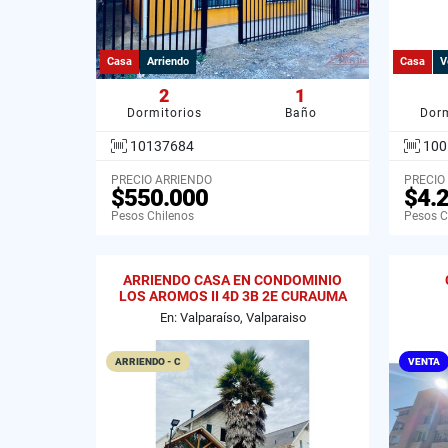
Casa
Arriendo
Casa
V
2
1
Dormitorios
Baño
Dorm
10137684
100
PRECIO ARRIENDO
PRECIO
$550.000
$4.
Pesos Chilenos
Pesos C
ARRIENDO CASA EN CONDOMINIO
LOS AROMOS II 4D 3B 2E CURAUMA
VALPARAISO
En: Valparaíso, Valparaiso
ARRIENDO - C
VENTA