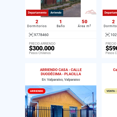
Departamento
Arriendo
Departam
2
1
50
2
2
Dormitorios
Baño
Área m
Dormito
9778460
102
PRECIO ARRIENDO
PRECIO
$300.000
$59
Pesos Chilenos
Pesos C
ARRIENDO CASA - CALLE
Ca
DUODÉCIMA - PLACILLA
En: Valparaíso, Valparaiso
ARRIENDO
VENTA -