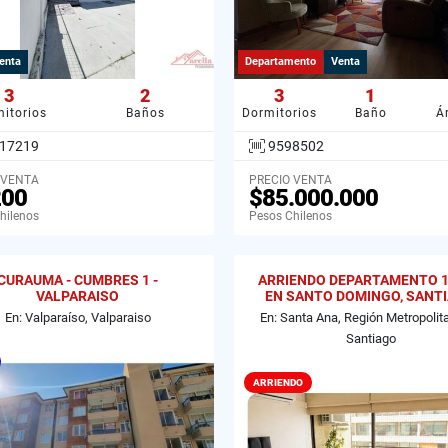
enta
Departamento
Venta
3
2
3
1
itorios
Baños
Dormitorios
Baño
Á
17219
9598502
 VENTA
PRECIO VENTA
200
$85.000.000
hilenos
Pesos Chilenos
CURAUMA - CUMBRES 1 -
ARRIENDO DEPARTAMENTO 1D
VALPARAISO
EN SANTO DOMINGO, SANT
En: Valparaíso, Valparaiso
En: Santa Ana, Región Metropolit
Santiago
ARRIENDO