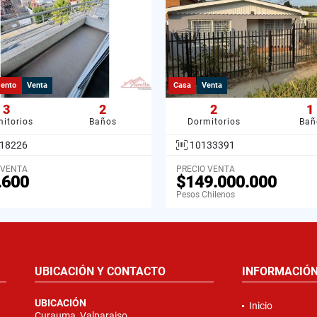
ento
Venta
Casa
Venta
3
2
2
1
itorios
Baños
Dormitorios
Bañ
18226
10133391
 VENTA
PRECIO VENTA
.600
$149.000.000
Pesos Chilenos
UBICACIÓN Y CONTACTO
INFORMACIÓ
UBICACIÓN
Inicio
Curauma, Valparaiso