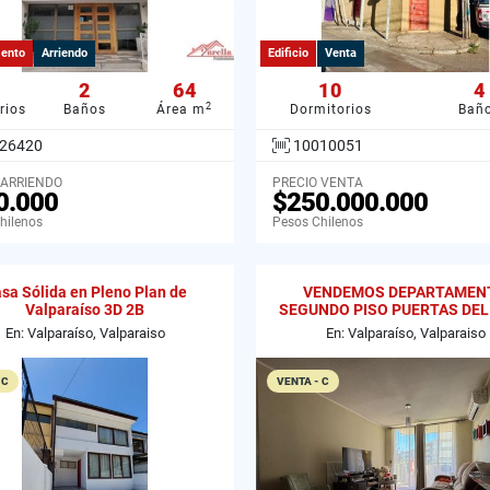
ento
Arriendo
Edificio
Venta
2
64
10
4
2
rios
Baños
Área m
Dormitorios
Bañ
26420
10010051
 ARRIENDO
PRECIO VENTA
0.000
$250.000.000
hilenos
Pesos Chilenos
sa Sólida en Pleno Plan de
VENDEMOS DEPARTAMEN
Valparaíso 3D 2B
SEGUNDO PISO PUERTAS DEL
CURAUMA
En: Valparaíso, Valparaiso
En: Valparaíso, Valparaiso
 C
VENTA - C