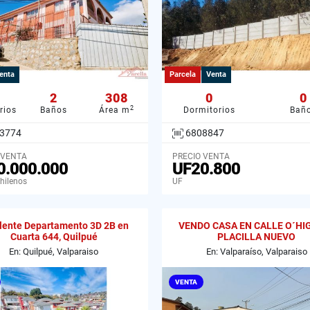
enta
Parcela
Venta
2
308
0
0
2
rios
Baños
Área m
Dormitorios
Bañ
3774
6808847
 VENTA
PRECIO VENTA
0.000.000
UF20.800
hilenos
UF
lente Departamento 3D 2B en
VENDO CASA EN CALLE O´HI
Cuarta 644, Quilpué
PLACILLA NUEVO
En: Quilpué, Valparaiso
En: Valparaíso, Valparaiso
VENTA