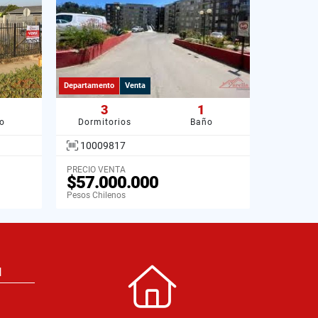
Departamento
Venta
3
1
o
Dormitorios
Baño
10009817
PRECIO VENTA
$57.000.000
Pesos Chilenos
N