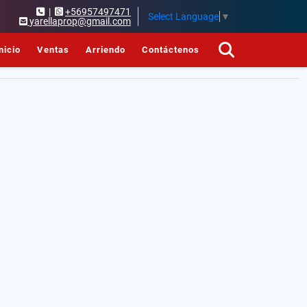
|
+56957497471
Select Language
▼
yarellaprop@gmail.com
nicio
Ventas
Arriendo
Contáctenos