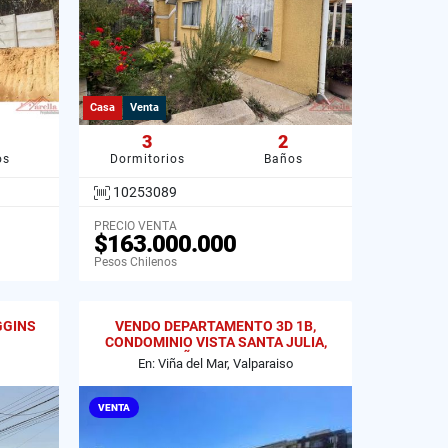
Casa
Venta
3
2
os
Dormitorios
Baños
10253089
PRECIO VENTA
$163.000.000
Pesos Chilenos
GGINS
VENDO DEPARTAMENTO 3D 1B,
CONDOMINIO VISTA SANTA JULIA,
VIÑA DEL MAR
En: Viña del Mar, Valparaiso
VENTA