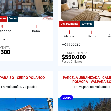
ento
Venta
Departamento
Arriendo
2
1
itorios
Baño
1
1
Alcoba
Baño
Á
3598
9956625
 VENTA
.300
PRECIO ARRIENDO
$550.000
Pesos Chilenos
PARAISO - CERRO POLANCO
PARCELA URBANIZADA - CAM
POLVORA - VALPARAIS
En: Valparaíso, Valparaiso
En: Valparaíso, Valparaiso
VENTA