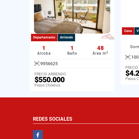
Casa
V
Departamento
Arriendo
1
1
48
Dorm
2
Alcoba
Baño
Área m
100
9956625
PRECIO
$4.
PRECIO ARRIENDO
$550.000
Pesos C
Pesos Chilenos
REDES SOCIALES
Facebook