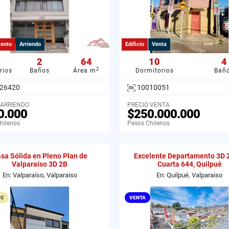
ento
Arriendo
Edificio
Venta
2
64
10
4
2
rios
Baños
Área m
Dormitorios
Bañ
26420
10010051
 ARRIENDO
PRECIO VENTA
0.000
$250.000.000
hilenos
Pesos Chilenos
sa Sólida en Pleno Plan de
Excelente Departamento 3D 
Valparaíso 3D 2B
Cuarta 644, Quilpué
En: Valparaíso, Valparaiso
En: Quilpué, Valparaiso
 C
VENTA