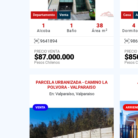
Departamento
Venta
Casa
A
1
1
38
4
2
Alcoba
Baño
Área m
Dormito
9641894
986
PRECIO VENTA
PRECIO
$87.000.000
$85
Pesos Chilenos
Pesos C
PARCELA URBANIZADA - CAMINO LA
POLVORA - VALPARAISO
En: Valparaíso, Valparaiso
VENTA
ARRIEN