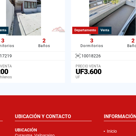
enta
Departamento
Venta
3
2
3
2
itorios
Baños
Dormitorios
Bañ
17219
10018226
 VENTA
PRECIO VENTA
200
UF3.600
hilenos
UF
UBICACIÓN Y CONTACTO
INFORMACIÓ
UBICACIÓN
Inicio
Curauma, Valparaiso