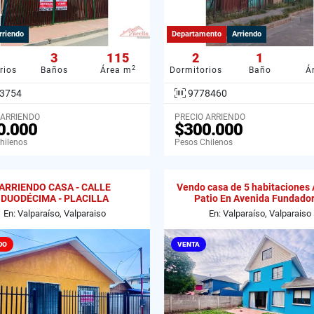
rriendo
Departamento
Arriendo
3
115
2
1
2
rios
Baños
Área m
Dormitorios
Baño
Á
3754
9778460
 ARRIENDO
PRECIO ARRIENDO
0.000
$300.000
hilenos
Pesos Chilenos
ARRIENDO CASA - CALLE
Vendo casa de 5 habitaciones
DUODÉCIMA - PLACILLA
Patio En Avenida Fundado
En: Valparaíso, Valparaiso
En: Valparaíso, Valparaiso
DO
VENTA