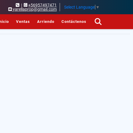
|
+56957497471
Select Language
▼
yarellaprop@gmail.com
nicio
Ventas
Arriendo
Contáctenos