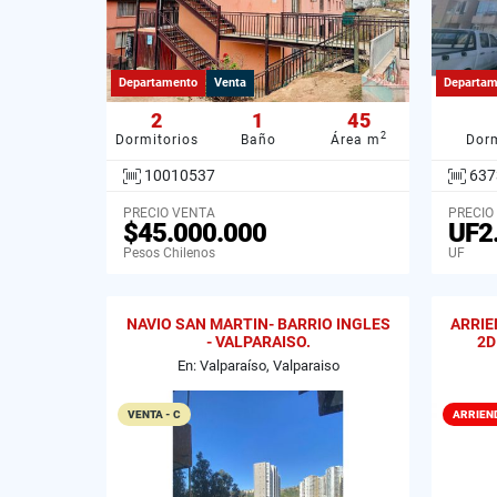
Departamento
Venta
Departam
2
1
45
2
Dormitorios
Baño
Área m
Dorm
10010537
637
PRECIO VENTA
PRECIO
$45.000.000
UF2
Pesos Chilenos
UF
NAVIO SAN MARTIN- BARRIO INGLES
ARRIE
- VALPARAISO.
2D
En: Valparaíso, Valparaiso
VENTA - C
ARRIEN