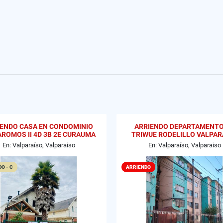
IENDO CASA EN CONDOMINIO
ARRIENDO DEPARTAMENTO
AROMOS II 4D 3B 2E CURAUMA
TRIWUE RODELILLO VALPAR
VALPARAISO
En: Valparaíso, Valparaiso
En: Valparaíso, Valparaiso
O - C
ARRIENDO