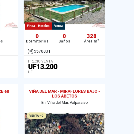
Finca - Hoteles
Venta
0
0
328
2
os
Dormitorios
Baños
Área m
5570831
PRECIO VENTA
UF13.200
UF
2B en
VIÑA DEL MAR - MIRAFLORES BAJO -
LOS ABETOS
En: Viña del Mar, Valparaiso
VENTA - C