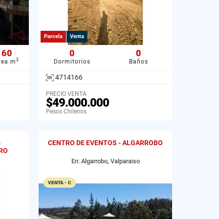
Parcela
Venta
60
0
0
2
rea m
Dormitorios
Baños
4714166
PRECIO VENTA
$49.000.000
Pesos Chilenos
4
CENTRO DE EVENTOS - ALGARROBO
RO
En: Algarrobo, Valparaiso
VENTA - C