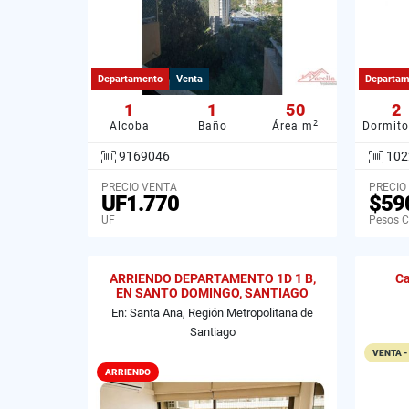
Departamento
Venta
Departam
1
1
50
2
2
Alcoba
Baño
Área m
Dormito
9169046
102
PRECIO VENTA
PRECIO
UF1.770
$59
UF
Pesos C
ARRIENDO DEPARTAMENTO 1D 1 B,
Ca
EN SANTO DOMINGO, SANTIAGO
En: Santa Ana, Región Metropolitana de
Santiago
VENTA -
ARRIENDO