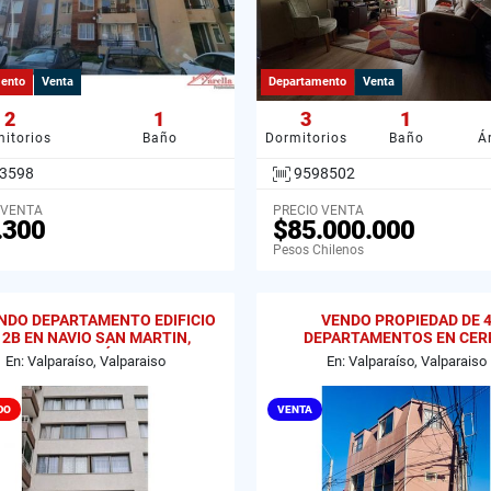
ento
Venta
Departamento
Venta
2
1
3
1
itorios
Baño
Dormitorios
Baño
Á
3598
9598502
 VENTA
PRECIO VENTA
.300
$85.000.000
Pesos Chilenos
NDO DEPARTAMENTO EDIFICIO
VENDO PROPIEDAD DE 
 2B EN NAVIO SAN MARTIN,
DEPARTAMENTOS EN CER
VALPARAÍSO
MESILLA, VALPARAISO
En: Valparaíso, Valparaiso
En: Valparaíso, Valparaiso
DO
VENTA