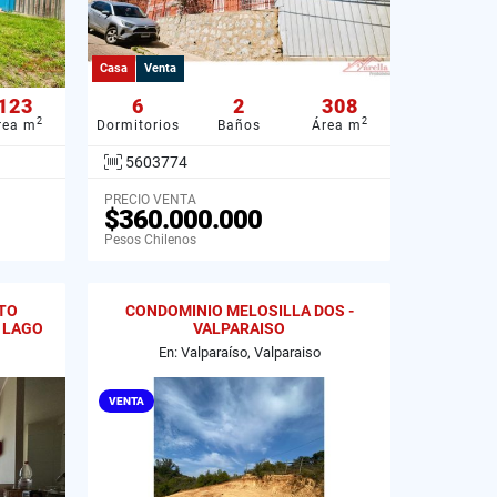
Casa
Venta
123
6
2
308
2
2
rea m
Dormitorios
Baños
Área m
5603774
PRECIO VENTA
$360.000.000
Pesos Chilenos
TO
CONDOMINIO MELOSILLA DOS -
 LAGO
VALPARAISO
En: Valparaíso, Valparaiso
VENTA