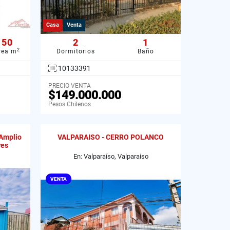
Casa
Venta
50
2
1
2
rea m
Dormitorios
Baño
10133391
PRECIO VENTA
$149.000.000
Pesos Chilenos
 Amplio
VALPARAISO - CERRO POLANCO
res
En: Valparaíso, Valparaiso
VENTA