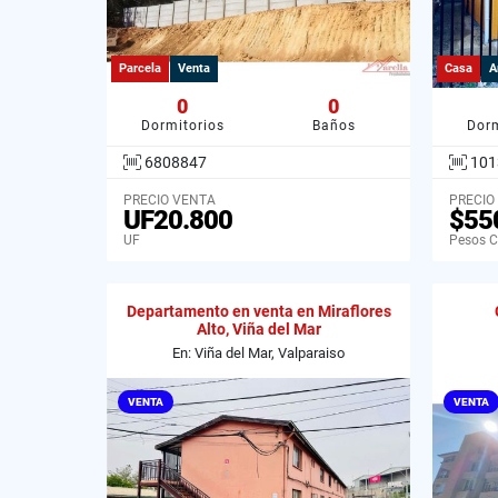
Parcela
Venta
Casa
A
0
0
Dormitorios
Baños
Dorm
6808847
101
PRECIO VENTA
PRECIO
UF20.800
$55
UF
Pesos C
Departamento en venta en Miraflores
Alto, Viña del Mar
En: Viña del Mar, Valparaiso
VENTA
VENTA