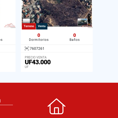
Terreno
Venta
0
0
os
Dormitorios
Baños
7607261
PRECIO VENTA
UF43.000
UF
N