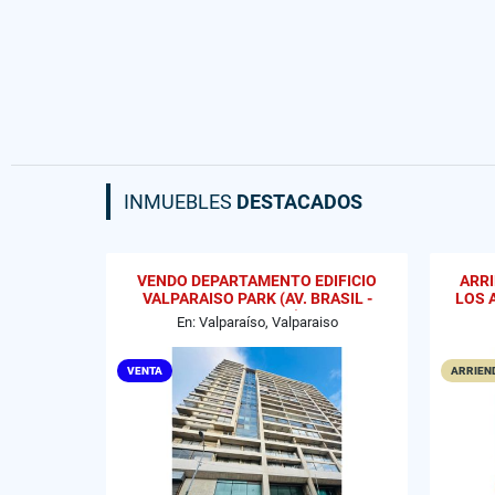
INMUEBLES
DESTACADOS
VENDO DEPARTAMENTO EDIFICIO
ARR
VALPARAISO PARK (AV. BRASIL -
LOS 
GRAL CRUZ)
En: Valparaíso, Valparaiso
VENTA
ARRIEND