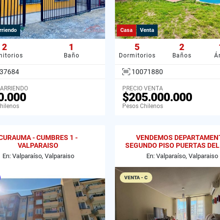
rriendo
Casa
Venta
2
1
5
2
itorios
Baño
Dormitorios
Baños
Á
37684
10071880
 ARRIENDO
PRECIO VENTA
0.000
$205.000.000
hilenos
Pesos Chilenos
CURAUMA - CUMBRES 1 -
VENDEMOS DEPARTAMEN
VALPARAISO
SEGUNDO PISO PUERTAS DEL
CURAUMA
En: Valparaíso, Valparaiso
En: Valparaíso, Valparaiso
VENTA - C