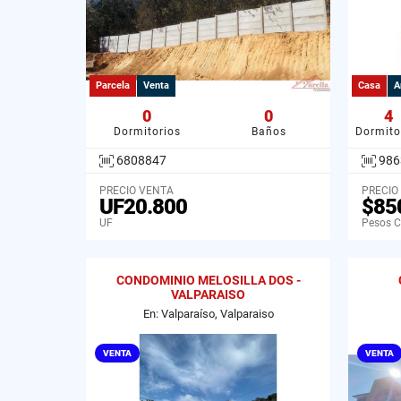
Parcela
Venta
Casa
A
0
0
4
Dormitorios
Baños
Dormito
6808847
986
PRECIO VENTA
PRECIO
UF20.800
$85
UF
Pesos C
CONDOMINIO MELOSILLA DOS -
VALPARAISO
En: Valparaíso, Valparaiso
VENTA
VENTA