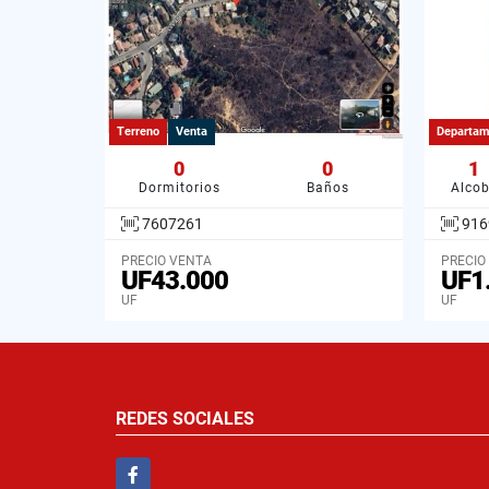
Terreno
Venta
Departam
0
0
1
Dormitorios
Baños
Alco
7607261
916
PRECIO VENTA
PRECIO
UF43.000
UF1
UF
UF
REDES SOCIALES
Facebook