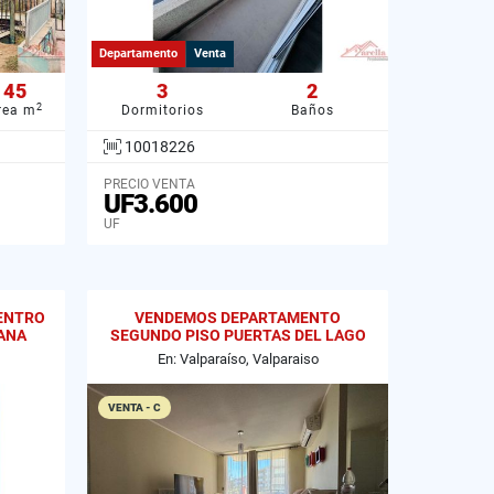
Departamento
Venta
45
3
2
2
rea m
Dormitorios
Baños
10018226
PRECIO VENTA
UF3.600
UF
ENTRO
VENDEMOS DEPARTAMENTO
IANA
SEGUNDO PISO PUERTAS DEL LAGO
CURAUMA
En: Valparaíso, Valparaiso
VENTA - C