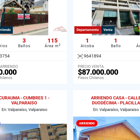
rriendo
Departamento
Venta
3
115
1
1
2
rios
Baños
Área m
Alcoba
Baño
Á
3754
9641894
 ARRIENDO
PRECIO VENTA
0.000
$87.000.000
hilenos
Pesos Chilenos
CURAUMA - CUMBRES 1 -
ARRIENDO CASA - CALL
VALPARAISO
DUODÉCIMA - PLACILLA
En: Valparaíso, Valparaiso
En: Valparaíso, Valparaiso
ARRIENDO