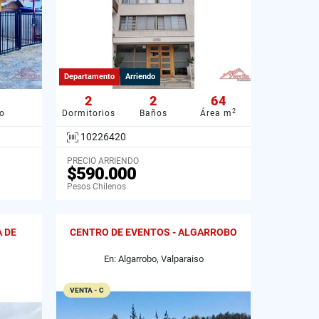
Departamento
Arriendo
2
2
64
2
o
Dormitorios
Baños
Área m
10226420
PRECIO ARRIENDO
$590.000
Pesos Chilenos
A DE
CENTRO DE EVENTOS - ALGARROBO
En: Algarrobo, Valparaiso
VENTA - C