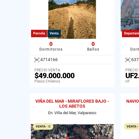
Parcela
Venta
Departam
0
0
Dormitorios
Baños
Dorm
4714166
637
PRECIO VENTA
PRECIO
$49.000.000
UF2
Pesos Chilenos
UF
VIÑA DEL MAR - MIRAFLORES BAJO -
NAVIO
LOS ABETOS
En: Viña del Mar, Valparaiso
VENTA - C
VENTA -