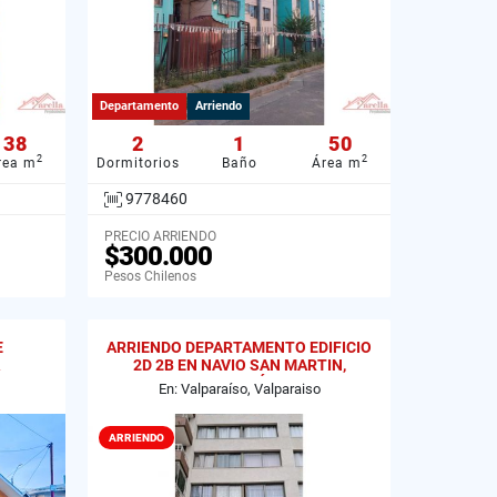
Departamento
Arriendo
38
2
1
50
2
2
rea m
Dormitorios
Baño
Área m
9778460
PRECIO ARRIENDO
$300.000
Pesos Chilenos
E
ARRIENDO DEPARTAMENTO EDIFICIO
2D 2B EN NAVIO SAN MARTIN,
VALPARAÍSO
En: Valparaíso, Valparaiso
ARRIENDO