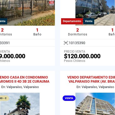
enta
Departamento
Venta
2
1
2
1
itorios
Baño
Dormitorios
Bañ
33391
10135390
 VENTA
PRECIO VENTA
9.000.000
$120.000.000
hilenos
Pesos Chilenos
IENDO CASA EN CONDOMINIO
VENDO DEPARTAMENTO EDIF
AROMOS II 4D 3B 2E CURAUMA
VALPARAISO PARK (AV. BRAS
VALPARAISO
GRAL CRUZ)
En: Valparaíso, Valparaiso
En: Valparaíso, Valparaiso
O - C
VENTA