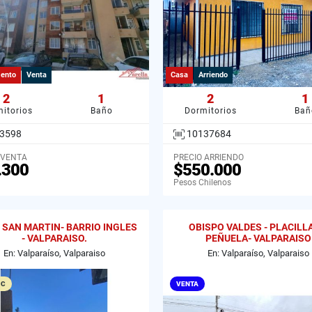
ento
Venta
Casa
Arriendo
2
1
2
1
itorios
Baño
Dormitorios
Bañ
3598
10137684
 VENTA
PRECIO ARRIENDO
.300
$550.000
Pesos Chilenos
 SAN MARTIN- BARRIO INGLES
OBISPO VALDES - PLACILL
- VALPARAISO.
PEÑUELA- VALPARAISO
En: Valparaíso, Valparaiso
En: Valparaíso, Valparaiso
 C
VENTA