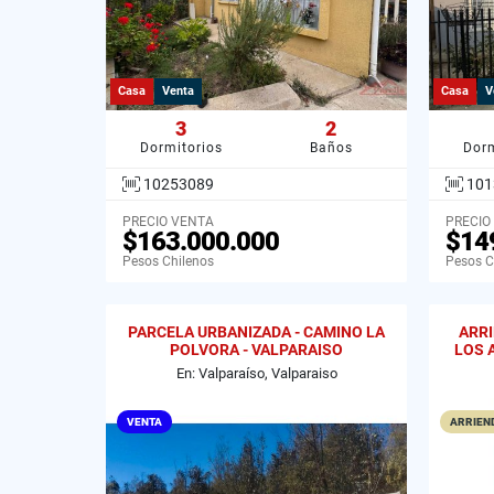
Casa
Venta
Casa
V
3
2
Dormitorios
Baños
Dorm
10253089
101
PRECIO VENTA
PRECIO
$163.000.000
$14
Pesos Chilenos
Pesos C
PARCELA URBANIZADA - CAMINO LA
ARR
POLVORA - VALPARAISO
LOS 
En: Valparaíso, Valparaiso
VENTA
ARRIEND