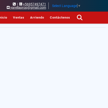
|
+56957497471
Select Language
▼
yarellaprop@gmail.com
nicio
Ventas
Arriendo
Contáctenos