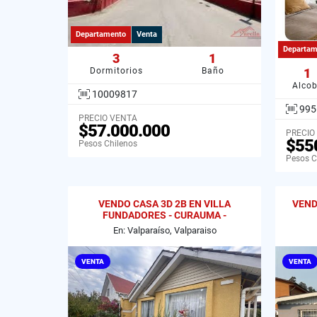
Departamento
Venta
Departam
3
1
Dormitorios
Baño
1
Alco
10009817
995
PRECIO VENTA
$57.000.000
PRECIO
$55
Pesos Chilenos
Pesos C
VENDO CASA 3D 2B EN VILLA
VEND
FUNDADORES - CURAUMA -
VALPARAISO.
En: Valparaíso, Valparaiso
VENTA
VENTA