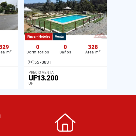
Finca - Hoteles
Venta
329
0
0
328
2
2
rea m
Dormitorios
Baños
Área m
5570831
PRECIO VENTA
UF13.200
UF
N