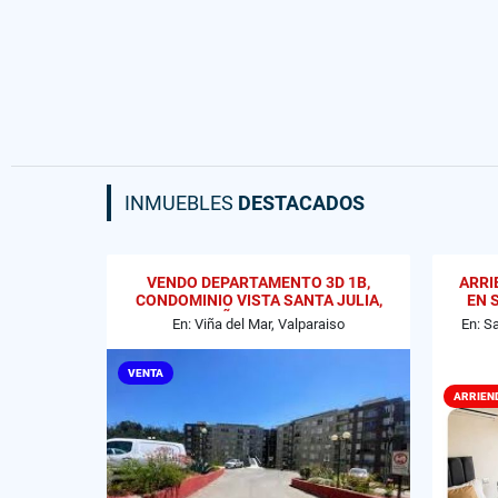
INMUEBLES
DESTACADOS
VENDO DEPARTAMENTO 3D 1B,
ARRI
CONDOMINIO VISTA SANTA JULIA,
EN 
VIÑA DEL MAR
En: Viña del Mar, Valparaiso
En: S
VENTA
ARRIEN