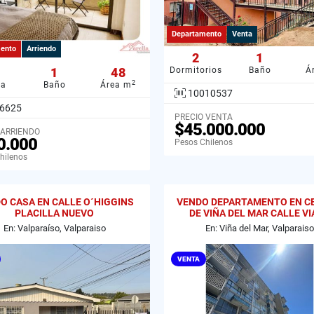
Departamento
Venta
ento
Arriendo
2
1
1
48
Dormitorios
Baño
Á
2
ba
Baño
Área m
10010537
6625
PRECIO VENTA
$45.000.000
 ARRIENDO
0.000
Pesos Chilenos
hilenos
O CASA EN CALLE O´HIGGINS
VENDO DEPARTAMENTO EN C
PLACILLA NUEVO
DE VIÑA DEL MAR CALLE V
En: Valparaíso, Valparaiso
En: Viña del Mar, Valparaiso
VENTA