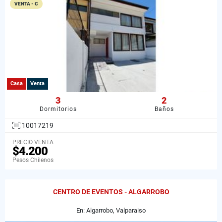
VENTA - C
Casa
Venta
3
2
Dormitorios
Baños
10017219
PRECIO VENTA
$4.200
Pesos Chilenos
CENTRO DE EVENTOS - ALGARROBO
En: Algarrobo, Valparaiso