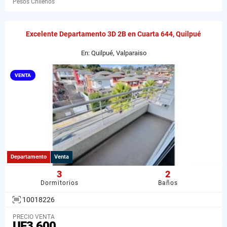
Pesos Chilenos
Excelente Departamento 3D 2B en Cuarta 644, Quilpué
En: Quilpué, Valparaiso
VENTA
Departamento
Venta
3
2
Dormitorios
Baños
10018226
PRECIO VENTA
UF3.600