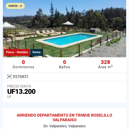
VENTA - C
Finca - Hoteles
Venta
0
0
328
2
Dormitorios
Baños
Área m
5570831
PRECIO VENTA
UF13.200
UF
ARRIENDO DEPARTAMENTO EN TRIWUE RODELILLO
VALPARAISO
En: Valparaíso, Valparaiso