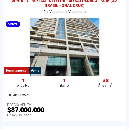
VENDO DEPARTAMENTO EDIFICIO VALPARAISO PARK (AV.
BRASIL - GRAL CRUZ)
En: Valparaíso, Valparaiso
VENTA
Departamento
Venta
1
1
38
2
Alcoba
Baño
Área m
9641894
PRECIO VENTA
$87.000.000
Pesos Chilenos