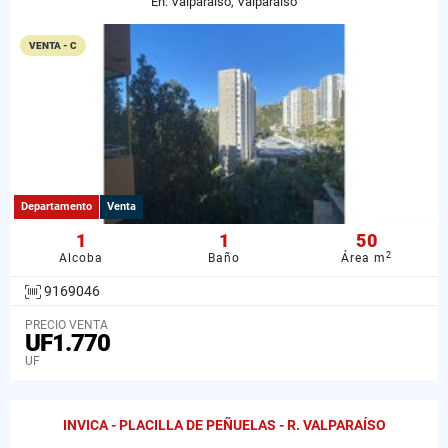
En: Valparaíso, Valparaiso
VENTA - C
Departamento
Venta
1
1
50
2
Alcoba
Baño
Área m
9169046
PRECIO VENTA
UF1.770
UF
INVICA - PLACILLA DE PEÑUELAS - R. VALPARAÍSO