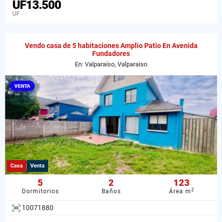
UF13.500
UF
Vendo casa de 5 habitaciones Amplio Patio En Avenida
Fundadores
En: Valparaíso, Valparaiso
VENTA
Casa
Venta
5
2
123
2
Dormitorios
Baños
Área m
10071880