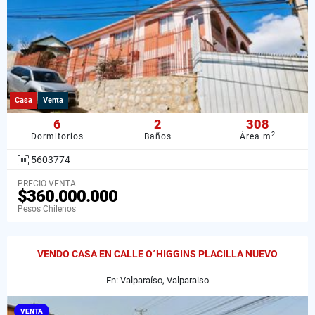
Casa
Venta
6
2
308
2
Dormitorios
Baños
Área m
5603774
PRECIO VENTA
$360.000.000
Pesos Chilenos
VENDO CASA EN CALLE O´HIGGINS PLACILLA NUEVO
En: Valparaíso, Valparaiso
VENTA