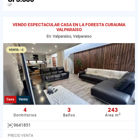
UF
VENDO ESPECTACULAR CASA EN LA FORESTA CURAUMA
VALPARAISO
En: Valparaíso, Valparaiso
VENTA - C
Casa
Venta
4
3
243
2
Dormitorios
Baños
Área m
9641851
PRECIO VENTA