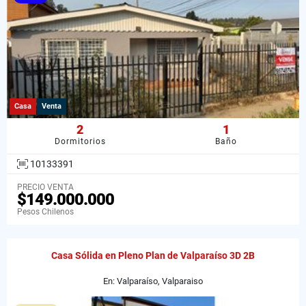
Casa
Venta
2
1
Dormitorios
Baño
10133391
PRECIO VENTA
$149.000.000
Pesos Chilenos
Casa Sólida en Pleno Plan de Valparaíso 3D 2B
En: Valparaíso, Valparaiso