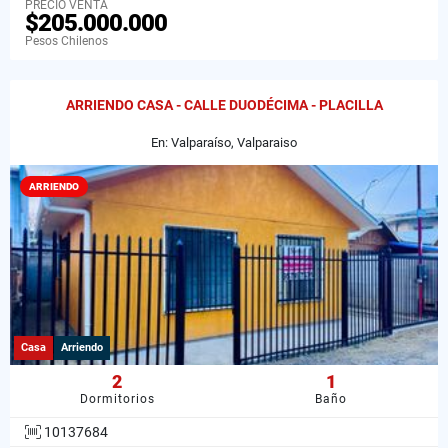
PRECIO VENTA
$205.000.000
Pesos Chilenos
ARRIENDO CASA - CALLE DUODÉCIMA - PLACILLA
En: Valparaíso, Valparaiso
ARRIENDO
Casa
Arriendo
2
1
Dormitorios
Baño
10137684