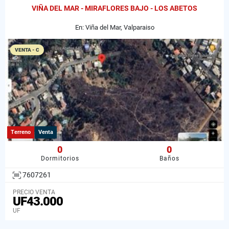
VIÑA DEL MAR - MIRAFLORES BAJO - LOS ABETOS
En: Viña del Mar, Valparaiso
VENTA - C
Terreno
Venta
0
0
Dormitorios
Baños
7607261
PRECIO VENTA
UF43.000
UF