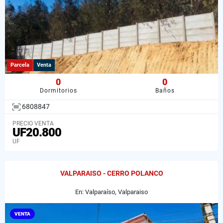
Parcela
Venta
0
0
Dormitorios
Baños
6808847
PRECIO VENTA
UF20.800
UF
VALPARAISO - CERRO POLANCO
En: Valparaíso, Valparaiso
VENTA