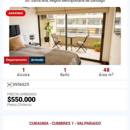
En: Santa Ana, Región Metropolitana de Santiago
ARRIENDO
Departamento
Arriendo
1
1
48
2
Alcoba
Baño
Área m
9956625
PRECIO ARRIENDO
$550.000
Pesos Chilenos
CURAUMA - CUMBRES 1 - VALPARAISO