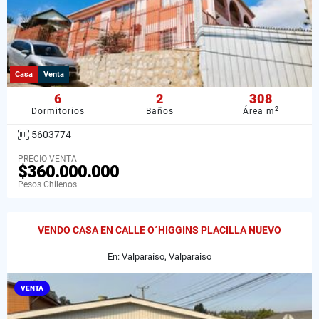
Casa
Venta
6
2
308
2
Dormitorios
Baños
Área m
5603774
PRECIO VENTA
$360.000.000
Pesos Chilenos
VENDO CASA EN CALLE O´HIGGINS PLACILLA NUEVO
En: Valparaíso, Valparaiso
VENTA