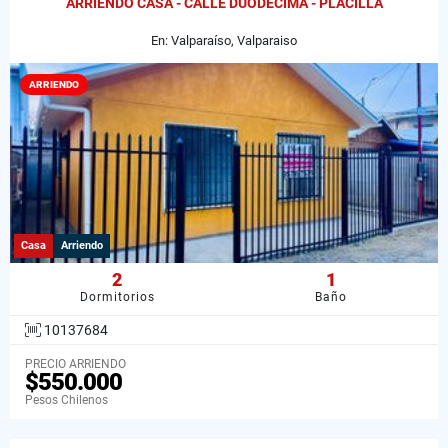
ARRIENDO CASA - CALLE DUODÉCIMA - PLACILLA
En: Valparaíso, Valparaiso
ARRIENDO
Casa
Arriendo
2
1
Dormitorios
Baño
10137684
PRECIO ARRIENDO
$550.000
Pesos Chilenos