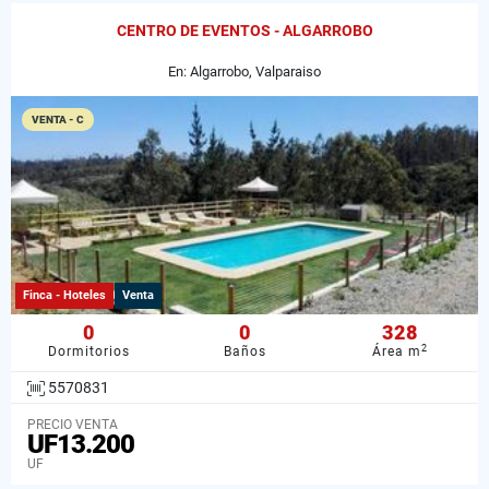
CENTRO DE EVENTOS - ALGARROBO
En: Algarrobo, Valparaiso
VENTA - C
Finca - Hoteles
Venta
0
0
328
2
Dormitorios
Baños
Área m
5570831
PRECIO VENTA
UF13.200
UF