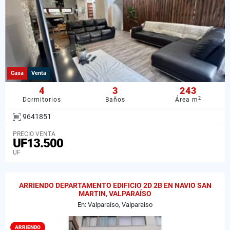
Casa
Venta
4
3
243
2
Dormitorios
Baños
Área m
9641851
PRECIO VENTA
UF13.500
UF
ARRIENDO DEPARTAMENTO EDIFICIO 2D 2B EN NAVIO SAN
MARTIN, VALPARAÍSO
En: Valparaíso, Valparaiso
ARRIENDO