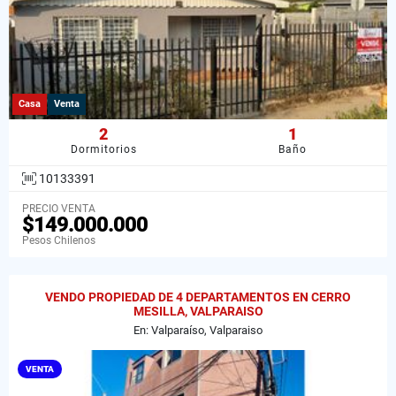
Casa
Venta
2
1
Dormitorios
Baño
10133391
PRECIO VENTA
$149.000.000
Pesos Chilenos
VENDO PROPIEDAD DE 4 DEPARTAMENTOS EN CERRO
MESILLA, VALPARAISO
En: Valparaíso, Valparaiso
VENTA