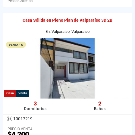
Pesos Chilenos
Casa Sólida en Pleno Plan de Valparaíso 3D 2B
En: Valparaíso, Valparaiso
VENTA - C
Casa
Venta
3
2
Dormitorios
Baños
10017219
PRECIO VENTA
$4.200