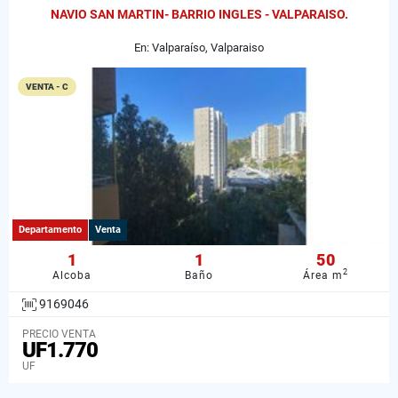
NAVIO SAN MARTIN- BARRIO INGLES - VALPARAISO.
En: Valparaíso, Valparaiso
VENTA - C
Departamento
Venta
1
1
50
2
Alcoba
Baño
Área m
9169046
PRECIO VENTA
UF1.770
UF