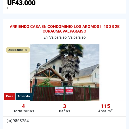
UF43.000
UF
ARRIENDO CASA EN CONDOMINIO LOS AROMOS II 4D 3B 2E
CURAUMA VALPARAISO
En: Valparaíso, Valparaiso
ARRIENDO - C
Casa
Arriendo
4
3
115
2
Dormitorios
Baños
Área m
9863754