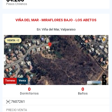
Pesos Chilenos
VIÑA DEL MAR - MIRAFLORES BAJO - LOS ABETOS
En: Viña del Mar, Valparaiso
VENTA - C
Terreno
Venta
0
0
Dormitorios
Baños
7607261
PRECIO VENTA