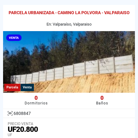
PARCELA URBANIZADA - CAMINO LA POLVORA - VALPARAISO
En: Valparaíso, Valparaiso
VENTA
Parcela
Venta
0
0
Dormitorios
Baños
6808847
PRECIO VENTA
UF20.800
UF