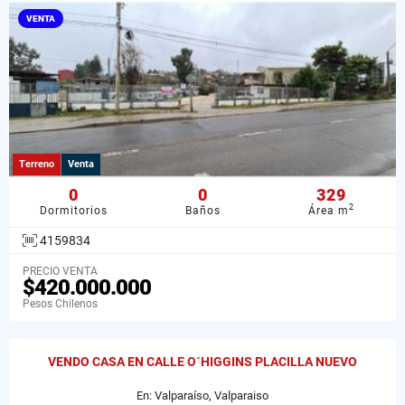
VENTA
Terreno
Venta
0
0
329
2
Dormitorios
Baños
Área m
4159834
PRECIO VENTA
$420.000.000
Pesos Chilenos
VENDO CASA EN CALLE O´HIGGINS PLACILLA NUEVO
En: Valparaíso, Valparaiso