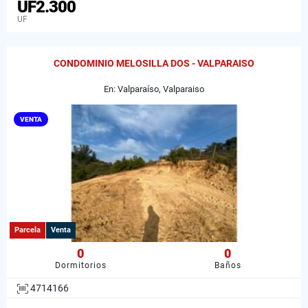
UF2.300
UF
CONDOMINIO MELOSILLA DOS - VALPARAISO
En: Valparaíso, Valparaiso
VENTA
Parcela
Venta
0
0
Dormitorios
Baños
4714166