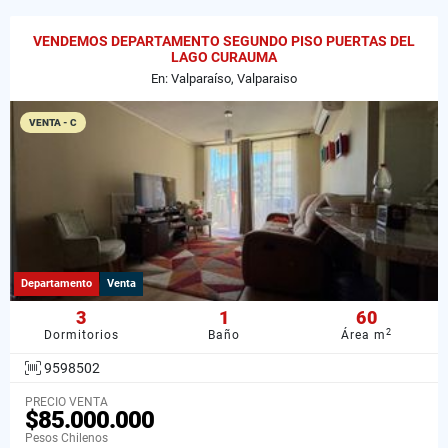
VENDEMOS DEPARTAMENTO SEGUNDO PISO PUERTAS DEL
LAGO CURAUMA
En: Valparaíso, Valparaiso
VENTA - C
Departamento
Venta
3
1
60
2
Dormitorios
Baño
Área m
9598502
PRECIO VENTA
$85.000.000
Pesos Chilenos