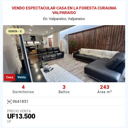
VENDO ESPECTACULAR CASA EN LA FORESTA CURAUMA
VALPARAISO
En: Valparaíso, Valparaiso
VENTA - C
Casa
Venta
4
3
243
2
Dormitorios
Baños
Área m
9641851
PRECIO VENTA
UF13.500
UF