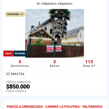
En: Valparaíso, Valparaiso
ARRIENDO - C
Casa
Arriendo
4
3
115
2
Dormitorios
Baños
Área m
9863754
PRECIO ARRIENDO
$850.000
Pesos Chilenos
PARCELA URBANIZADA - CAMINO LA POLVORA - VALPARAISO