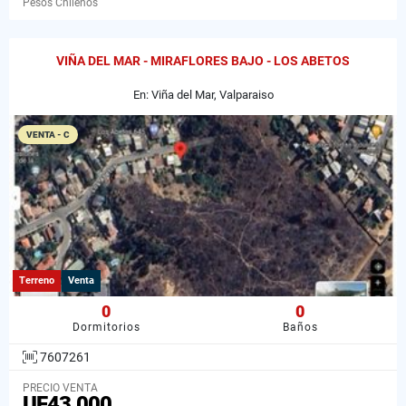
Pesos Chilenos
VIÑA DEL MAR - MIRAFLORES BAJO - LOS ABETOS
En: Viña del Mar, Valparaiso
VENTA - C
Terreno
Venta
0
0
Dormitorios
Baños
7607261
PRECIO VENTA
UF43.000