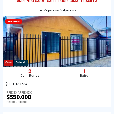
ARRIENDO CASA - CALLE DUODÉCIMA - PLACILLA
En: Valparaíso, Valparaiso
ARRIENDO
Casa
Arriendo
2
1
Dormitorios
Baño
10137684
PRECIO ARRIENDO
$550.000
Pesos Chilenos