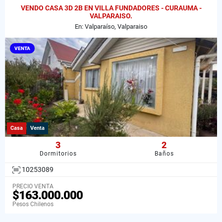
VENDO CASA 3D 2B EN VILLA FUNDADORES - CURAUMA -
VALPARAISO.
En: Valparaíso, Valparaiso
VENTA
Casa
Venta
3
2
Dormitorios
Baños
10253089
PRECIO VENTA
$163.000.000
Pesos Chilenos