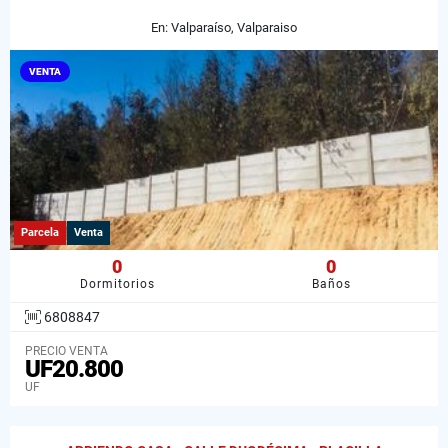
En: Valparaíso, Valparaiso
VENTA
Parcela
Venta
0
0
Dormitorios
Baños
6808847
PRECIO VENTA
UF20.800
UF