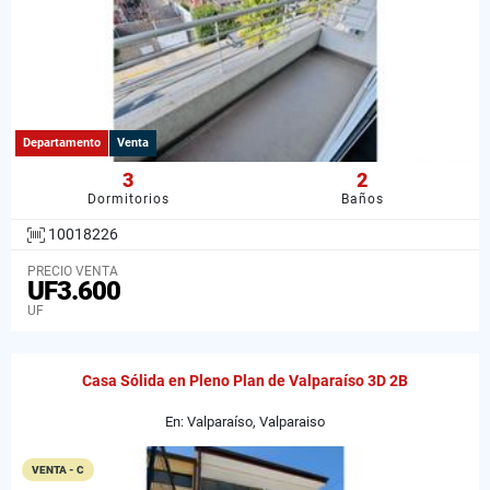
Departamento
Venta
3
2
Dormitorios
Baños
10018226
PRECIO VENTA
UF3.600
UF
Casa Sólida en Pleno Plan de Valparaíso 3D 2B
En: Valparaíso, Valparaiso
VENTA - C