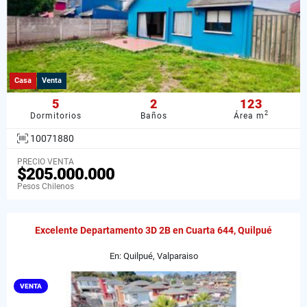
Casa
Venta
5
2
123
2
Dormitorios
Baños
Área m
10071880
PRECIO VENTA
$205.000.000
Pesos Chilenos
Excelente Departamento 3D 2B en Cuarta 644, Quilpué
En: Quilpué, Valparaiso
VENTA