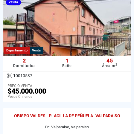
VENTA
Departamento
Venta
2
1
45
2
Dormitorios
Baño
Área m
10010537
PRECIO VENTA
$45.000.000
Pesos Chilenos
OBISPO VALDES - PLACILLA DE PEÑUELA- VALPARAISO
En: Valparaíso, Valparaiso