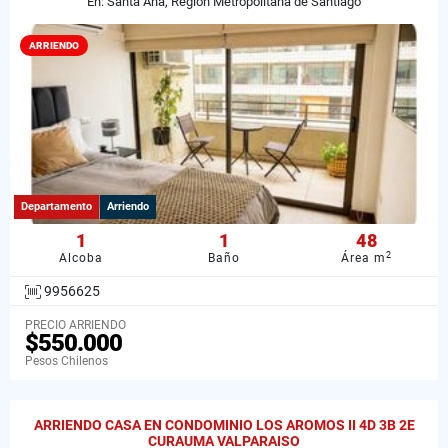
En: Santa Ana, Región Metropolitana de Santiago
ARRIENDO
Departamento
Arriendo
1
1
48
2
Alcoba
Baño
Área m
9956625
PRECIO ARRIENDO
$550.000
Pesos Chilenos
ARRIENDO CASA EN CONDOMINIO LOS AROMOS II 4D 3B 2E
CURAUMA VALPARAISO