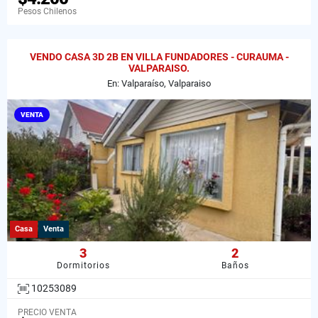
Pesos Chilenos
VENDO CASA 3D 2B EN VILLA FUNDADORES - CURAUMA -
VALPARAISO.
En: Valparaíso, Valparaiso
VENTA
Casa
Venta
3
2
Dormitorios
Baños
10253089
PRECIO VENTA