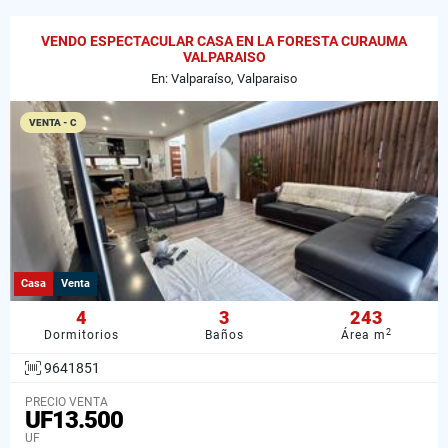
VENDO ESPECTACULAR CASA EN LA FORESTA CURAUMA
VALPARAISO
En: Valparaíso, Valparaiso
VENTA - C
Casa
Venta
4
3
243
2
Dormitorios
Baños
Área m
9641851
PRECIO VENTA
UF13.500
UF