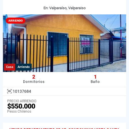
En: Valparaíso, Valparaiso
ARRIENDO
Casa
Arriendo
2
1
Dormitorios
Baño
10137684
PRECIO ARRIENDO
$550.000
Pesos Chilenos