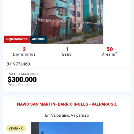
Departamento
Arriendo
2
1
50
2
Dormitorios
Baño
Área m
9778460
PRECIO ARRIENDO
$300.000
Pesos Chilenos
NAVIO SAN MARTIN- BARRIO INGLES - VALPARAISO.
En: Valparaíso, Valparaiso
VENTA - C