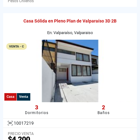
Pesos Chilenos
Casa Sólida en Pleno Plan de Valparaíso 3D 2B
En: Valparaíso, Valparaiso
VENTA - C
Casa
Venta
3
2
Dormitorios
Baños
10017219
PRECIO VENTA
$4.200