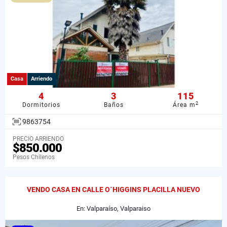
Casa
Arriendo
4
3
115
2
Dormitorios
Baños
Área m
9863754
PRECIO ARRIENDO
$850.000
Pesos Chilenos
VENDO CASA EN CALLE O´HIGGINS PLACILLA NUEVO
En: Valparaíso, Valparaiso