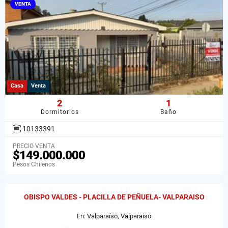
VENTA
Casa
Venta
2
1
Dormitorios
Baño
10133391
PRECIO VENTA
$149.000.000
Pesos Chilenos
OBISPO VALDES - PLACILLA DE PEÑUELA- VALPARAISO
En: Valparaíso, Valparaiso