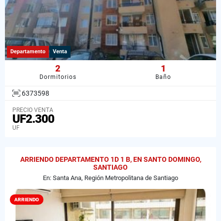
Departamento
Venta
2
1
Dormitorios
Baño
6373598
PRECIO VENTA
UF2.300
UF
ARRIENDO DEPARTAMENTO 1D 1 B, EN SANTO DOMINGO,
SANTIAGO
En: Santa Ana, Región Metropolitana de Santiago
ARRIENDO