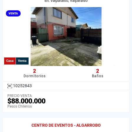
En: Valparaíso, Valparaiso
VENTA
Casa
Venta
2
2
Dormitorios
Baños
10252843
PRECIO VENTA
$88.000.000
Pesos Chilenos
CENTRO DE EVENTOS - ALGARROBO