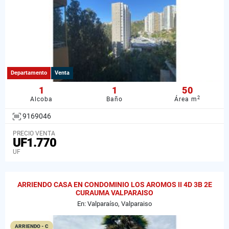
Departamento
Venta
1
1
50
2
Alcoba
Baño
Área m
9169046
PRECIO VENTA
UF1.770
UF
ARRIENDO CASA EN CONDOMINIO LOS AROMOS II 4D 3B 2E
CURAUMA VALPARAISO
En: Valparaíso, Valparaiso
ARRIENDO - C