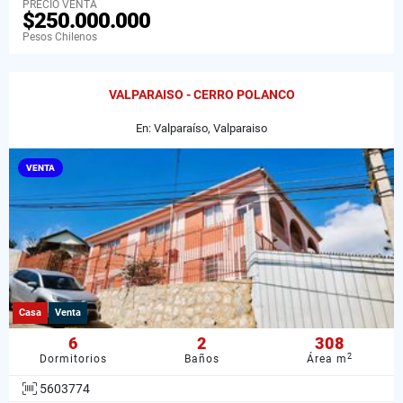
PRECIO VENTA
$250.000.000
Pesos Chilenos
VALPARAISO - CERRO POLANCO
En: Valparaíso, Valparaiso
VENTA
Casa
Venta
6
2
308
2
Dormitorios
Baños
Área m
5603774