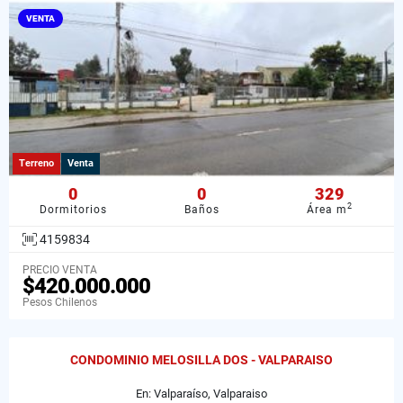
VENTA
Terreno
Venta
0
0
329
2
Dormitorios
Baños
Área m
4159834
PRECIO VENTA
$420.000.000
Pesos Chilenos
CONDOMINIO MELOSILLA DOS - VALPARAISO
En: Valparaíso, Valparaiso