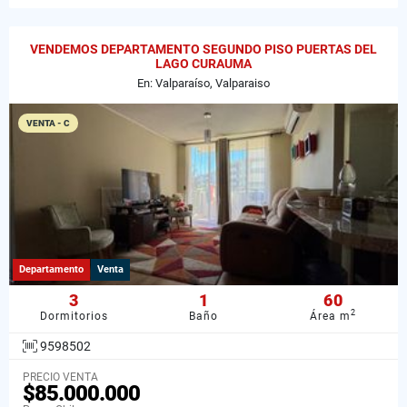
VENDEMOS DEPARTAMENTO SEGUNDO PISO PUERTAS DEL
LAGO CURAUMA
En: Valparaíso, Valparaiso
VENTA - C
Departamento
Venta
3
1
60
2
Dormitorios
Baño
Área m
9598502
PRECIO VENTA
$85.000.000