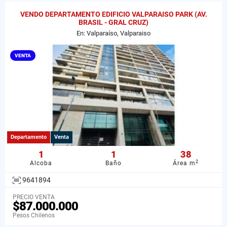
VENDO DEPARTAMENTO EDIFICIO VALPARAISO PARK (AV.
BRASIL - GRAL CRUZ)
En: Valparaíso, Valparaiso
VENTA
Departamento
Venta
1
1
38
2
Alcoba
Baño
Área m
9641894
PRECIO VENTA
$87.000.000
Pesos Chilenos