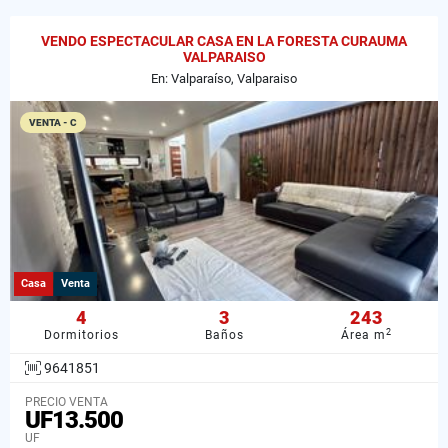
VENDO ESPECTACULAR CASA EN LA FORESTA CURAUMA
VALPARAISO
En: Valparaíso, Valparaiso
VENTA - C
Casa
Venta
4
3
243
2
Dormitorios
Baños
Área m
9641851
PRECIO VENTA
UF13.500
UF