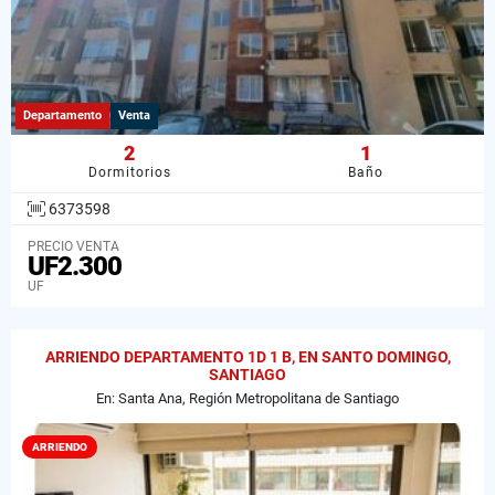
Departamento
Venta
2
1
Dormitorios
Baño
6373598
PRECIO VENTA
UF2.300
UF
ARRIENDO DEPARTAMENTO 1D 1 B, EN SANTO DOMINGO,
SANTIAGO
En: Santa Ana, Región Metropolitana de Santiago
ARRIENDO