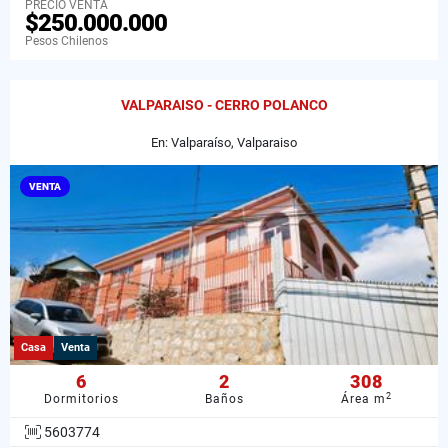
PRECIO VENTA
$250.000.000
Pesos Chilenos
VALPARAISO - CERRO POLANCO
En: Valparaíso, Valparaiso
VENTA
Casa
Venta
6
2
308
2
Dormitorios
Baños
Área m
5603774