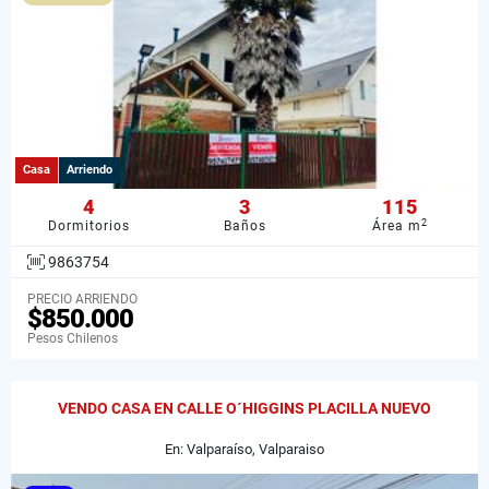
Casa
Arriendo
4
3
115
2
Dormitorios
Baños
Área m
9863754
PRECIO ARRIENDO
$850.000
Pesos Chilenos
VENDO CASA EN CALLE O´HIGGINS PLACILLA NUEVO
En: Valparaíso, Valparaiso