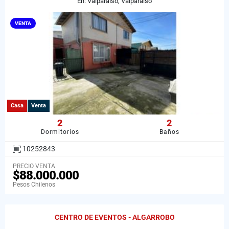
En: Valparaíso, Valparaiso
VENTA
Casa
Venta
2
2
Dormitorios
Baños
10252843
PRECIO VENTA
$88.000.000
Pesos Chilenos
CENTRO DE EVENTOS - ALGARROBO