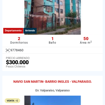
Departamento
Arriendo
2
1
50
2
Dormitorios
Baño
Área m
9778460
PRECIO ARRIENDO
$300.000
Pesos Chilenos
NAVIO SAN MARTIN- BARRIO INGLES - VALPARAISO.
En: Valparaíso, Valparaiso
VENTA - C