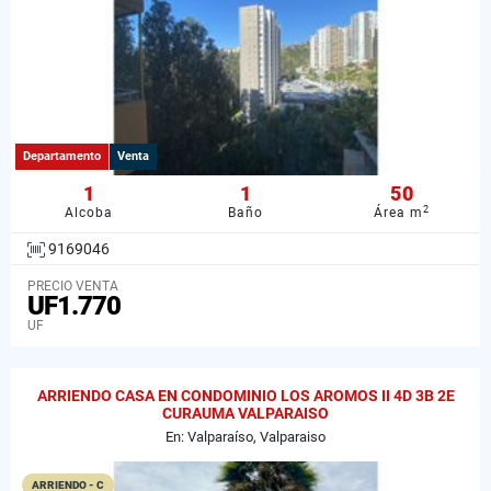
Departamento
Venta
1
1
50
2
Alcoba
Baño
Área m
9169046
PRECIO VENTA
UF1.770
UF
ARRIENDO CASA EN CONDOMINIO LOS AROMOS II 4D 3B 2E
CURAUMA VALPARAISO
En: Valparaíso, Valparaiso
ARRIENDO - C