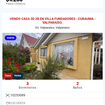
Pesos Chilenos
VENDO CASA 3D 2B EN VILLA FUNDADORES - CURAUMA -
VALPARAISO.
En: Valparaíso, Valparaiso
VENTA
Casa
Venta
3
2
Dormitorios
Baños
10253089
PRECIO VENTA