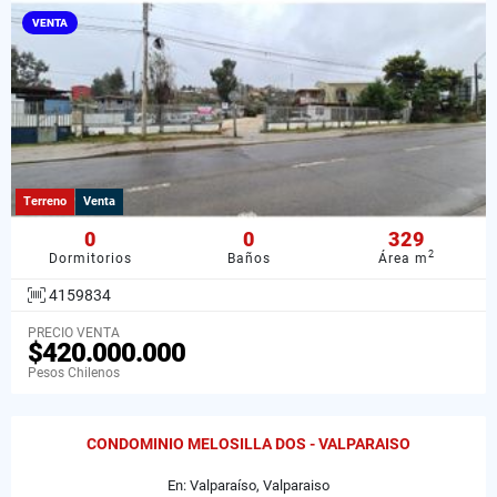
VENTA
Terreno
Venta
0
0
329
2
Dormitorios
Baños
Área m
4159834
PRECIO VENTA
$420.000.000
Pesos Chilenos
CONDOMINIO MELOSILLA DOS - VALPARAISO
En: Valparaíso, Valparaiso