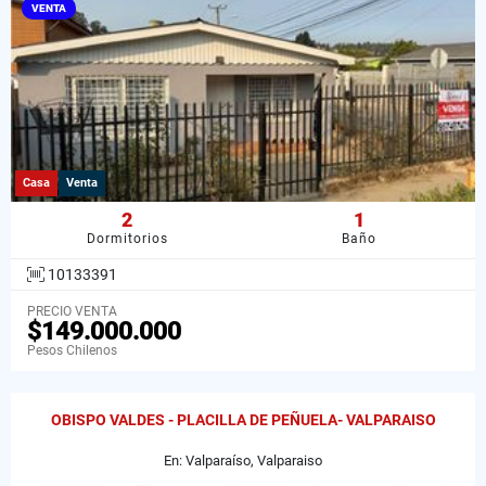
VENTA
Casa
Venta
2
1
Dormitorios
Baño
10133391
PRECIO VENTA
$149.000.000
Pesos Chilenos
OBISPO VALDES - PLACILLA DE PEÑUELA- VALPARAISO
En: Valparaíso, Valparaiso