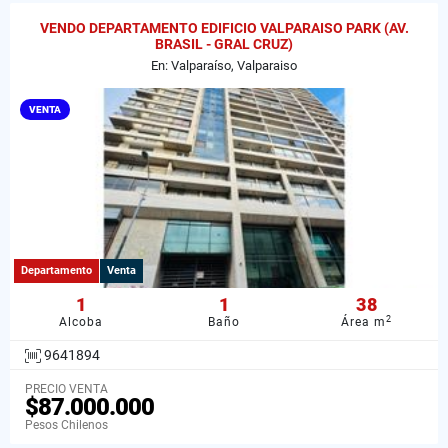
VENDO DEPARTAMENTO EDIFICIO VALPARAISO PARK (AV.
BRASIL - GRAL CRUZ)
En: Valparaíso, Valparaiso
VENTA
Departamento
Venta
1
1
38
2
Alcoba
Baño
Área m
9641894
PRECIO VENTA
$87.000.000
Pesos Chilenos