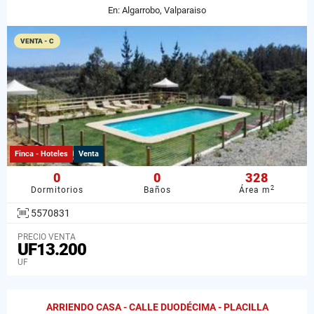
En: Algarrobo, Valparaiso
VENTA - C
Finca - Hoteles
Venta
0
0
328
2
Dormitorios
Baños
Área m
5570831
PRECIO VENTA
UF13.200
UF
ARRIENDO CASA - CALLE DUODÉCIMA - PLACILLA