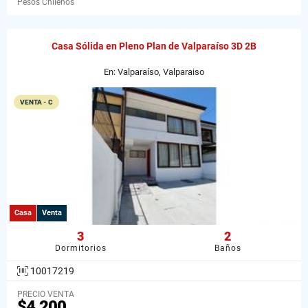
Pesos Chilenos
Casa Sólida en Pleno Plan de Valparaíso 3D 2B
En: Valparaíso, Valparaiso
VENTA - C
Casa
Venta
3
2
Dormitorios
Baños
10017219
PRECIO VENTA
$4.200