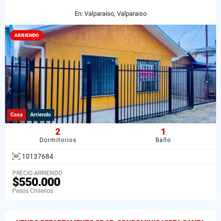
En: Valparaíso, Valparaiso
ARRIENDO
Casa
Arriendo
2
1
Dormitorios
Baño
10137684
PRECIO ARRIENDO
$550.000
Pesos Chilenos