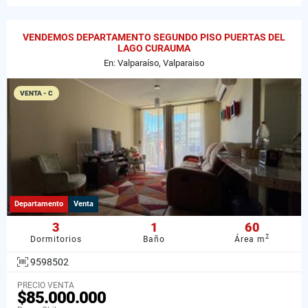
VENDEMOS DEPARTAMENTO SEGUNDO PISO PUERTAS DEL
LAGO CURAUMA
En: Valparaíso, Valparaiso
VENTA - C
Departamento
Venta
3
1
60
2
Dormitorios
Baño
Área m
9598502
PRECIO VENTA
$85.000.000