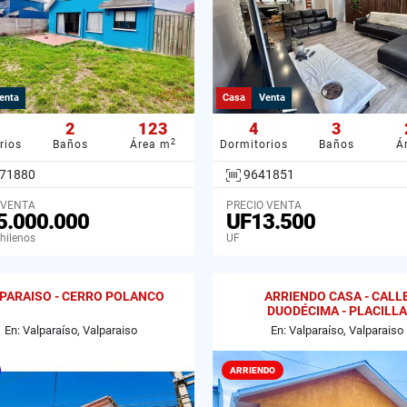
enta
Casa
Venta
2
123
4
3
2
rios
Baños
Área m
Dormitorios
Baños
Á
71880
9641851
 VENTA
PRECIO VENTA
5.000.000
UF13.500
hilenos
UF
PARAISO - CERRO POLANCO
ARRIENDO CASA - CALL
DUODÉCIMA - PLACILLA
En: Valparaíso, Valparaiso
En: Valparaíso, Valparaiso
ARRIENDO