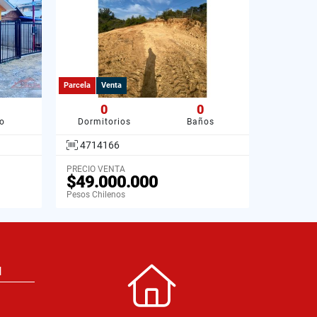
Parcela
Venta
0
0
o
Dormitorios
Baños
4714166
PRECIO VENTA
$49.000.000
Pesos Chilenos
N