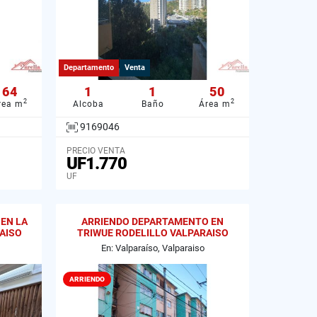
Departamento
Venta
64
1
1
50
2
2
rea m
Alcoba
Baño
Área m
9169046
PRECIO VENTA
UF1.770
UF
EN LA
ARRIENDO DEPARTAMENTO EN
AISO
TRIWUE RODELILLO VALPARAISO
En: Valparaíso, Valparaiso
ARRIENDO