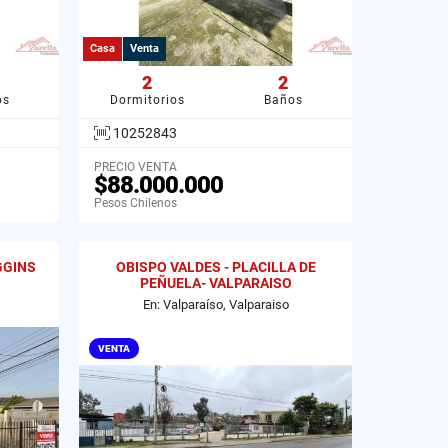
Casa
Venta
2
2
os
Dormitorios
Baños
10252843
PRECIO VENTA
$88.000.000
Pesos Chilenos
GGINS
OBISPO VALDES - PLACILLA DE
PEÑUELA- VALPARAISO
En: Valparaíso, Valparaiso
VENTA