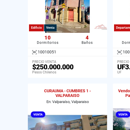
Edificio
Venta
Departam
10
4
Dormitorios
Baños
Dorm
10010051
100
PRECIO VENTA
PRECIO
$250.000.000
UF3
Pesos Chilenos
UF
CURAUMA - CUMBRES 1 -
Vendo 
VALPARAISO
Pa
En: Valparaíso, Valparaiso
VENTA
VENTA