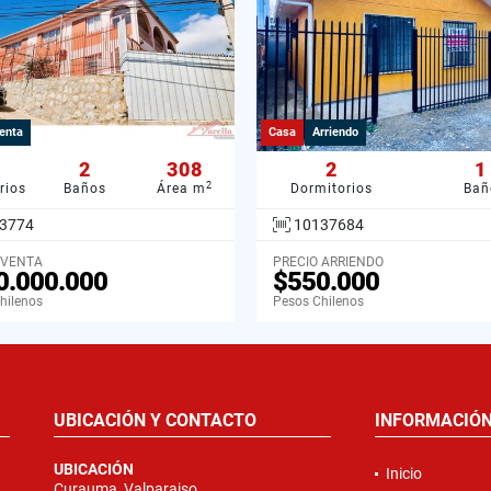
enta
Casa
Arriendo
2
308
2
1
2
rios
Baños
Área m
Dormitorios
Bañ
3774
10137684
 VENTA
PRECIO ARRIENDO
0.000.000
$550.000
hilenos
Pesos Chilenos
UBICACIÓN Y CONTACTO
INFORMACIÓ
UBICACIÓN
Inicio
Curauma, Valparaiso