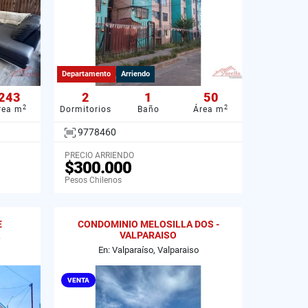
Departamento
Arriendo
243
2
1
50
2
2
rea m
Dormitorios
Baño
Área m
9778460
PRECIO ARRIENDO
$300.000
Pesos Chilenos
E
CONDOMINIO MELOSILLA DOS -
VALPARAISO
En: Valparaíso, Valparaiso
VENTA