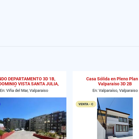
NDO DEPARTAMENTO 3D 1B,
Casa Sólida en Pleno Plan
OMINIO VISTA SANTA JULIA,
Valparaíso 3D 2B
VIÑA DEL MAR
En: Viña del Mar, Valparaiso
En: Valparaíso, Valparaiso
VENTA - C