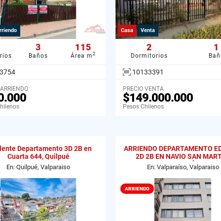
rriendo
Casa
Venta
3
115
2
1
2
rios
Baños
Área m
Dormitorios
Bañ
3754
10133391
 ARRIENDO
PRECIO VENTA
0.000
$149.000.000
hilenos
Pesos Chilenos
lente Departamento 3D 2B en
ARRIENDO DEPARTAMENTO ED
Cuarta 644, Quilpué
2D 2B EN NAVIO SAN MART
VALPARAÍSO
En: Quilpué, Valparaiso
En: Valparaíso, Valparaiso
ARRIENDO