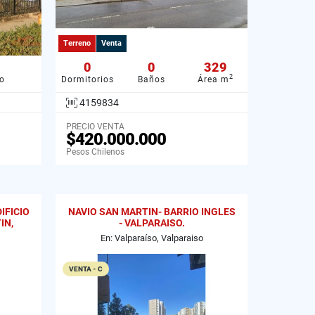
Terreno
Venta
0
0
329
2
o
Dormitorios
Baños
Área m
4159834
PRECIO VENTA
$420.000.000
Pesos Chilenos
IFICIO
NAVIO SAN MARTIN- BARRIO INGLES
IN,
- VALPARAISO.
En: Valparaíso, Valparaiso
VENTA - C