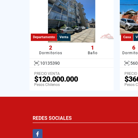
Departamento
Venta
Casa
V
2
1
6
Dormitorios
Baño
Dormito
10135390
560
PRECIO VENTA
PRECIO
$120.000.000
$36
Pesos Chilenos
Pesos C
REDES SOCIALES
Facebook