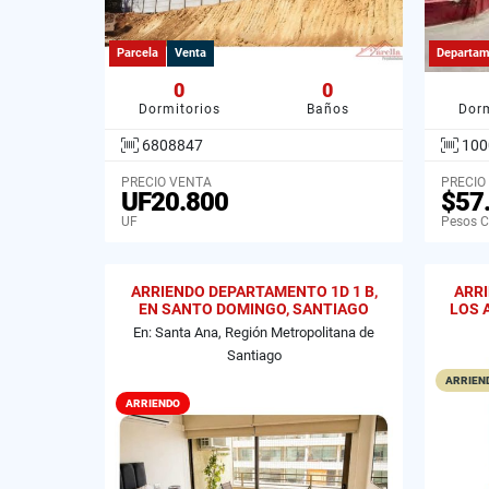
Parcela
Venta
Departam
0
0
Dormitorios
Baños
Dorm
6808847
100
PRECIO VENTA
PRECIO
UF20.800
$57
UF
Pesos C
ARRIENDO DEPARTAMENTO 1D 1 B,
ARR
EN SANTO DOMINGO, SANTIAGO
LOS 
En: Santa Ana, Región Metropolitana de
Santiago
ARRIEND
ARRIENDO