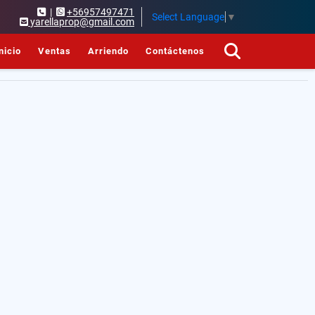
|
+56957497471
Select Language
▼
yarellaprop@gmail.com
nicio
Ventas
Arriendo
Contáctenos