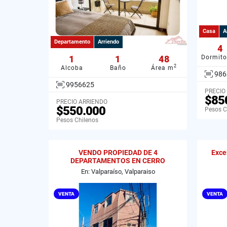
Casa
A
Departamento
Arriendo
4
1
1
48
Dormito
2
Alcoba
Baño
Área m
986
9956625
PRECIO
$85
PRECIO ARRIENDO
$550.000
Pesos C
Pesos Chilenos
VENDO PROPIEDAD DE 4
Exce
DEPARTAMENTOS EN CERRO
MESILLA, VALPARAISO
En: Valparaíso, Valparaiso
VENTA
VENTA