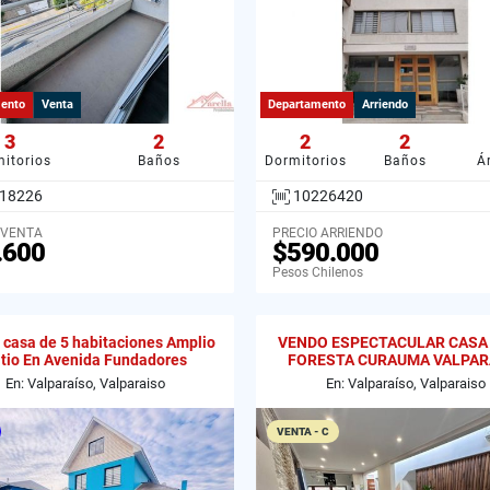
ento
Venta
Departamento
Arriendo
3
2
2
2
itorios
Baños
Dormitorios
Baños
Á
18226
10226420
 VENTA
PRECIO ARRIENDO
.600
$590.000
Pesos Chilenos
casa de 5 habitaciones Amplio
VENDO ESPECTACULAR CASA 
tio En Avenida Fundadores
FORESTA CURAUMA VALPAR
En: Valparaíso, Valparaiso
En: Valparaíso, Valparaiso
VENTA - C