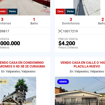
ento
Venta
Casa
Venta
3
1
3
2
itorios
Baño
Dormitorios
Bañ
09817
10017219
 VENTA
PRECIO VENTA
.000.000
$4.200
hilenos
Pesos Chilenos
IENDO CASA EN CONDOMINIO
VENDO CASA EN CALLE O´HI
AROMOS II 4D 3B 2E CURAUMA
PLACILLA NUEVO
VALPARAISO
En: Valparaíso, Valparaiso
En: Valparaíso, Valparaiso
O - C
VENTA