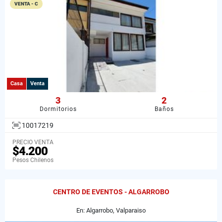
VENTA - C
Casa
Venta
3
2
Dormitorios
Baños
10017219
PRECIO VENTA
$4.200
Pesos Chilenos
CENTRO DE EVENTOS - ALGARROBO
En: Algarrobo, Valparaiso