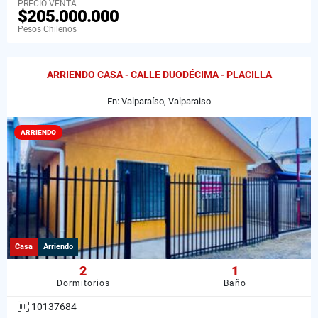
PRECIO VENTA
$205.000.000
Pesos Chilenos
ARRIENDO CASA - CALLE DUODÉCIMA - PLACILLA
En: Valparaíso, Valparaiso
ARRIENDO
Casa
Arriendo
2
1
Dormitorios
Baño
10137684