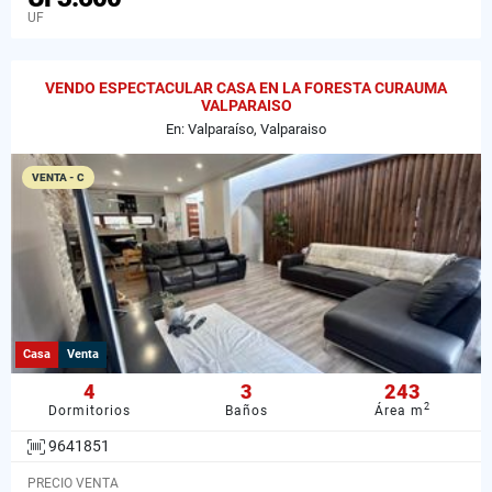
UF
VENDO ESPECTACULAR CASA EN LA FORESTA CURAUMA
VALPARAISO
En: Valparaíso, Valparaiso
VENTA - C
Casa
Venta
4
3
243
2
Dormitorios
Baños
Área m
9641851
PRECIO VENTA