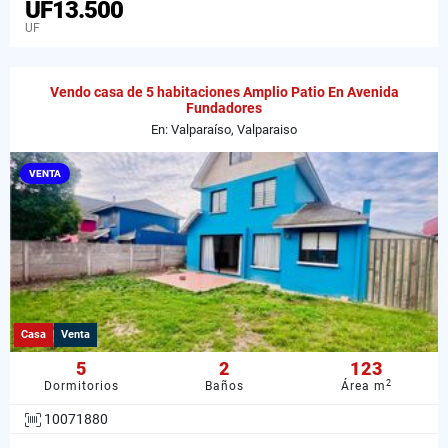
UF13.500
UF
Vendo casa de 5 habitaciones Amplio Patio En Avenida
Fundadores
En: Valparaíso, Valparaiso
VENTA
Casa
Venta
5
2
123
2
Dormitorios
Baños
Área m
10071880