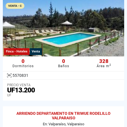
VENTA - C
Finca - Hoteles
Venta
0
0
328
2
Dormitorios
Baños
Área m
5570831
PRECIO VENTA
UF13.200
UF
ARRIENDO DEPARTAMENTO EN TRIWUE RODELILLO
VALPARAISO
En: Valparaíso, Valparaiso