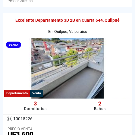
Pesos Chilenos
Excelente Departamento 3D 2B en Cuarta 644, Quilpué
En: Quilpué, Valparaiso
VENTA
Departamento
Venta
3
2
Dormitorios
Baños
10018226
PRECIO VENTA
UF3.600