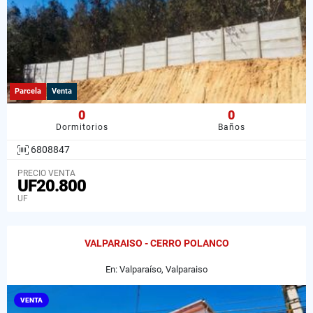
Parcela
Venta
0
0
Dormitorios
Baños
6808847
PRECIO VENTA
UF20.800
UF
VALPARAISO - CERRO POLANCO
En: Valparaíso, Valparaiso
VENTA