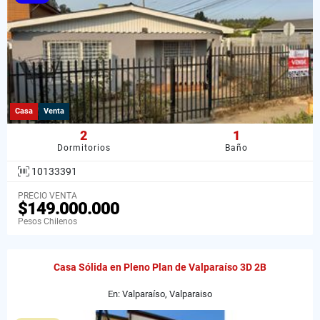
Casa
Venta
2
1
Dormitorios
Baño
10133391
PRECIO VENTA
$149.000.000
Pesos Chilenos
Casa Sólida en Pleno Plan de Valparaíso 3D 2B
En: Valparaíso, Valparaiso