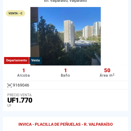
En: Valparaíso, Valparaiso
VENTA - C
Departamento
Venta
1
1
50
2
Alcoba
Baño
Área m
9169046
PRECIO VENTA
UF1.770
UF
INVICA - PLACILLA DE PEÑUELAS - R. VALPARAÍSO