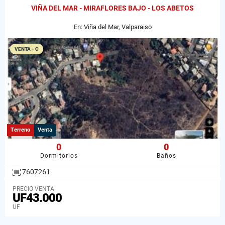
VIÑA DEL MAR - MIRAFLORES BAJO - LOS ABETOS
En: Viña del Mar, Valparaiso
VENTA - C
Terreno
Venta
0
0
Dormitorios
Baños
7607261
PRECIO VENTA
UF43.000
UF