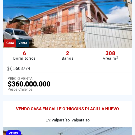
Casa
Venta
6
2
308
2
Dormitorios
Baños
Área m
5603774
PRECIO VENTA
$360.000.000
Pesos Chilenos
VENDO CASA EN CALLE O´HIGGINS PLACILLA NUEVO
En: Valparaíso, Valparaiso
VENTA