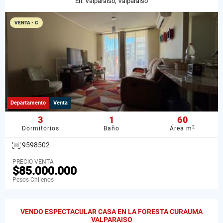
En: Valparaíso, Valparaiso
VENTA - C
Departamento
Venta
3
1
60
2
Dormitorios
Baño
Área m
9598502
PRECIO VENTA
$85.000.000
Pesos Chilenos
VENDO ESPECTACULAR CASA EN LA FORESTA CURAUMA
VALPARAISO