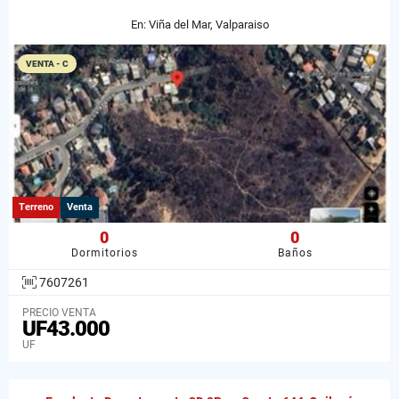
En: Viña del Mar, Valparaiso
VENTA - C
Terreno
Venta
0
0
Dormitorios
Baños
7607261
PRECIO VENTA
UF43.000
UF