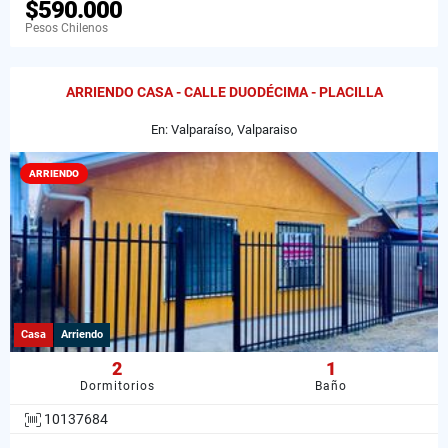
$590.000
Pesos Chilenos
ARRIENDO CASA - CALLE DUODÉCIMA - PLACILLA
En: Valparaíso, Valparaiso
ARRIENDO
Casa
Arriendo
2
1
Dormitorios
Baño
10137684