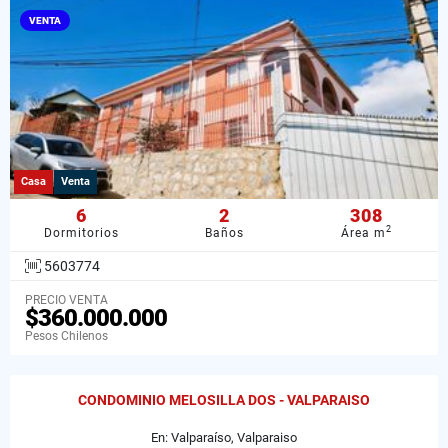
VENTA
Casa
Venta
6
2
308
2
Dormitorios
Baños
Área m
5603774
PRECIO VENTA
$360.000.000
Pesos Chilenos
CONDOMINIO MELOSILLA DOS - VALPARAISO
En: Valparaíso, Valparaiso