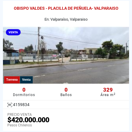
OBISPO VALDES - PLACILLA DE PEÑUELA- VALPARAISO
En: Valparaíso, Valparaiso
VENTA
Terreno
Venta
0
0
329
2
Dormitorios
Baños
Área m
4159834
PRECIO VENTA
$420.000.000
Pesos Chilenos