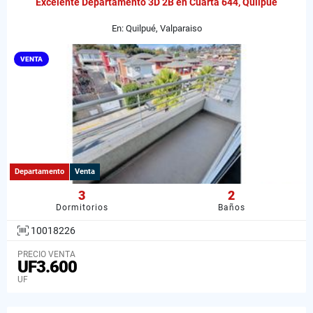
Excelente Departamento 3D 2B en Cuarta 644, Quilpué
En: Quilpué, Valparaiso
VENTA
Departamento
Venta
3
2
Dormitorios
Baños
10018226
PRECIO VENTA
UF3.600
UF