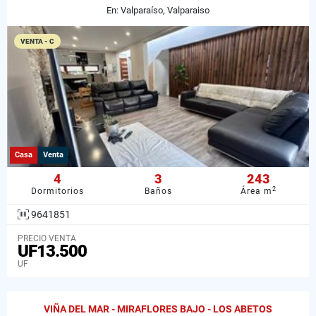
En: Valparaíso, Valparaiso
VENTA - C
Casa
Venta
4
3
243
2
Dormitorios
Baños
Área m
9641851
PRECIO VENTA
UF13.500
UF
VIÑA DEL MAR - MIRAFLORES BAJO - LOS ABETOS