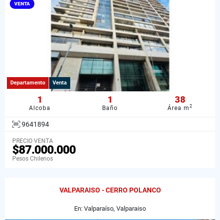
VENTA
Departamento
Venta
1
1
38
2
Alcoba
Baño
Área m
9641894
PRECIO VENTA
$87.000.000
Pesos Chilenos
VALPARAISO - CERRO POLANCO
En: Valparaíso, Valparaiso