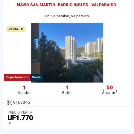
NAVIO SAN MARTIN- BARRIO INGLES - VALPARAISO.
En: Valparaíso, Valparaiso
VENTA - C
Departamento
Venta
1
1
50
2
Alcoba
Baño
Área m
9169046
PRECIO VENTA
UF1.770
UF