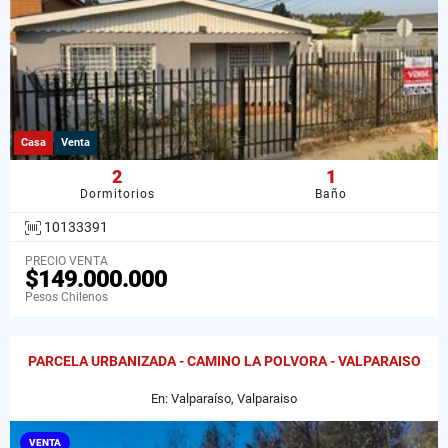
Casa
Venta
2
1
Dormitorios
Baño
10133391
PRECIO VENTA
$149.000.000
Pesos Chilenos
PARCELA URBANIZADA - CAMINO LA POLVORA - VALPARAISO
En: Valparaíso, Valparaiso
VENTA