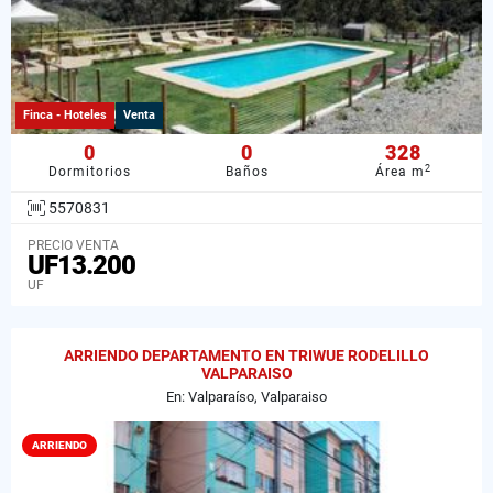
Finca - Hoteles
Venta
0
0
328
2
Dormitorios
Baños
Área m
5570831
PRECIO VENTA
UF13.200
UF
ARRIENDO DEPARTAMENTO EN TRIWUE RODELILLO
VALPARAISO
En: Valparaíso, Valparaiso
ARRIENDO