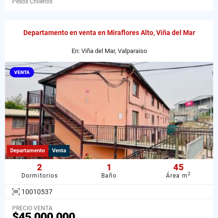
Pesos Chilenos
Departamento en venta en Miraflores Alto, Viña del Mar
En: Viña del Mar, Valparaiso
VENTA
Departamento
Venta
2
1
45
2
Dormitorios
Baño
Área m
10010537
PRECIO VENTA
$45.000.000