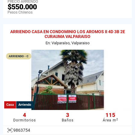
PRECIO ARRIENDO
$550.000
Pesos Chilenos
ARRIENDO CASA EN CONDOMINIO LOS AROMOS II 4D 3B 2E
CURAUMA VALPARAISO
En: Valparaíso, Valparaiso
ARRIENDO - C
Casa
Arriendo
4
3
115
2
Dormitorios
Baños
Área m
9863754