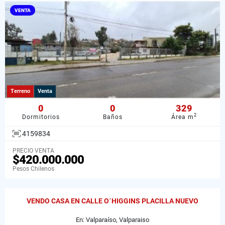
VENTA
Terreno
Venta
0
0
329
2
Dormitorios
Baños
Área m
4159834
PRECIO VENTA
$420.000.000
Pesos Chilenos
VENDO CASA EN CALLE O´HIGGINS PLACILLA NUEVO
En: Valparaíso, Valparaiso