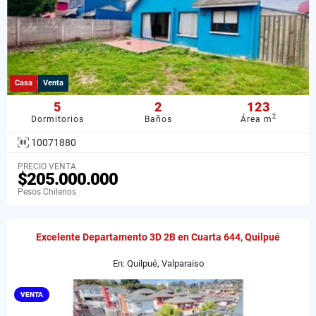
Casa
Venta
5
2
123
2
Dormitorios
Baños
Área m
10071880
PRECIO VENTA
$205.000.000
Pesos Chilenos
Excelente Departamento 3D 2B en Cuarta 644, Quilpué
En: Quilpué, Valparaiso
VENTA