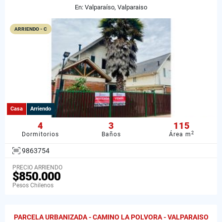
En: Valparaíso, Valparaiso
ARRIENDO - C
Casa
Arriendo
4
3
115
2
Dormitorios
Baños
Área m
9863754
PRECIO ARRIENDO
$850.000
Pesos Chilenos
PARCELA URBANIZADA - CAMINO LA POLVORA - VALPARAISO