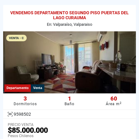
VENDEMOS DEPARTAMENTO SEGUNDO PISO PUERTAS DEL
LAGO CURAUMA
En: Valparaíso, Valparaiso
VENTA - C
Departamento
Venta
3
1
60
2
Dormitorios
Baño
Área m
9598502
PRECIO VENTA
$85.000.000
Pesos Chilenos