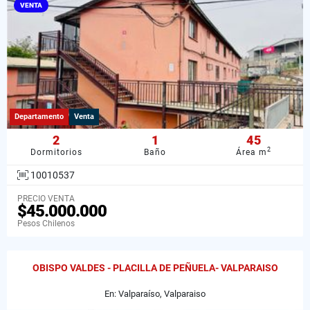
VENTA
Departamento
Venta
2
1
45
2
Dormitorios
Baño
Área m
10010537
PRECIO VENTA
$45.000.000
Pesos Chilenos
OBISPO VALDES - PLACILLA DE PEÑUELA- VALPARAISO
En: Valparaíso, Valparaiso