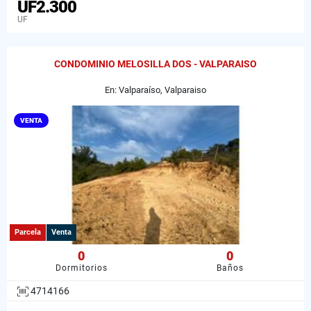
UF2.300
UF
CONDOMINIO MELOSILLA DOS - VALPARAISO
En: Valparaíso, Valparaiso
VENTA
Parcela
Venta
0
0
Dormitorios
Baños
4714166