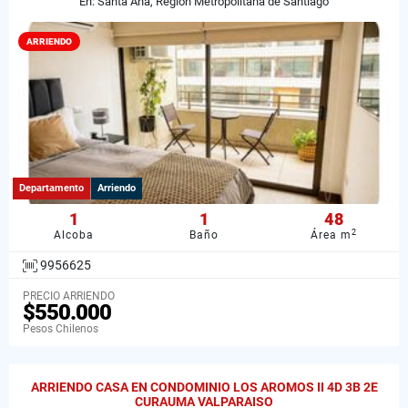
En: Santa Ana, Región Metropolitana de Santiago
ARRIENDO
Departamento
Arriendo
1
1
48
2
Alcoba
Baño
Área m
9956625
PRECIO ARRIENDO
$550.000
Pesos Chilenos
ARRIENDO CASA EN CONDOMINIO LOS AROMOS II 4D 3B 2E
CURAUMA VALPARAISO