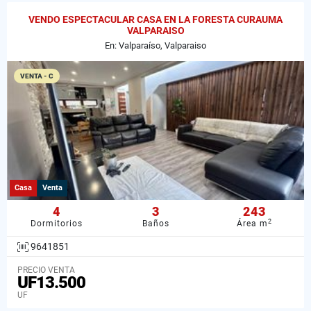
VENDO ESPECTACULAR CASA EN LA FORESTA CURAUMA
VALPARAISO
En: Valparaíso, Valparaiso
VENTA - C
Casa
Venta
4
3
243
2
Dormitorios
Baños
Área m
9641851
PRECIO VENTA
UF13.500
UF