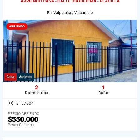
ARRIENDO CASA - CALLE DUODÉCIMA - PLACILLA
En: Valparaíso, Valparaiso
ARRIENDO
Casa
Arriendo
2
1
Dormitorios
Baño
10137684
PRECIO ARRIENDO
$550.000
Pesos Chilenos