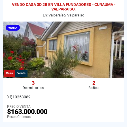
VENDO CASA 3D 2B EN VILLA FUNDADORES - CURAUMA -
VALPARAISO.
En: Valparaíso, Valparaiso
VENTA
Casa
Venta
3
2
Dormitorios
Baños
10253089
PRECIO VENTA
$163.000.000
Pesos Chilenos