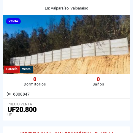
En: Valparaíso, Valparaiso
VENTA
Parcela
Venta
0
0
Dormitorios
Baños
6808847
PRECIO VENTA
UF20.800
UF