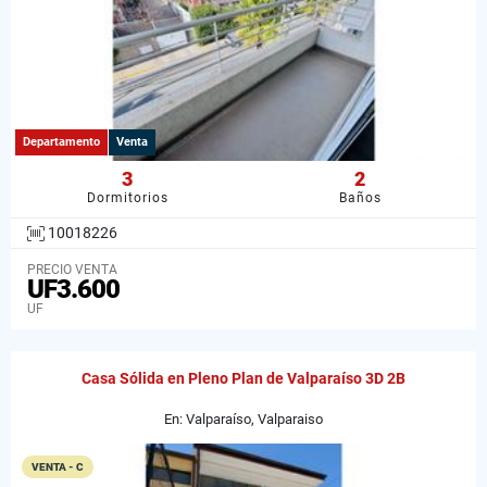
Departamento
Venta
3
2
Dormitorios
Baños
10018226
PRECIO VENTA
UF3.600
UF
Casa Sólida en Pleno Plan de Valparaíso 3D 2B
En: Valparaíso, Valparaiso
VENTA - C