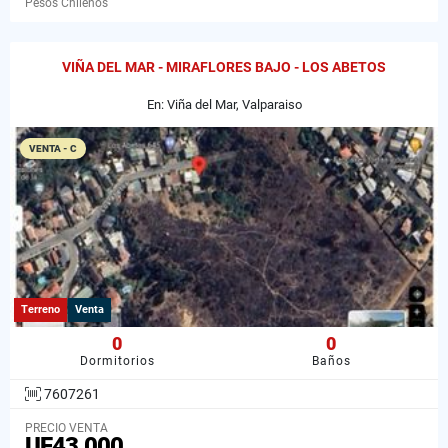
Pesos Chilenos
VIÑA DEL MAR - MIRAFLORES BAJO - LOS ABETOS
En: Viña del Mar, Valparaiso
VENTA - C
Terreno
Venta
0
0
Dormitorios
Baños
7607261
PRECIO VENTA
UF43.000