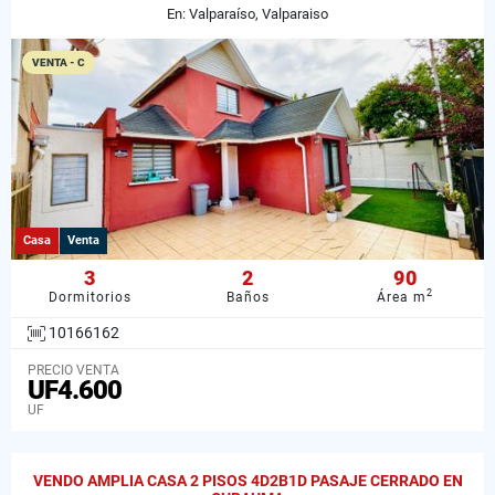
En: Valparaíso, Valparaiso
VENTA - C
Casa
Venta
3
2
90
2
Dormitorios
Baños
Área m
10166162
PRECIO VENTA
UF4.600
UF
VENDO AMPLIA CASA 2 PISOS 4D2B1D PASAJE CERRADO EN