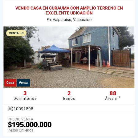
VENDO CASA EN CURAUMA CON AMPLIO TERRENO EN
EXCELENTE UBICACIÓN
En: Valparaíso, Valparaiso
VENTA - C
Casa
Venta
3
2
88
2
Dormitorios
Baños
Área m
10091898
PRECIO VENTA
$195.000.000
Pesos Chilenos