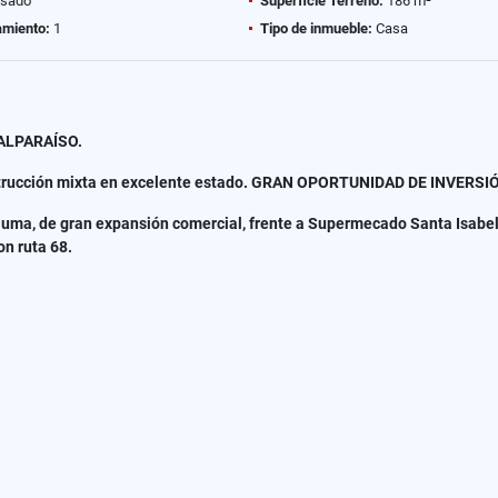
sado
Superficie Terreno:
186 m²
amiento:
1
Tipo de inmueble:
Casa
ALPARAÍSO.
nstrucción mixta en excelente estado. GRAN OPORTUNIDAD DE INVERSI
auma, de gran expansión comercial, frente a Supermecado Santa Isabel,
on ruta 68.