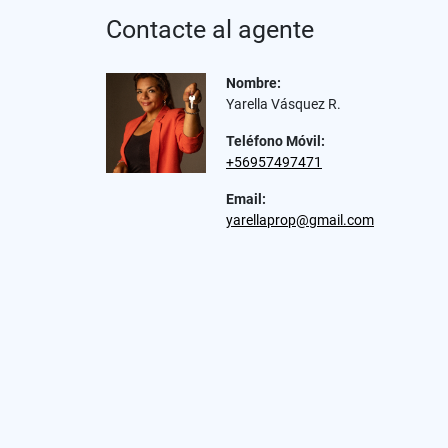
Contacte al agente
Nombre:
Yarella Vásquez R.
Teléfono Móvil:
+56957497471
Email:
yarellaprop@gmail.com