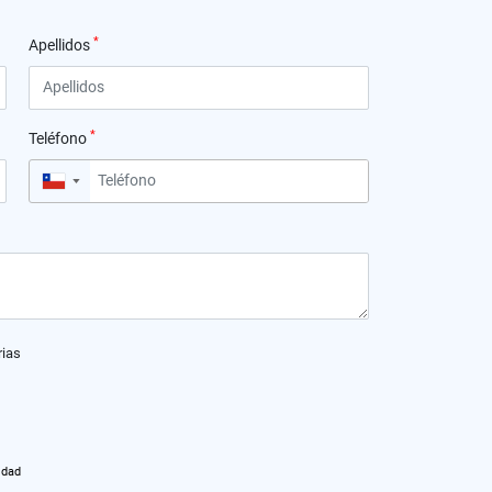
*
Apellidos
*
Teléfono
▼
rias
idad