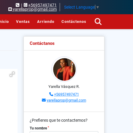
|
+56957497471
Select Language
▼
yarellaprop@gmail.com
nicio
Ventas
Arriendo
Contáctenos
Contáctanos
Yarella Vásquez R.
+56957497471
yarellaprop@gmail.com
¿Prefieres que te contactemos?
*
Tu nombre