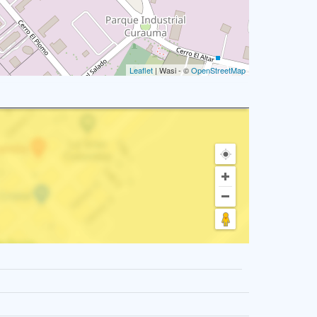
Leaflet
| Wasi - ©
OpenStreetMap