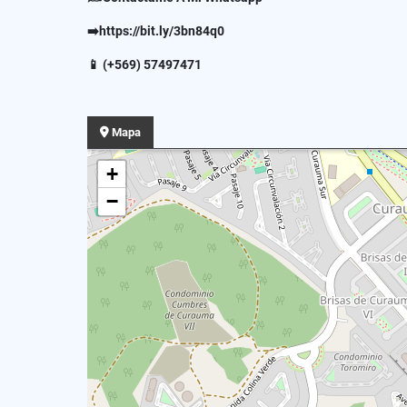
➡️https://bit.ly/3bn84q0
📱 (+569) 57497471
Mapa
+
−