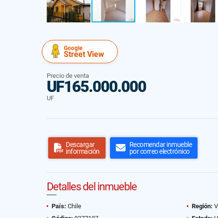
Google
Street View
Precio de venta
UF165.000.000
UF
Descargar
Recomendar inmueble
información
por correo electrónico
Detalles del inmueble
País:
Chile
Región:
V