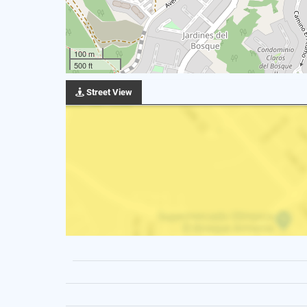
100 m
500 ft
Street View