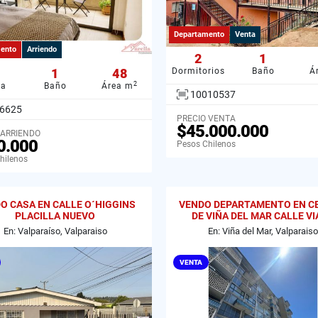
Departamento
Venta
ento
Arriendo
2
1
1
48
Dormitorios
Baño
Á
2
ba
Baño
Área m
10010537
6625
PRECIO VENTA
$45.000.000
 ARRIENDO
0.000
Pesos Chilenos
hilenos
O CASA EN CALLE O´HIGGINS
VENDO DEPARTAMENTO EN C
PLACILLA NUEVO
DE VIÑA DEL MAR CALLE V
En: Valparaíso, Valparaiso
En: Viña del Mar, Valparaiso
VENTA