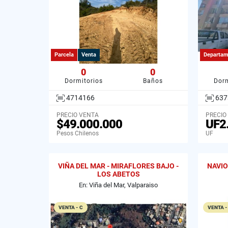
Parcela
Venta
Departam
0
0
Dormitorios
Baños
Dorm
4714166
637
PRECIO VENTA
PRECIO
$49.000.000
UF2
Pesos Chilenos
UF
VIÑA DEL MAR - MIRAFLORES BAJO -
NAVIO
LOS ABETOS
En: Viña del Mar, Valparaiso
VENTA - C
VENTA -