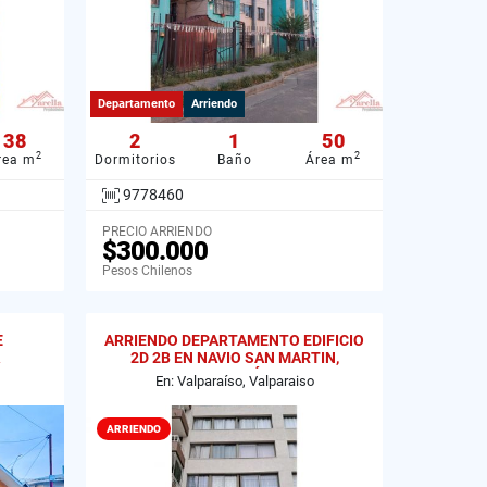
Departamento
Arriendo
38
2
1
50
2
2
rea m
Dormitorios
Baño
Área m
9778460
PRECIO ARRIENDO
$300.000
Pesos Chilenos
E
ARRIENDO DEPARTAMENTO EDIFICIO
2D 2B EN NAVIO SAN MARTIN,
VALPARAÍSO
En: Valparaíso, Valparaiso
ARRIENDO