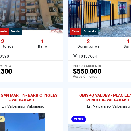
ento
Venta
Casa
Arriendo
2
1
2
1
itorios
Baño
Dormitorios
Bañ
3598
10137684
 VENTA
PRECIO ARRIENDO
.300
$550.000
Pesos Chilenos
 SAN MARTIN- BARRIO INGLES
OBISPO VALDES - PLACILL
- VALPARAISO.
PEÑUELA- VALPARAISO
En: Valparaíso, Valparaiso
En: Valparaíso, Valparaiso
 C
VENTA