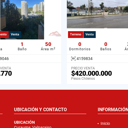
ento
Venta
Terreno
Venta
1
50
0
0
2
ba
Baño
Área m
Dormitorios
Baños
Á
9046
4159834
 VENTA
PRECIO VENTA
.770
$420.000.000
Pesos Chilenos
UBICACIÓN Y CONTACTO
INFORMACIÓ
UBICACIÓN
Inicio
Curauma, Valparaiso