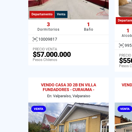
Departamento
Venta
Departam
3
1
Dormitorios
Baño
1
Alco
10009817
995
PRECIO VENTA
$57.000.000
PRECIO
$55
Pesos Chilenos
Pesos C
VENDO CASA 3D 2B EN VILLA
VEND
FUNDADORES - CURAUMA -
VALPARAISO.
En: Valparaíso, Valparaiso
VENTA
VENTA