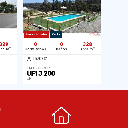
Finca - Hoteles
Venta
329
0
0
328
2
2
rea m
Dormitorios
Baños
Área m
5570831
PRECIO VENTA
UF13.200
UF
N