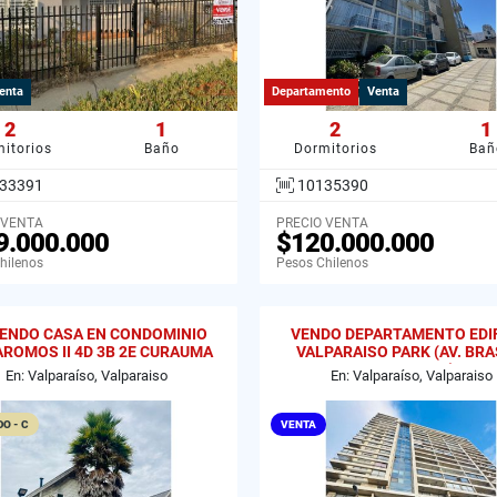
enta
Departamento
Venta
2
1
2
1
itorios
Baño
Dormitorios
Bañ
33391
10135390
 VENTA
PRECIO VENTA
9.000.000
$120.000.000
hilenos
Pesos Chilenos
IENDO CASA EN CONDOMINIO
VENDO DEPARTAMENTO EDIF
AROMOS II 4D 3B 2E CURAUMA
VALPARAISO PARK (AV. BRAS
VALPARAISO
GRAL CRUZ)
En: Valparaíso, Valparaiso
En: Valparaíso, Valparaiso
O - C
VENTA