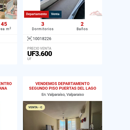
Departamento
Venta
45
3
2
2
rea m
Dormitorios
Baños
10018226
PRECIO VENTA
UF3.600
UF
ENTRO
VENDEMOS DEPARTAMENTO
IANA
SEGUNDO PISO PUERTAS DEL LAGO
CURAUMA
En: Valparaíso, Valparaiso
VENTA - C