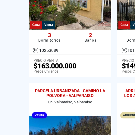
Casa
Venta
Casa
V
3
2
Dormitorios
Baños
Dorm
10253089
101
PRECIO VENTA
PRECIO
$163.000.000
$14
Pesos Chilenos
Pesos C
PARCELA URBANIZADA - CAMINO LA
ARR
POLVORA - VALPARAISO
LOS 
En: Valparaíso, Valparaiso
VENTA
ARRIEND