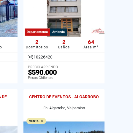
Departamento
Arriendo
2
2
64
2
o
Dormitorios
Baños
Área m
10226420
PRECIO ARRIENDO
$590.000
Pesos Chilenos
A DE
CENTRO DE EVENTOS - ALGARROBO
En: Algarrobo, Valparaiso
VENTA - C