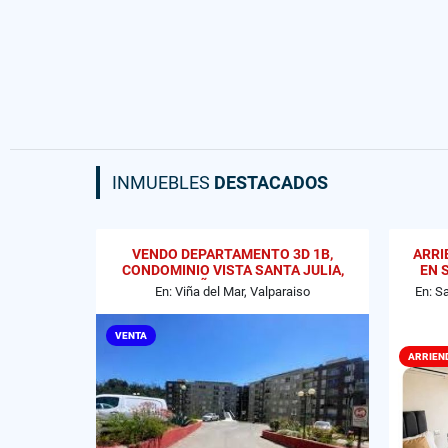
INMUEBLES
DESTACADOS
VENDO DEPARTAMENTO 3D 1B,
ARRI
CONDOMINIO VISTA SANTA JULIA,
EN 
VIÑA DEL MAR
En: Viña del Mar, Valparaiso
En: S
VENTA
ARRIEN