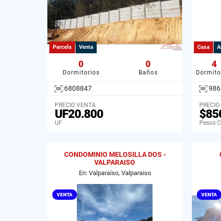
Parcela
Venta
Casa
A
0
0
4
Dormitorios
Baños
Dormito
6808847
986
PRECIO VENTA
PRECIO
UF20.800
$85
UF
Pesos C
CONDOMINIO MELOSILLA DOS -
VALPARAISO
En: Valparaíso, Valparaiso
VENTA
VENTA