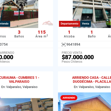
rriendo
Departamento
Venta
3
115
1
1
2
rios
Baños
Área m
Alcoba
Baño
Á
3754
9641894
 ARRIENDO
PRECIO VENTA
0.000
$87.000.000
hilenos
Pesos Chilenos
CURAUMA - CUMBRES 1 -
ARRIENDO CASA - CALL
VALPARAISO
DUODÉCIMA - PLACILLA
En: Valparaíso, Valparaiso
En: Valparaíso, Valparaiso
ARRIENDO