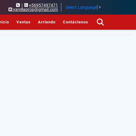
|
+56957497471
Select Language
▼
yarellaprop@gmail.com
nicio
Ventas
Arriendo
Contáctenos