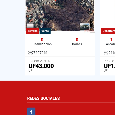
Terreno
Venta
Departam
0
0
1
Dormitorios
Baños
Alco
7607261
916
PRECIO VENTA
PRECIO
UF43.000
UF1
UF
UF
REDES SOCIALES
Facebook