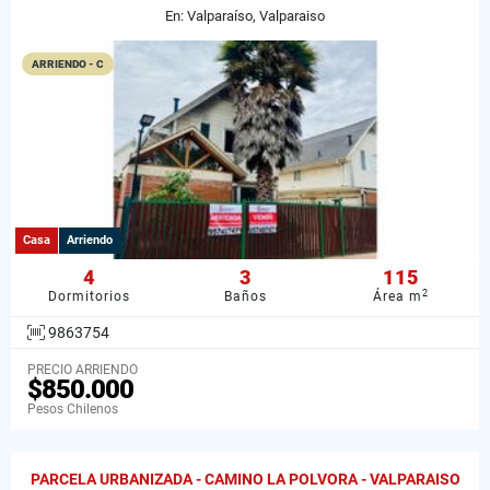
En: Valparaíso, Valparaiso
ARRIENDO - C
Casa
Arriendo
4
3
115
2
Dormitorios
Baños
Área m
9863754
PRECIO ARRIENDO
$850.000
Pesos Chilenos
PARCELA URBANIZADA - CAMINO LA POLVORA - VALPARAISO