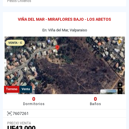
Pesos Chilenos
VIÑA DEL MAR - MIRAFLORES BAJO - LOS ABETOS
En: Viña del Mar, Valparaiso
VENTA - C
Terreno
Venta
0
0
Dormitorios
Baños
7607261
PRECIO VENTA
UF43.000