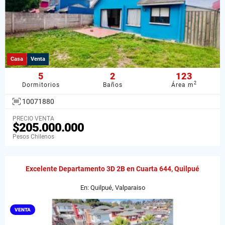
Casa
Venta
5
2
123
2
Dormitorios
Baños
Área m
10071880
PRECIO VENTA
$205.000.000
Pesos Chilenos
Excelente Departamento 3D 2B en Cuarta 644, Quilpué
En: Quilpué, Valparaiso
VENTA