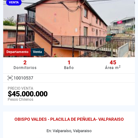
VENTA
Departamento
Venta
2
1
45
2
Dormitorios
Baño
Área m
10010537
PRECIO VENTA
$45.000.000
Pesos Chilenos
OBISPO VALDES - PLACILLA DE PEÑUELA- VALPARAISO
En: Valparaíso, Valparaiso