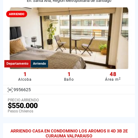
En: Santa Ana, Región Metropolitana de Santiago
ARRIENDO
Departamento
Arriendo
1
1
48
2
Alcoba
Baño
Área m
9956625
PRECIO ARRIENDO
$550.000
Pesos Chilenos
ARRIENDO CASA EN CONDOMINIO LOS AROMOS II 4D 3B 2E
CURAUMA VALPARAISO