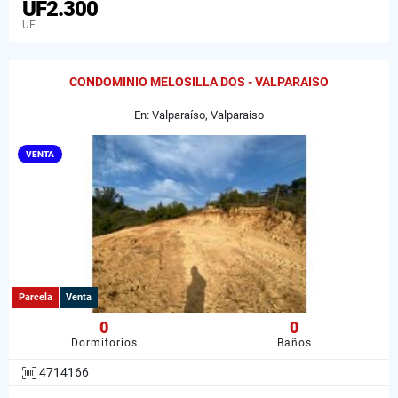
UF2.300
UF
CONDOMINIO MELOSILLA DOS - VALPARAISO
En: Valparaíso, Valparaiso
VENTA
Parcela
Venta
0
0
Dormitorios
Baños
4714166