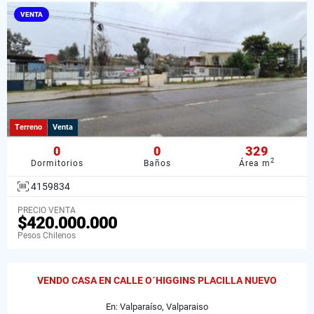
VENTA
Terreno
Venta
0
0
329
2
Dormitorios
Baños
Área m
4159834
PRECIO VENTA
$420.000.000
Pesos Chilenos
VENDO CASA EN CALLE O´HIGGINS PLACILLA NUEVO
En: Valparaíso, Valparaiso