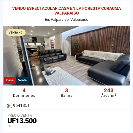
VENDO ESPECTACULAR CASA EN LA FORESTA CURAUMA
VALPARAISO
En: Valparaíso, Valparaiso
VENTA - C
Casa
Venta
4
3
243
2
Dormitorios
Baños
Área m
9641851
PRECIO VENTA
UF13.500
UF