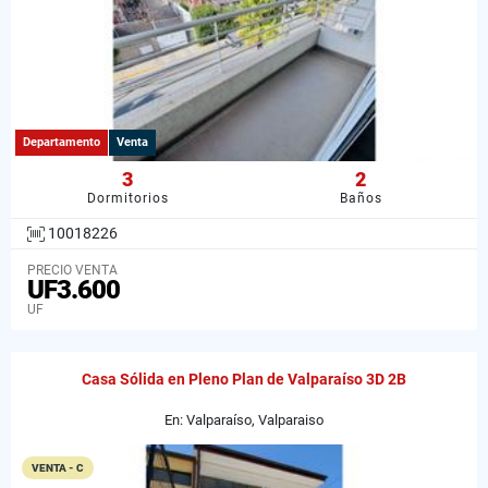
Departamento
Venta
3
2
Dormitorios
Baños
10018226
PRECIO VENTA
UF3.600
UF
Casa Sólida en Pleno Plan de Valparaíso 3D 2B
En: Valparaíso, Valparaiso
VENTA - C