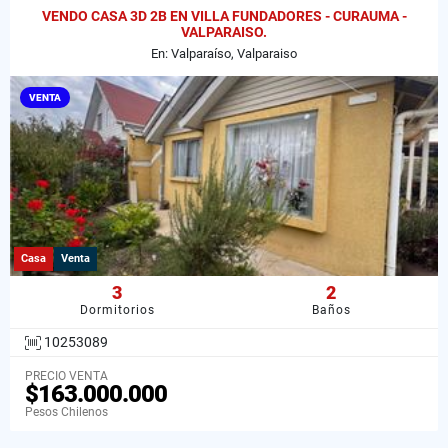
VENDO CASA 3D 2B EN VILLA FUNDADORES - CURAUMA -
VALPARAISO.
En: Valparaíso, Valparaiso
VENTA
Casa
Venta
3
2
Dormitorios
Baños
10253089
PRECIO VENTA
$163.000.000
Pesos Chilenos