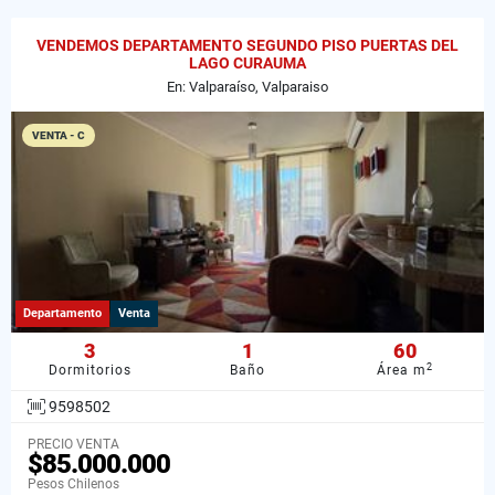
VENDEMOS DEPARTAMENTO SEGUNDO PISO PUERTAS DEL
LAGO CURAUMA
En: Valparaíso, Valparaiso
VENTA - C
Departamento
Venta
3
1
60
2
Dormitorios
Baño
Área m
9598502
PRECIO VENTA
$85.000.000
Pesos Chilenos