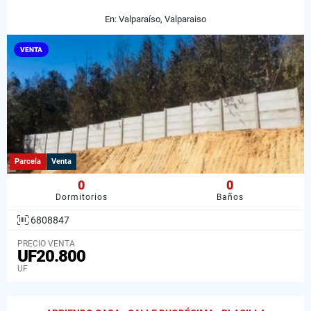
En: Valparaíso, Valparaiso
VENTA
Parcela
Venta
0
0
Dormitorios
Baños
6808847
PRECIO VENTA
UF20.800
UF