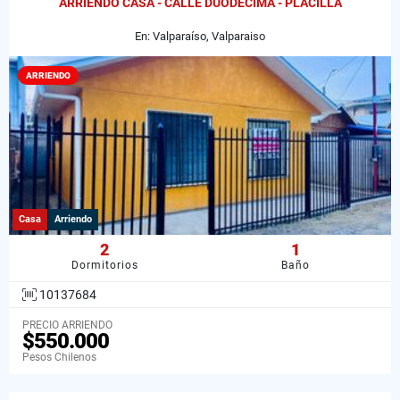
ARRIENDO CASA - CALLE DUODÉCIMA - PLACILLA
En: Valparaíso, Valparaiso
ARRIENDO
Casa
Arriendo
2
1
Dormitorios
Baño
10137684
PRECIO ARRIENDO
$550.000
Pesos Chilenos