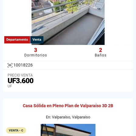
Departamento
Venta
3
2
Dormitorios
Baños
10018226
PRECIO VENTA
UF3.600
UF
Casa Sólida en Pleno Plan de Valparaíso 3D 2B
En: Valparaíso, Valparaiso
VENTA - C