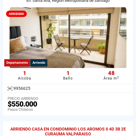
En: Santa Ana, Región Metropolitana de Santiago
ARRIENDO
Departamento
Arriendo
1
1
48
2
Alcoba
Baño
Área m
9956625
PRECIO ARRIENDO
$550.000
Pesos Chilenos
ARRIENDO CASA EN CONDOMINIO LOS AROMOS II 4D 3B 2E
CURAUMA VALPARAISO