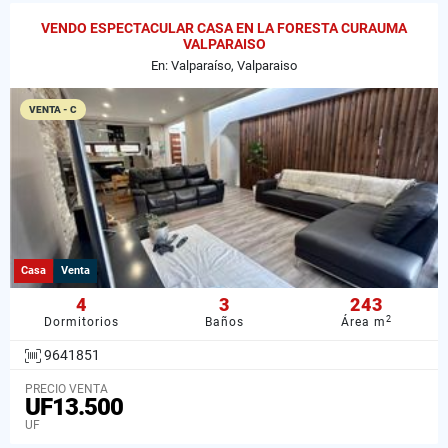
VENDO ESPECTACULAR CASA EN LA FORESTA CURAUMA
VALPARAISO
En: Valparaíso, Valparaiso
VENTA - C
Casa
Venta
4
3
243
2
Dormitorios
Baños
Área m
9641851
PRECIO VENTA
UF13.500
UF