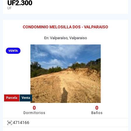
UF2.300
UF
CONDOMINIO MELOSILLA DOS - VALPARAISO
En: Valparaíso, Valparaiso
VENTA
Parcela
Venta
0
0
Dormitorios
Baños
4714166