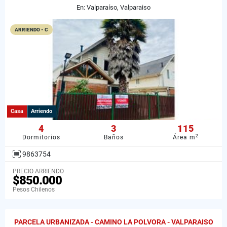
En: Valparaíso, Valparaiso
ARRIENDO - C
Casa
Arriendo
4
3
115
2
Dormitorios
Baños
Área m
9863754
PRECIO ARRIENDO
$850.000
Pesos Chilenos
PARCELA URBANIZADA - CAMINO LA POLVORA - VALPARAISO