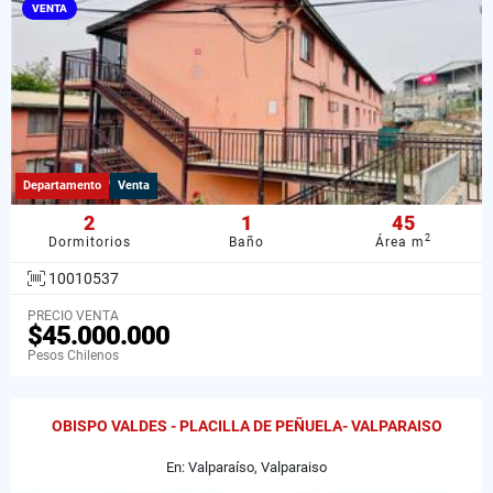
VENTA
Departamento
Venta
2
1
45
2
Dormitorios
Baño
Área m
10010537
PRECIO VENTA
$45.000.000
Pesos Chilenos
OBISPO VALDES - PLACILLA DE PEÑUELA- VALPARAISO
En: Valparaíso, Valparaiso