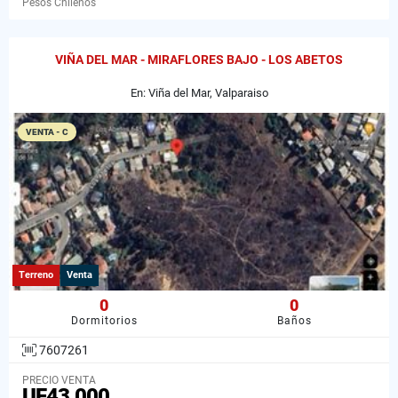
Pesos Chilenos
VIÑA DEL MAR - MIRAFLORES BAJO - LOS ABETOS
En: Viña del Mar, Valparaiso
VENTA - C
Terreno
Venta
0
0
Dormitorios
Baños
7607261
PRECIO VENTA
UF43.000