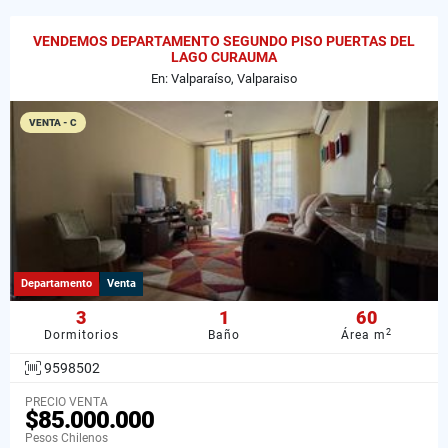
VENDEMOS DEPARTAMENTO SEGUNDO PISO PUERTAS DEL
LAGO CURAUMA
En: Valparaíso, Valparaiso
VENTA - C
Departamento
Venta
3
1
60
2
Dormitorios
Baño
Área m
9598502
PRECIO VENTA
$85.000.000
Pesos Chilenos