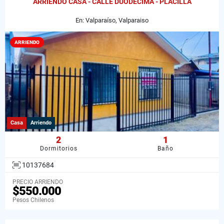
ARRIENDO CASA - CALLE DUODÉCIMA - PLACILLA
En: Valparaíso, Valparaiso
ARRIENDO
Casa
Arriendo
2
1
Dormitorios
Baño
10137684
PRECIO ARRIENDO
$550.000
Pesos Chilenos