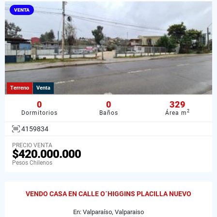
VENTA
Terreno
Venta
0
0
329
2
Dormitorios
Baños
Área m
4159834
PRECIO VENTA
$420.000.000
Pesos Chilenos
VENDO CASA EN CALLE O´HIGGINS PLACILLA NUEVO
En: Valparaíso, Valparaiso