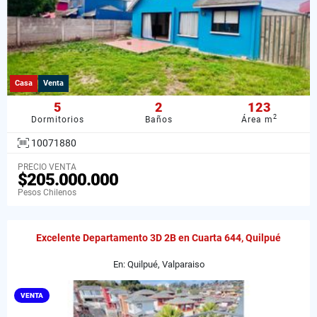
Casa
Venta
5
2
123
2
Dormitorios
Baños
Área m
10071880
PRECIO VENTA
$205.000.000
Pesos Chilenos
Excelente Departamento 3D 2B en Cuarta 644, Quilpué
En: Quilpué, Valparaiso
VENTA