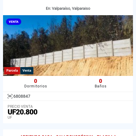
En: Valparaíso, Valparaiso
VENTA
Parcela
Venta
0
0
Dormitorios
Baños
6808847
PRECIO VENTA
UF20.800
UF