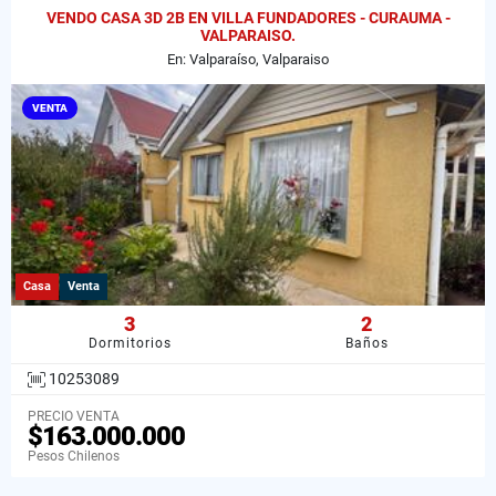
VENDO CASA 3D 2B EN VILLA FUNDADORES - CURAUMA -
VALPARAISO.
En: Valparaíso, Valparaiso
VENTA
Casa
Venta
3
2
Dormitorios
Baños
10253089
PRECIO VENTA
$163.000.000
Pesos Chilenos