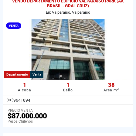
VENDO DEPARTAMENTO EDIFICIO VALPARAISO PARK (AV.
BRASIL - GRAL CRUZ)
En: Valparaíso, Valparaiso
VENTA
Departamento
Venta
1
1
38
2
Alcoba
Baño
Área m
9641894
PRECIO VENTA
$87.000.000
Pesos Chilenos