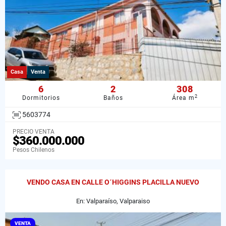
Casa
Venta
6
2
308
2
Dormitorios
Baños
Área m
5603774
PRECIO VENTA
$360.000.000
Pesos Chilenos
VENDO CASA EN CALLE O´HIGGINS PLACILLA NUEVO
En: Valparaíso, Valparaiso
VENTA