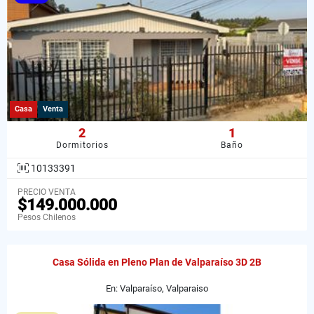
Casa
Venta
2
1
Dormitorios
Baño
10133391
PRECIO VENTA
$149.000.000
Pesos Chilenos
Casa Sólida en Pleno Plan de Valparaíso 3D 2B
En: Valparaíso, Valparaiso