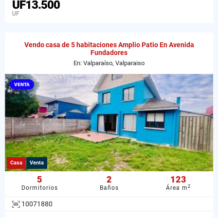
UF13.500
UF
Vendo casa de 5 habitaciones Amplio Patio En Avenida
Fundadores
En: Valparaíso, Valparaiso
VENTA
Casa
Venta
5
2
123
2
Dormitorios
Baños
Área m
10071880