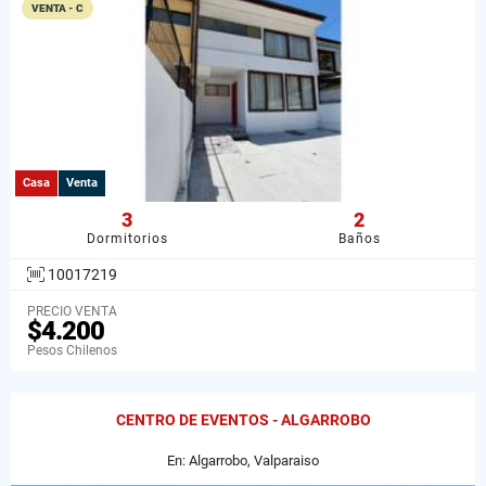
VENTA - C
Casa
Venta
3
2
Dormitorios
Baños
10017219
PRECIO VENTA
$4.200
Pesos Chilenos
CENTRO DE EVENTOS - ALGARROBO
En: Algarrobo, Valparaiso