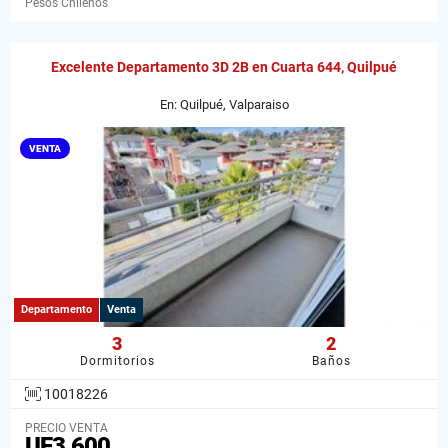
Pesos Chilenos
Excelente Departamento 3D 2B en Cuarta 644, Quilpué
En: Quilpué, Valparaiso
VENTA
Departamento
Venta
3
2
Dormitorios
Baños
10018226
PRECIO VENTA
UF3.600