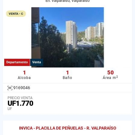
En: Valparaíso, Valparaiso
VENTA - C
Departamento
Venta
1
1
50
2
Alcoba
Baño
Área m
9169046
PRECIO VENTA
UF1.770
UF
INVICA - PLACILLA DE PEÑUELAS - R. VALPARAÍSO