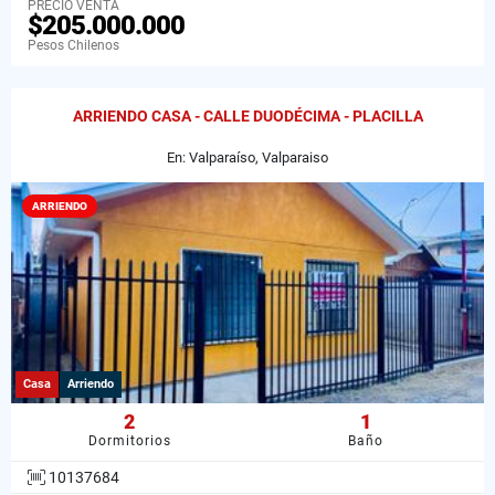
PRECIO VENTA
$205.000.000
Pesos Chilenos
ARRIENDO CASA - CALLE DUODÉCIMA - PLACILLA
En: Valparaíso, Valparaiso
ARRIENDO
Casa
Arriendo
2
1
Dormitorios
Baño
10137684