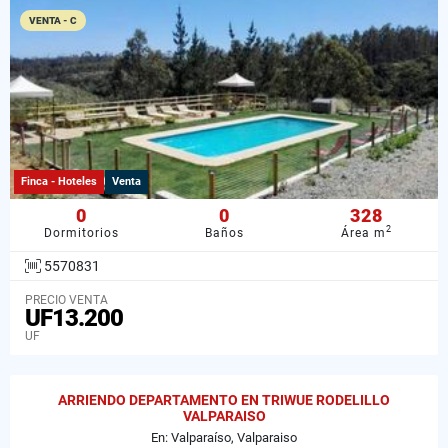
VENTA - C
Finca - Hoteles
Venta
0
0
328
2
Dormitorios
Baños
Área m
5570831
PRECIO VENTA
UF13.200
UF
ARRIENDO DEPARTAMENTO EN TRIWUE RODELILLO
VALPARAISO
En: Valparaíso, Valparaiso