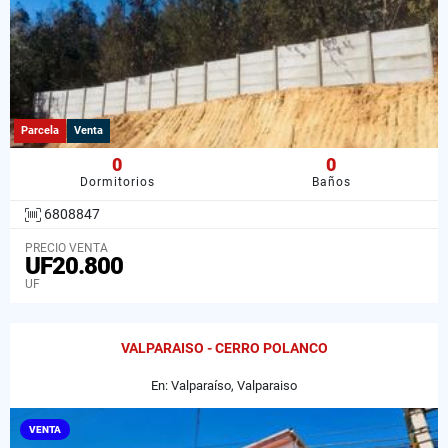
Parcela
Venta
0
0
Dormitorios
Baños
6808847
PRECIO VENTA
UF20.800
UF
VALPARAISO - CERRO POLANCO
En: Valparaíso, Valparaiso
VENTA