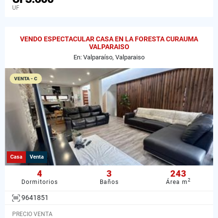
UF
VENDO ESPECTACULAR CASA EN LA FORESTA CURAUMA
VALPARAISO
En: Valparaíso, Valparaiso
VENTA - C
Casa
Venta
4
3
243
2
Dormitorios
Baños
Área m
9641851
PRECIO VENTA