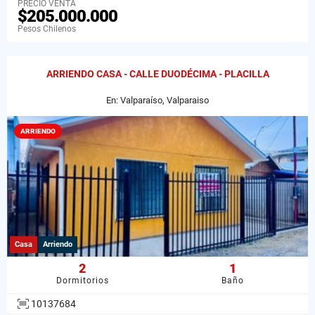
PRECIO VENTA
$205.000.000
Pesos Chilenos
ARRIENDO CASA - CALLE DUODÉCIMA - PLACILLA
En: Valparaíso, Valparaiso
ARRIENDO
Casa
Arriendo
2
1
Dormitorios
Baño
10137684