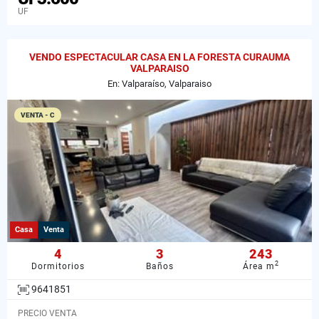
UF
VENDO ESPECTACULAR CASA EN LA FORESTA CURAUMA
VALPARAISO
En: Valparaíso, Valparaiso
VENTA - C
Casa
Venta
4
3
243
2
Dormitorios
Baños
Área m
9641851
PRECIO VENTA