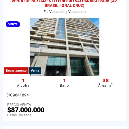
VENDO DEPARTAMENTO EDIFICIO VALPARAISO PARK (AV.
BRASIL - GRAL CRUZ)
En: Valparaíso, Valparaiso
VENTA
Departamento
Venta
1
1
38
2
Alcoba
Baño
Área m
9641894
PRECIO VENTA
$87.000.000
Pesos Chilenos