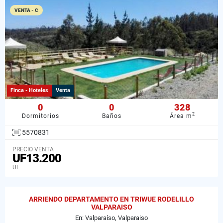
VENTA - C
Finca - Hoteles
Venta
0
0
328
2
Dormitorios
Baños
Área m
5570831
PRECIO VENTA
UF13.200
UF
ARRIENDO DEPARTAMENTO EN TRIWUE RODELILLO
VALPARAISO
En: Valparaíso, Valparaiso