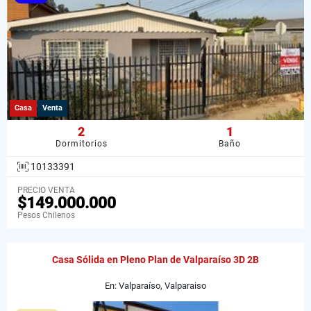
Casa
Venta
2
1
Dormitorios
Baño
10133391
PRECIO VENTA
$149.000.000
Pesos Chilenos
Casa Sólida en Pleno Plan de Valparaíso 3D 2B
En: Valparaíso, Valparaiso