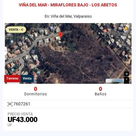
VIÑA DEL MAR - MIRAFLORES BAJO - LOS ABETOS
En: Viña del Mar, Valparaiso
VENTA - C
Terreno
Venta
0
0
Dormitorios
Baños
7607261
PRECIO VENTA
UF43.000
UF