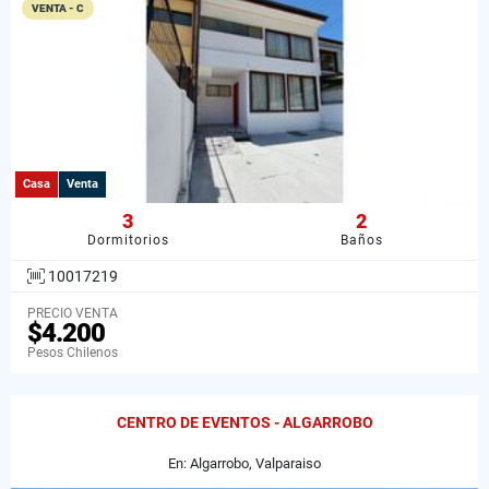
VENTA - C
Casa
Venta
3
2
Dormitorios
Baños
10017219
PRECIO VENTA
$4.200
Pesos Chilenos
CENTRO DE EVENTOS - ALGARROBO
En: Algarrobo, Valparaiso