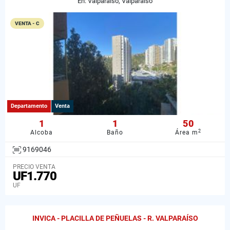
En: Valparaíso, Valparaiso
VENTA - C
Departamento
Venta
1
1
50
2
Alcoba
Baño
Área m
9169046
PRECIO VENTA
UF1.770
UF
INVICA - PLACILLA DE PEÑUELAS - R. VALPARAÍSO