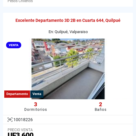
Pesos Chilenos
Excelente Departamento 3D 2B en Cuarta 644, Quilpué
En: Quilpué, Valparaiso
VENTA
Departamento
Venta
3
2
Dormitorios
Baños
10018226
PRECIO VENTA
UF3.600