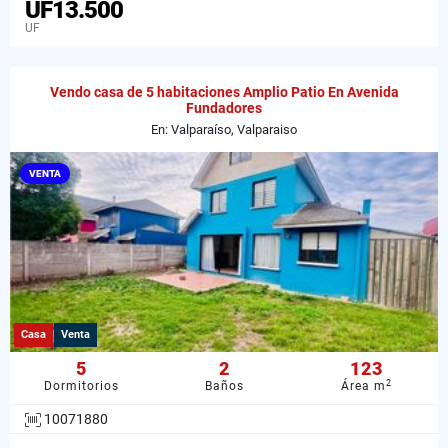
UF13.500
UF
Vendo casa de 5 habitaciones Amplio Patio En Avenida
Fundadores
En: Valparaíso, Valparaiso
VENTA
Casa
Venta
5
2
123
2
Dormitorios
Baños
Área m
10071880