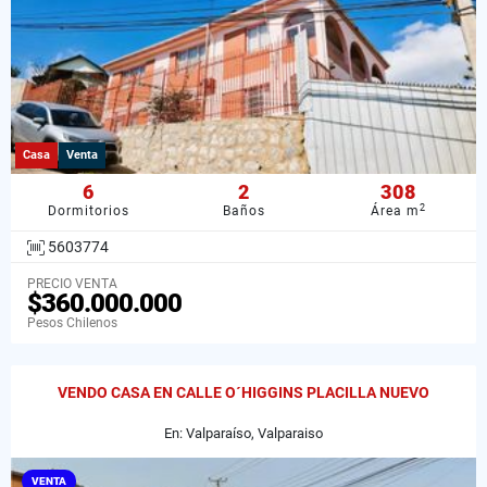
Casa
Venta
6
2
308
2
Dormitorios
Baños
Área m
5603774
PRECIO VENTA
$360.000.000
Pesos Chilenos
VENDO CASA EN CALLE O´HIGGINS PLACILLA NUEVO
En: Valparaíso, Valparaiso
VENTA