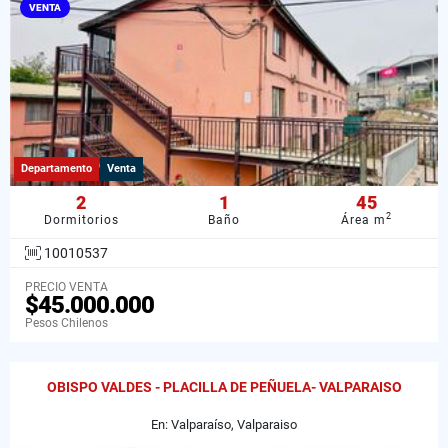
VENTA
Departamento
Venta
2
1
45
2
Dormitorios
Baño
Área m
10010537
PRECIO VENTA
$45.000.000
Pesos Chilenos
OBISPO VALDES - PLACILLA DE PEÑUELA- VALPARAISO
En: Valparaíso, Valparaiso