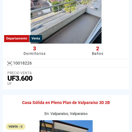
Departamento
Venta
3
2
Dormitorios
Baños
10018226
PRECIO VENTA
UF3.600
UF
Casa Sólida en Pleno Plan de Valparaíso 3D 2B
En: Valparaíso, Valparaiso
VENTA - C