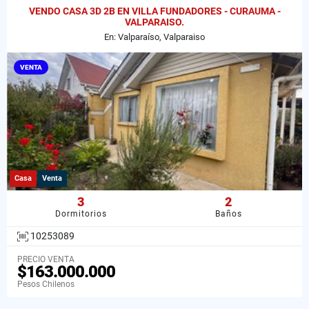
VENDO CASA 3D 2B EN VILLA FUNDADORES - CURAUMA -
VALPARAISO.
En: Valparaíso, Valparaiso
VENTA
Casa
Venta
3
2
Dormitorios
Baños
10253089
PRECIO VENTA
$163.000.000
Pesos Chilenos