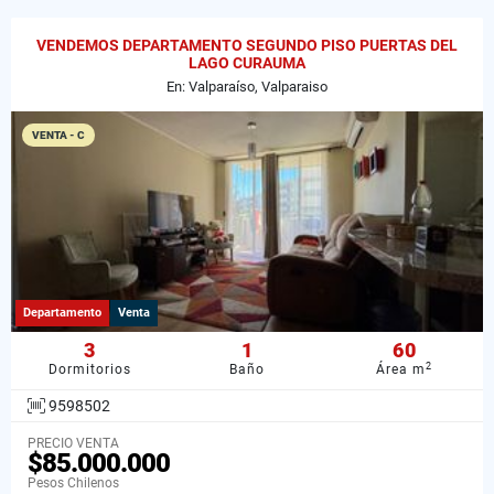
VENDEMOS DEPARTAMENTO SEGUNDO PISO PUERTAS DEL
LAGO CURAUMA
En: Valparaíso, Valparaiso
VENTA - C
Departamento
Venta
3
1
60
2
Dormitorios
Baño
Área m
9598502
PRECIO VENTA
$85.000.000
Pesos Chilenos