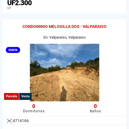
UF2.300
UF
CONDOMINIO MELOSILLA DOS - VALPARAISO
En: Valparaíso, Valparaiso
VENTA
Parcela
Venta
0
0
Dormitorios
Baños
4714166