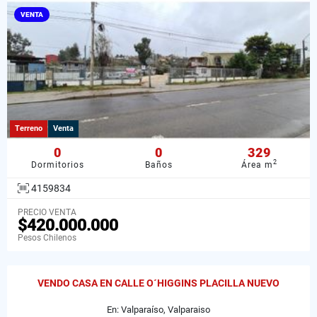
VENTA
Terreno
Venta
0
0
329
2
Dormitorios
Baños
Área m
4159834
PRECIO VENTA
$420.000.000
Pesos Chilenos
VENDO CASA EN CALLE O´HIGGINS PLACILLA NUEVO
En: Valparaíso, Valparaiso