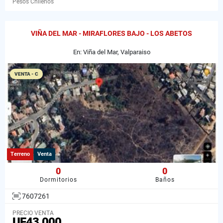
Pesos Chilenos
VIÑA DEL MAR - MIRAFLORES BAJO - LOS ABETOS
En: Viña del Mar, Valparaiso
VENTA - C
Terreno
Venta
0
0
Dormitorios
Baños
7607261
PRECIO VENTA
UF43.000