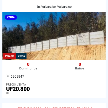
En: Valparaíso, Valparaiso
VENTA
Parcela
Venta
0
0
Dormitorios
Baños
6808847
PRECIO VENTA
UF20.800
UF