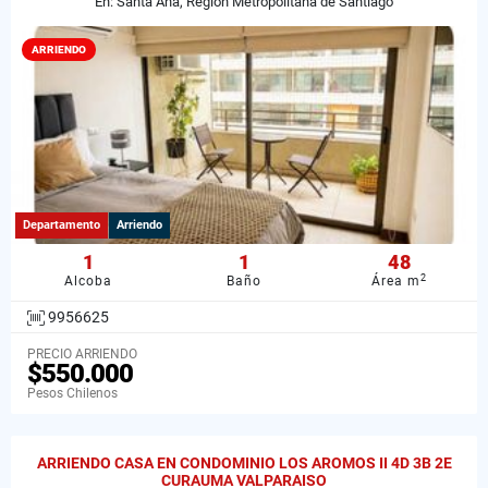
En: Santa Ana, Región Metropolitana de Santiago
ARRIENDO
Departamento
Arriendo
1
1
48
2
Alcoba
Baño
Área m
9956625
PRECIO ARRIENDO
$550.000
Pesos Chilenos
ARRIENDO CASA EN CONDOMINIO LOS AROMOS II 4D 3B 2E
CURAUMA VALPARAISO