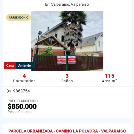
En: Valparaíso, Valparaiso
ARRIENDO - C
Casa
Arriendo
4
3
115
2
Dormitorios
Baños
Área m
9863754
PRECIO ARRIENDO
$850.000
Pesos Chilenos
PARCELA URBANIZADA - CAMINO LA POLVORA - VALPARAISO