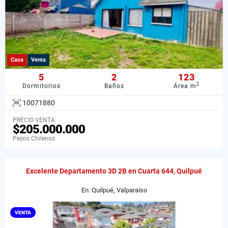
Casa
Venta
5
2
123
2
Dormitorios
Baños
Área m
10071880
PRECIO VENTA
$205.000.000
Pesos Chilenos
Excelente Departamento 3D 2B en Cuarta 644, Quilpué
En: Quilpué, Valparaiso
VENTA