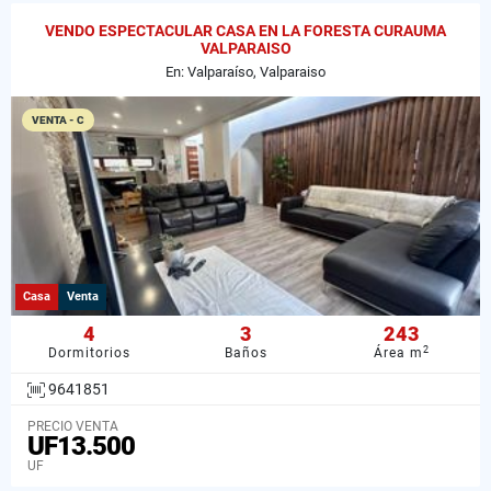
VENDO ESPECTACULAR CASA EN LA FORESTA CURAUMA
VALPARAISO
En: Valparaíso, Valparaiso
VENTA - C
Casa
Venta
4
3
243
2
Dormitorios
Baños
Área m
9641851
PRECIO VENTA
UF13.500
UF