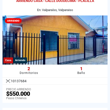
ARRIENDO CASA - CALLE DUODÉCIMA - PLACILLA
En: Valparaíso, Valparaiso
ARRIENDO
Casa
Arriendo
2
1
Dormitorios
Baño
10137684
PRECIO ARRIENDO
$550.000
Pesos Chilenos