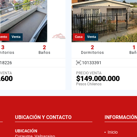
ento
Venta
Casa
Venta
3
2
2
1
itorios
Baños
Dormitorios
Bañ
18226
10133391
 VENTA
PRECIO VENTA
.600
$149.000.000
Pesos Chilenos
UBICACIÓN Y CONTACTO
INFORMACIÓ
UBICACIÓN
Inicio
Curauma, Valparaiso