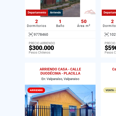
Departamento
Arriendo
Departam
2
1
50
2
2
Dormitorios
Baño
Área m
Dormito
9778460
102
PRECIO ARRIENDO
PRECIO
$300.000
$59
Pesos Chilenos
Pesos C
ARRIENDO CASA - CALLE
Ca
DUODÉCIMA - PLACILLA
En: Valparaíso, Valparaiso
ARRIENDO
VENTA -