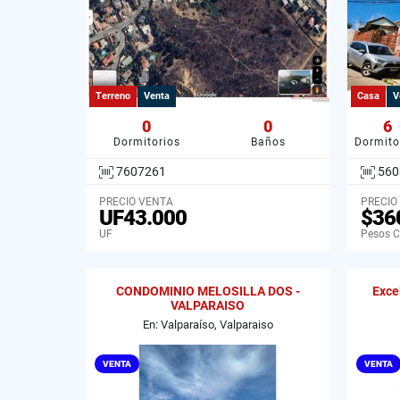
Terreno
Venta
Casa
V
0
0
6
Dormitorios
Baños
Dormito
7607261
560
PRECIO VENTA
PRECIO
UF43.000
$36
UF
Pesos C
CONDOMINIO MELOSILLA DOS -
Exce
VALPARAISO
En: Valparaíso, Valparaiso
VENTA
VENTA