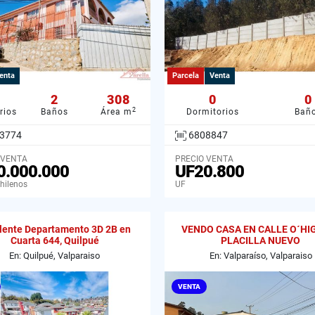
enta
Parcela
Venta
2
308
0
0
2
rios
Baños
Área m
Dormitorios
Bañ
3774
6808847
 VENTA
PRECIO VENTA
0.000.000
UF20.800
hilenos
UF
lente Departamento 3D 2B en
VENDO CASA EN CALLE O´HI
Cuarta 644, Quilpué
PLACILLA NUEVO
En: Quilpué, Valparaiso
En: Valparaíso, Valparaiso
VENTA