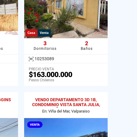
Casa
Venta
3
2
os
Dormitorios
Baños
10253089
PRECIO VENTA
$163.000.000
Pesos Chilenos
GGINS
VENDO DEPARTAMENTO 3D 1B,
CONDOMINIO VISTA SANTA JULIA,
VIÑA DEL MAR
En: Viña del Mar, Valparaiso
VENTA