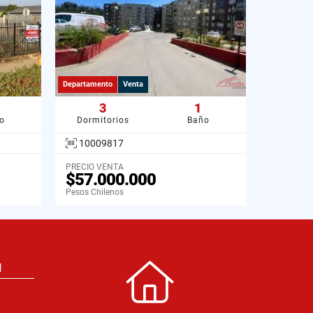
Departamento
Venta
3
1
o
Dormitorios
Baño
10009817
PRECIO VENTA
$57.000.000
Pesos Chilenos
N