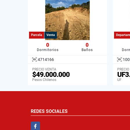
Parcela
Venta
Departam
0
0
Dormitorios
Baños
Dorm
4714166
100
PRECIO VENTA
PRECIO
$49.000.000
UF3
Pesos Chilenos
UF
REDES SOCIALES
Facebook