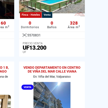
Finca - Hoteles
Venta
60
0
0
328
2
2
rea m
Dormitorios
Baños
Área m
5570831
PRECIO VENTA
UF13.200
UF
 1 B,
VENDO DEPARTAMENTO EN CENTRO
IAGO
DE VIÑA DEL MAR CALLE VIANA
ana de
En: Viña del Mar, Valparaiso
VENTA