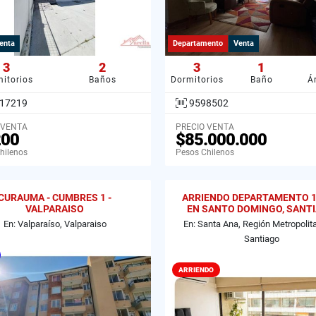
enta
Departamento
Venta
3
2
3
1
itorios
Baños
Dormitorios
Baño
Á
17219
9598502
 VENTA
PRECIO VENTA
200
$85.000.000
hilenos
Pesos Chilenos
CURAUMA - CUMBRES 1 -
ARRIENDO DEPARTAMENTO 1D
VALPARAISO
EN SANTO DOMINGO, SANT
En: Valparaíso, Valparaiso
En: Santa Ana, Región Metropolit
Santiago
ARRIENDO