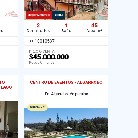
Departamento
Venta
2
1
45
2
os
Dormitorios
Baño
Área m
10010537
PRECIO VENTA
$45.000.000
Pesos Chilenos
TO
CENTRO DE EVENTOS - ALGARROBO
 LAGO
En: Algarrobo, Valparaiso
VENTA - C