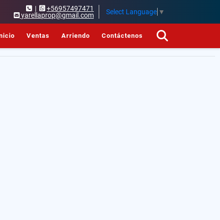
|
+56957497471
Select Language
▼
yarellaprop@gmail.com
nicio
Ventas
Arriendo
Contáctenos