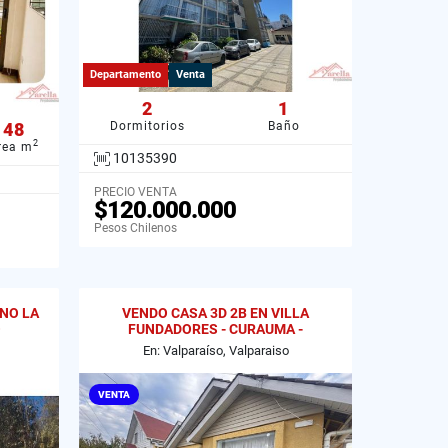
Departamento
Venta
2
1
48
Dormitorios
Baño
2
rea m
10135390
PRECIO VENTA
$120.000.000
Pesos Chilenos
INO LA
VENDO CASA 3D 2B EN VILLA
O
FUNDADORES - CURAUMA -
VALPARAISO.
En: Valparaíso, Valparaiso
VENTA