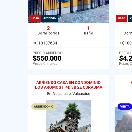
Casa
Arriendo
Casa
V
2
1
Dormitorios
Baño
Dorm
10137684
100
PRECIO ARRIENDO
PRECIO
$550.000
$4.
Pesos Chilenos
Pesos C
ARRIENDO CASA EN CONDOMINIO
LOS AROMOS II 4D 3B 2E CURAUMA
VALPARAISO
En: Valparaíso, Valparaiso
ARRIENDO - C
VENTA