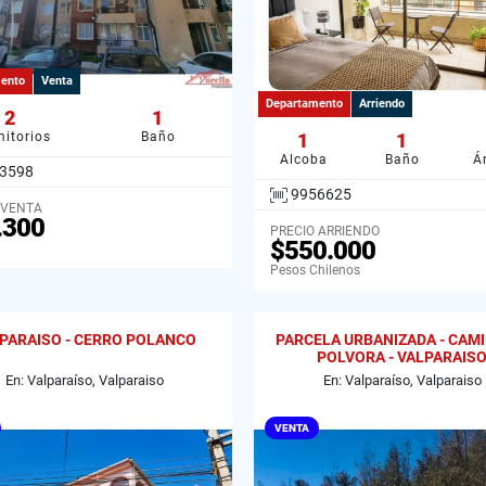
ento
Venta
Departamento
Arriendo
2
1
itorios
Baño
1
1
Alcoba
Baño
Á
3598
9956625
 VENTA
.300
PRECIO ARRIENDO
$550.000
Pesos Chilenos
PARAISO - CERRO POLANCO
PARCELA URBANIZADA - CAM
POLVORA - VALPARAIS
En: Valparaíso, Valparaiso
En: Valparaíso, Valparaiso
VENTA