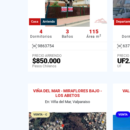
Casa
Arriendo
Departam
4
3
115
2
Dormitorios
Baños
Área m
Dorm
9863754
637
PRECIO ARRIENDO
PRECIO
$850.000
UF2
Pesos Chilenos
UF
VIÑA DEL MAR - MIRAFLORES BAJO -
VAL
LOS ABETOS
En: Viña del Mar, Valparaiso
VENTA - C
VENTA