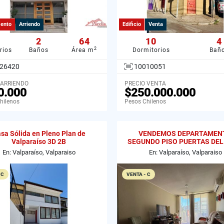
ento
Arriendo
Edificio
Venta
2
64
10
4
2
rios
Baños
Área m
Dormitorios
Bañ
26420
10010051
 ARRIENDO
PRECIO VENTA
0.000
$250.000.000
hilenos
Pesos Chilenos
sa Sólida en Pleno Plan de
VENDEMOS DEPARTAMEN
Valparaíso 3D 2B
SEGUNDO PISO PUERTAS DEL
CURAUMA
En: Valparaíso, Valparaiso
En: Valparaíso, Valparaiso
 C
VENTA - C