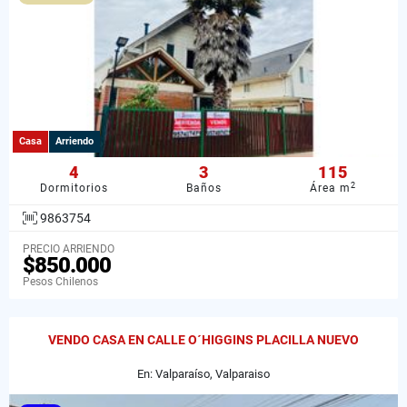
Casa
Arriendo
4
3
115
2
Dormitorios
Baños
Área m
9863754
PRECIO ARRIENDO
$850.000
Pesos Chilenos
VENDO CASA EN CALLE O´HIGGINS PLACILLA NUEVO
En: Valparaíso, Valparaiso