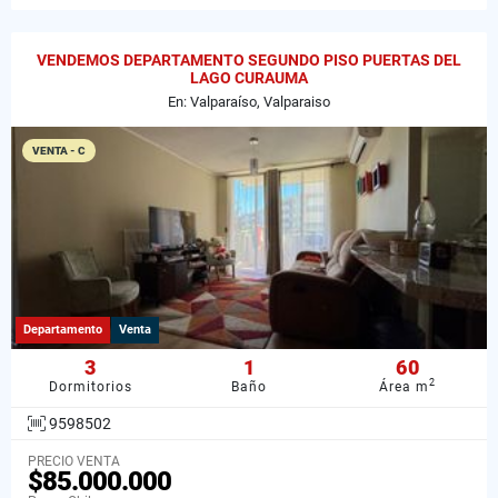
VENDEMOS DEPARTAMENTO SEGUNDO PISO PUERTAS DEL
LAGO CURAUMA
En: Valparaíso, Valparaiso
VENTA - C
Departamento
Venta
3
1
60
2
Dormitorios
Baño
Área m
9598502
PRECIO VENTA
$85.000.000