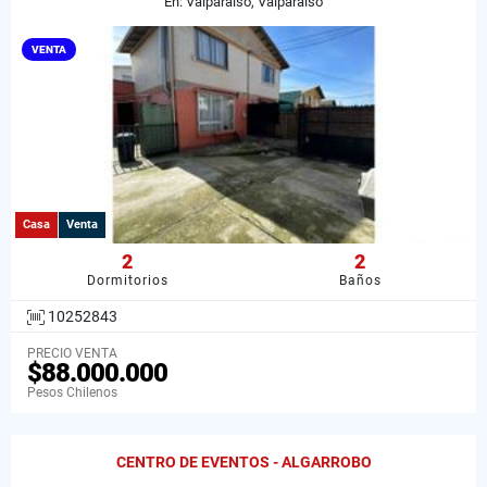
En: Valparaíso, Valparaiso
VENTA
Casa
Venta
2
2
Dormitorios
Baños
10252843
PRECIO VENTA
$88.000.000
Pesos Chilenos
CENTRO DE EVENTOS - ALGARROBO