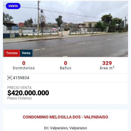
VENTA
Terreno
Venta
0
0
329
2
Dormitorios
Baños
Área m
4159834
PRECIO VENTA
$420.000.000
Pesos Chilenos
CONDOMINIO MELOSILLA DOS - VALPARAISO
En: Valparaíso, Valparaiso