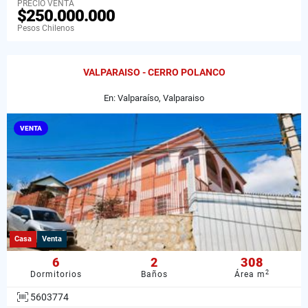
PRECIO VENTA
$250.000.000
Pesos Chilenos
VALPARAISO - CERRO POLANCO
En: Valparaíso, Valparaiso
VENTA
Casa
Venta
6
2
308
2
Dormitorios
Baños
Área m
5603774