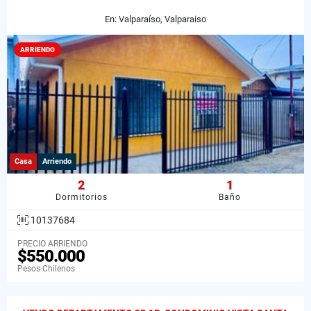
En: Valparaíso, Valparaiso
ARRIENDO
Casa
Arriendo
2
1
Dormitorios
Baño
10137684
PRECIO ARRIENDO
$550.000
Pesos Chilenos