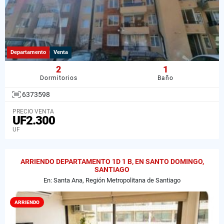
Departamento
Venta
2
1
Dormitorios
Baño
6373598
PRECIO VENTA
UF2.300
UF
ARRIENDO DEPARTAMENTO 1D 1 B, EN SANTO DOMINGO,
SANTIAGO
En: Santa Ana, Región Metropolitana de Santiago
ARRIENDO