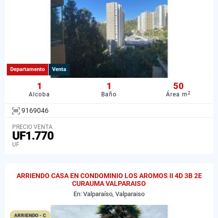
Departamento
Venta
1
1
50
2
Alcoba
Baño
Área m
9169046
PRECIO VENTA
UF1.770
UF
ARRIENDO CASA EN CONDOMINIO LOS AROMOS II 4D 3B 2E
CURAUMA VALPARAISO
En: Valparaíso, Valparaiso
ARRIENDO - C