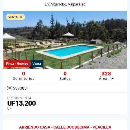
En: Algarrobo, Valparaiso
VENTA - C
Finca - Hoteles
Venta
0
0
328
2
Dormitorios
Baños
Área m
5570831
PRECIO VENTA
UF13.200
UF
ARRIENDO CASA - CALLE DUODÉCIMA - PLACILLA