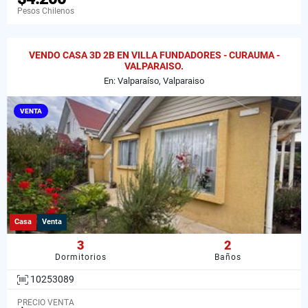
Pesos Chilenos
VENDO CASA 3D 2B EN VILLA FUNDADORES - CURAUMA -
VALPARAISO.
En: Valparaíso, Valparaiso
VENTA
Casa
Venta
3
2
Dormitorios
Baños
10253089
PRECIO VENTA