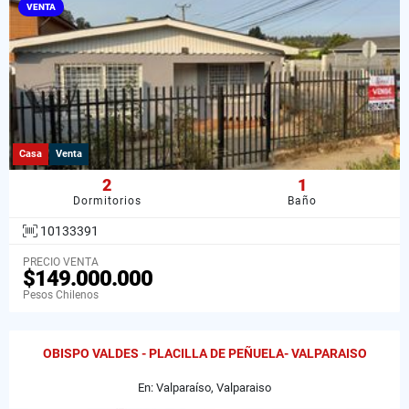
VENTA
Casa
Venta
2
1
Dormitorios
Baño
10133391
PRECIO VENTA
$149.000.000
Pesos Chilenos
OBISPO VALDES - PLACILLA DE PEÑUELA- VALPARAISO
En: Valparaíso, Valparaiso