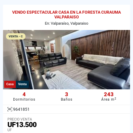
VENDO ESPECTACULAR CASA EN LA FORESTA CURAUMA
VALPARAISO
En: Valparaíso, Valparaiso
VENTA - C
Casa
Venta
4
3
243
2
Dormitorios
Baños
Área m
9641851
PRECIO VENTA
UF13.500
UF