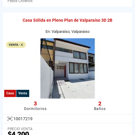
Pesos Chilenos
Casa Sólida en Pleno Plan de Valparaíso 3D 2B
En: Valparaíso, Valparaiso
VENTA - C
Casa
Venta
3
2
Dormitorios
Baños
10017219
PRECIO VENTA
$4.200