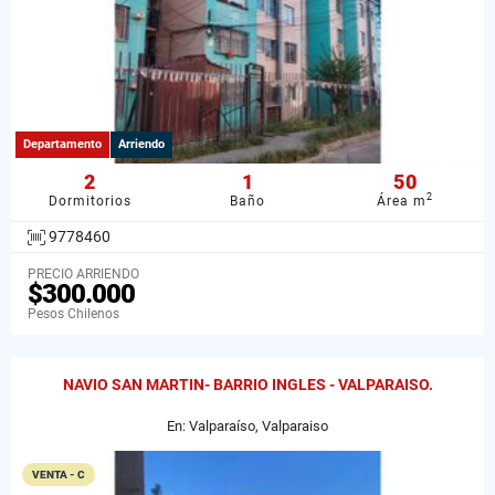
Departamento
Arriendo
2
1
50
2
Dormitorios
Baño
Área m
9778460
PRECIO ARRIENDO
$300.000
Pesos Chilenos
NAVIO SAN MARTIN- BARRIO INGLES - VALPARAISO.
En: Valparaíso, Valparaiso
VENTA - C