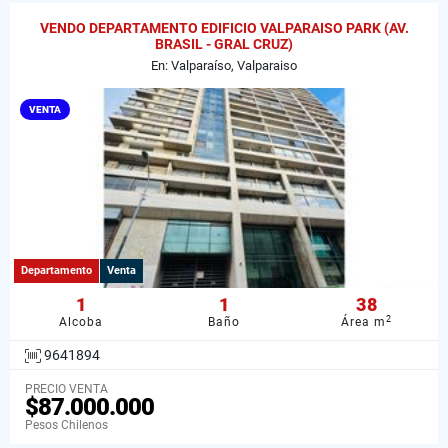
VENDO DEPARTAMENTO EDIFICIO VALPARAISO PARK (AV.
BRASIL - GRAL CRUZ)
En: Valparaíso, Valparaiso
VENTA
Departamento
Venta
1
1
38
2
Alcoba
Baño
Área m
9641894
PRECIO VENTA
$87.000.000
Pesos Chilenos