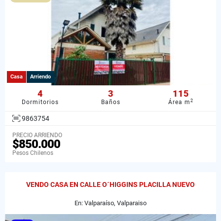
Casa
Arriendo
4
3
115
2
Dormitorios
Baños
Área m
9863754
PRECIO ARRIENDO
$850.000
Pesos Chilenos
VENDO CASA EN CALLE O´HIGGINS PLACILLA NUEVO
En: Valparaíso, Valparaiso