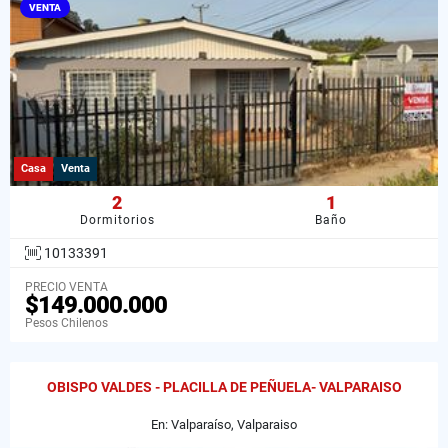
VENTA
Casa
Venta
2
1
Dormitorios
Baño
10133391
PRECIO VENTA
$149.000.000
Pesos Chilenos
OBISPO VALDES - PLACILLA DE PEÑUELA- VALPARAISO
En: Valparaíso, Valparaiso