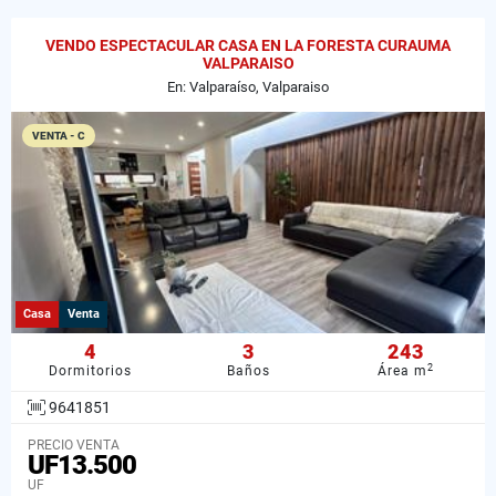
VENDO ESPECTACULAR CASA EN LA FORESTA CURAUMA
VALPARAISO
En: Valparaíso, Valparaiso
VENTA - C
Casa
Venta
4
3
243
2
Dormitorios
Baños
Área m
9641851
PRECIO VENTA
UF13.500
UF