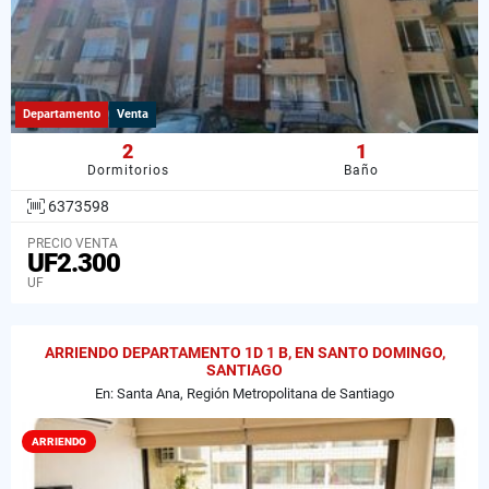
Departamento
Venta
2
1
Dormitorios
Baño
6373598
PRECIO VENTA
UF2.300
UF
ARRIENDO DEPARTAMENTO 1D 1 B, EN SANTO DOMINGO,
SANTIAGO
En: Santa Ana, Región Metropolitana de Santiago
ARRIENDO