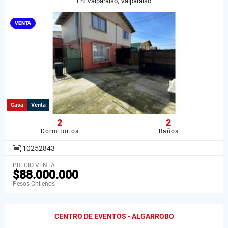
En: Valparaíso, Valparaiso
VENTA
Casa
Venta
2
2
Dormitorios
Baños
10252843
PRECIO VENTA
$88.000.000
Pesos Chilenos
CENTRO DE EVENTOS - ALGARROBO