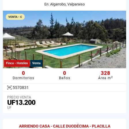
En: Algarrobo, Valparaiso
VENTA - C
Finca - Hoteles
Venta
0
0
328
2
Dormitorios
Baños
Área m
5570831
PRECIO VENTA
UF13.200
UF
ARRIENDO CASA - CALLE DUODÉCIMA - PLACILLA