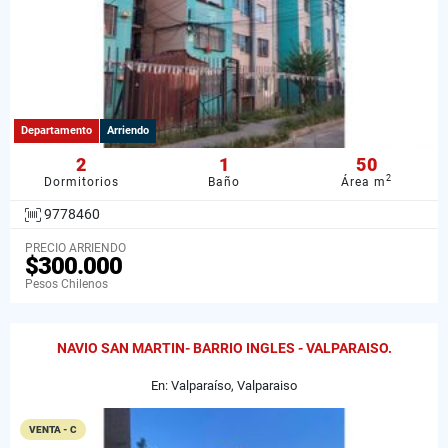
Departamento
Arriendo
2
1
50
2
Dormitorios
Baño
Área m
9778460
PRECIO ARRIENDO
$300.000
Pesos Chilenos
NAVIO SAN MARTIN- BARRIO INGLES - VALPARAISO.
En: Valparaíso, Valparaiso
VENTA - C