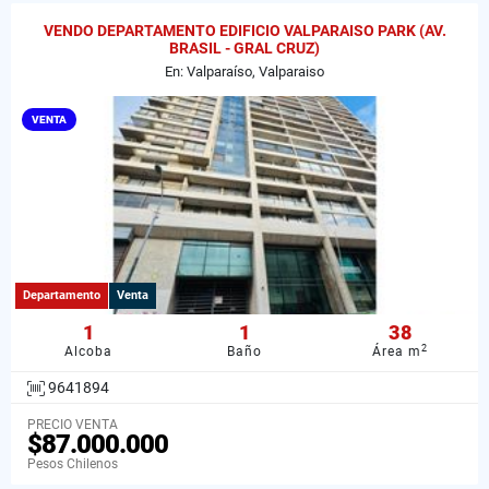
VENDO DEPARTAMENTO EDIFICIO VALPARAISO PARK (AV.
BRASIL - GRAL CRUZ)
En: Valparaíso, Valparaiso
VENTA
Departamento
Venta
1
1
38
2
Alcoba
Baño
Área m
9641894
PRECIO VENTA
$87.000.000
Pesos Chilenos