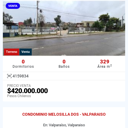
VENTA
Terreno
Venta
0
0
329
2
Dormitorios
Baños
Área m
4159834
PRECIO VENTA
$420.000.000
Pesos Chilenos
CONDOMINIO MELOSILLA DOS - VALPARAISO
En: Valparaíso, Valparaiso