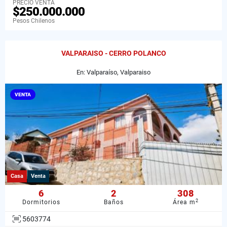
PRECIO VENTA
$250.000.000
Pesos Chilenos
VALPARAISO - CERRO POLANCO
En: Valparaíso, Valparaiso
VENTA
Casa
Venta
6
2
308
2
Dormitorios
Baños
Área m
5603774