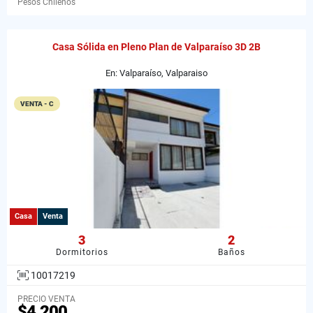
Pesos Chilenos
Casa Sólida en Pleno Plan de Valparaíso 3D 2B
En: Valparaíso, Valparaiso
VENTA - C
Casa
Venta
3
2
Dormitorios
Baños
10017219
PRECIO VENTA
$4.200