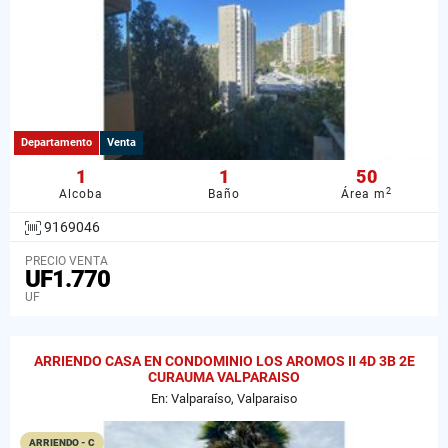
Departamento
Venta
1
1
50
2
Alcoba
Baño
Área m
9169046
PRECIO VENTA
UF1.770
UF
ARRIENDO CASA EN CONDOMINIO LOS AROMOS II 4D 3B 2E
CURAUMA VALPARAISO
En: Valparaíso, Valparaiso
ARRIENDO - C