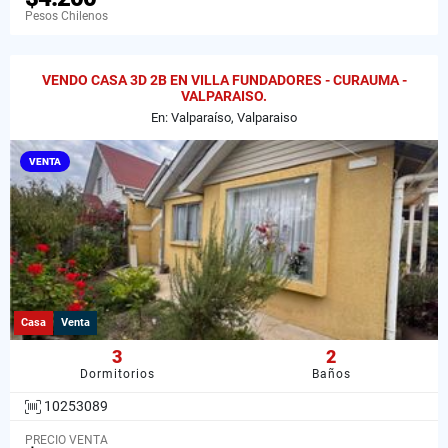
Pesos Chilenos
VENDO CASA 3D 2B EN VILLA FUNDADORES - CURAUMA -
VALPARAISO.
En: Valparaíso, Valparaiso
VENTA
Casa
Venta
3
2
Dormitorios
Baños
10253089
PRECIO VENTA