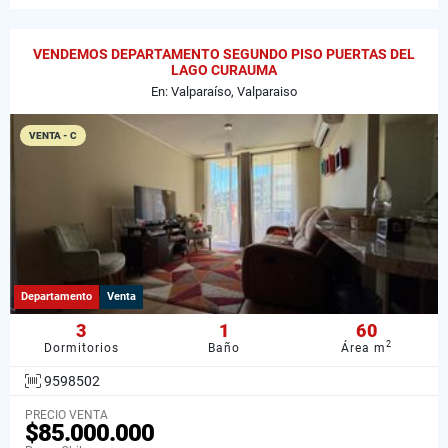
VENDEMOS DEPARTAMENTO SEGUNDO PISO PUERTAS DEL
LAGO CURAUMA
En: Valparaíso, Valparaiso
VENTA - C
Departamento
Venta
3
1
60
2
Dormitorios
Baño
Área m
9598502
PRECIO VENTA
$85.000.000