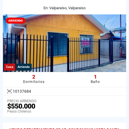
En: Valparaíso, Valparaiso
ARRIENDO
Casa
Arriendo
2
1
Dormitorios
Baño
10137684
PRECIO ARRIENDO
$550.000
Pesos Chilenos