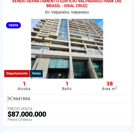
VENDO DEPARTAMENTO EDIFICIO VALPARAISO PARK (AV.
BRASIL - GRAL CRUZ)
En: Valparaíso, Valparaiso
VENTA
Departamento
Venta
1
1
38
2
Alcoba
Baño
Área m
9641894
PRECIO VENTA
$87.000.000
Pesos Chilenos