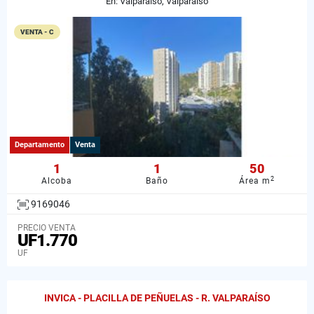
En: Valparaíso, Valparaiso
VENTA - C
Departamento
Venta
1
1
50
2
Alcoba
Baño
Área m
9169046
PRECIO VENTA
UF1.770
UF
INVICA - PLACILLA DE PEÑUELAS - R. VALPARAÍSO