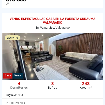
UF
VENDO ESPECTACULAR CASA EN LA FORESTA CURAUMA
VALPARAISO
En: Valparaíso, Valparaiso
VENTA - C
Casa
Venta
4
3
243
2
Dormitorios
Baños
Área m
9641851
PRECIO VENTA