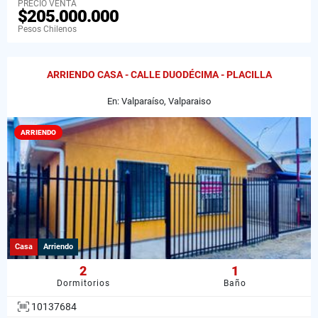
PRECIO VENTA
$205.000.000
Pesos Chilenos
ARRIENDO CASA - CALLE DUODÉCIMA - PLACILLA
En: Valparaíso, Valparaiso
ARRIENDO
Casa
Arriendo
2
1
Dormitorios
Baño
10137684