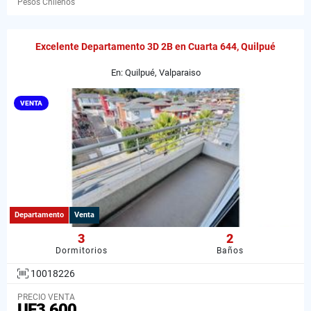
Pesos Chilenos
Excelente Departamento 3D 2B en Cuarta 644, Quilpué
En: Quilpué, Valparaiso
VENTA
Departamento
Venta
3
2
Dormitorios
Baños
10018226
PRECIO VENTA
UF3.600