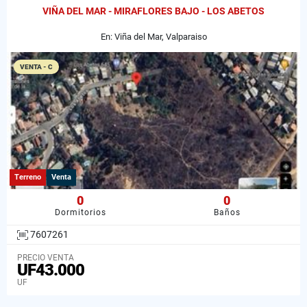
VIÑA DEL MAR - MIRAFLORES BAJO - LOS ABETOS
En: Viña del Mar, Valparaiso
VENTA - C
Terreno
Venta
0
0
Dormitorios
Baños
7607261
PRECIO VENTA
UF43.000
UF