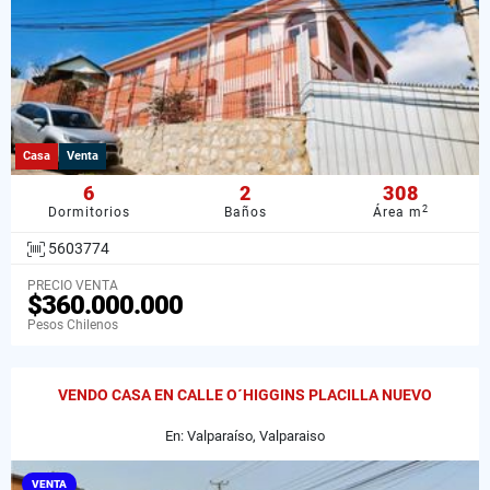
Casa
Venta
6
2
308
2
Dormitorios
Baños
Área m
5603774
PRECIO VENTA
$360.000.000
Pesos Chilenos
VENDO CASA EN CALLE O´HIGGINS PLACILLA NUEVO
En: Valparaíso, Valparaiso
VENTA