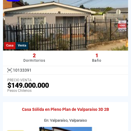
Casa
Venta
2
1
Dormitorios
Baño
10133391
PRECIO VENTA
$149.000.000
Pesos Chilenos
Casa Sólida en Pleno Plan de Valparaíso 3D 2B
En: Valparaíso, Valparaiso