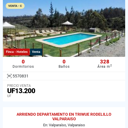
VENTA - C
Finca - Hoteles
Venta
0
0
328
2
Dormitorios
Baños
Área m
5570831
PRECIO VENTA
UF13.200
UF
ARRIENDO DEPARTAMENTO EN TRIWUE RODELILLO
VALPARAISO
En: Valparaíso, Valparaiso