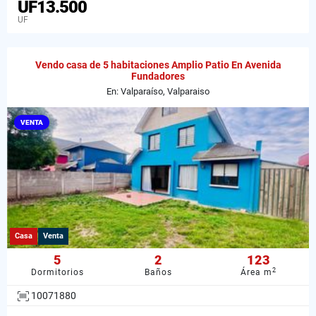
UF13.500
UF
Vendo casa de 5 habitaciones Amplio Patio En Avenida
Fundadores
En: Valparaíso, Valparaiso
VENTA
Casa
Venta
5
2
123
2
Dormitorios
Baños
Área m
10071880