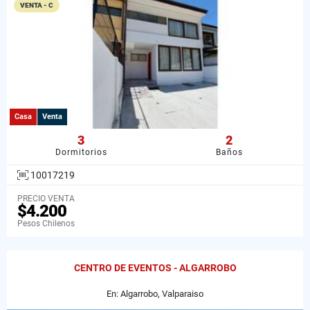
VENTA - C
Casa
Venta
3
2
Dormitorios
Baños
10017219
PRECIO VENTA
$4.200
Pesos Chilenos
CENTRO DE EVENTOS - ALGARROBO
En: Algarrobo, Valparaiso