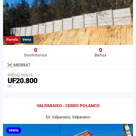
Parcela
Venta
0
0
Dormitorios
Baños
6808847
PRECIO VENTA
UF20.800
UF
VALPARAISO - CERRO POLANCO
En: Valparaíso, Valparaiso
VENTA