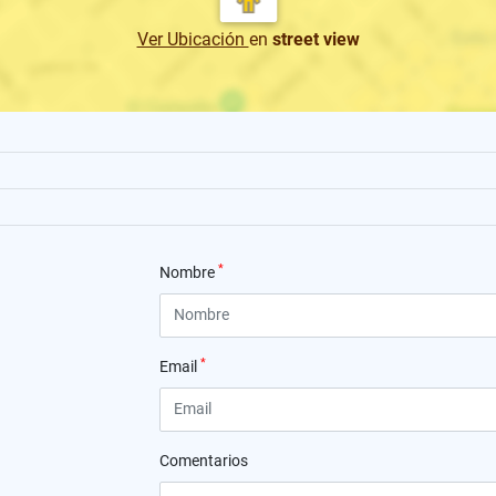
Ver Ubicación
en
street view
*
Nombre
*
Email
Comentarios