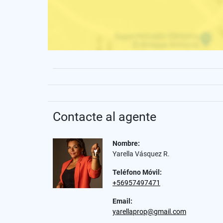
Contacte al agente
Nombre:
Yarella Vásquez R.
Teléfono Móvil:
+56957497471
Email:
yarellaprop@gmail.com