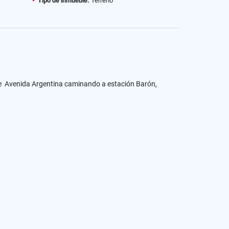
Tipo de inmueble:
Terreno
de Avenida Argentina caminando a estación Barón,