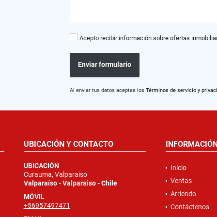
Acepto recibir información sobre ofertas inmobilia
Enviar formulario
Al enviar tus datos aceptas los
Términos de servicio y privac
UBICACIÓN Y CONTACTO
INFORMACIÓ
UBICACIÓN
Inicio
Curauma, Valparaiso
Ventas
Valparaíso - Valparaiso - Chile
Arriendo
MÓVIL
+56957497471
Contáctenos