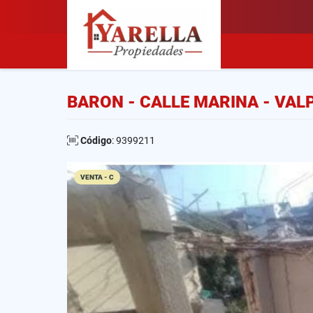
BARON - CALLE MARINA - VAL
Código
: 9399211
VENTA - C