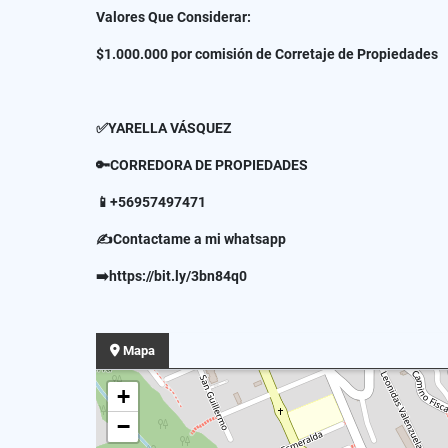
Valores Que Considerar:
$1.000.000 por comisión de Corretaje de Propiedades
✅YARELLA VÁSQUEZ
🔑CORREDORA DE PROPIEDADES
📱+56957497471
✍Contactame a mi whatsapp
➡️https://bit.ly/3bn84q0
Mapa
+
−