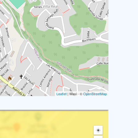
Leaflet
| Wasi - ©
OpenStreetMap