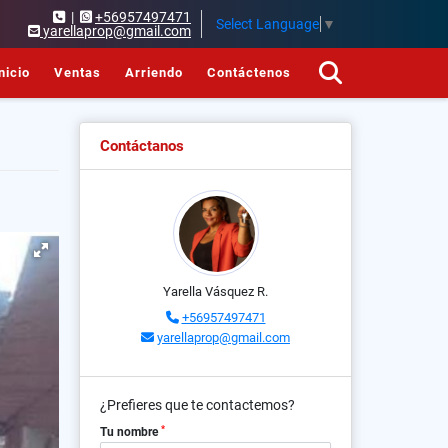
|
+56957497471
Select Language
▼
yarellaprop@gmail.com
nicio
Ventas
Arriendo
Contáctenos
Contáctanos
Yarella Vásquez R.
+56957497471
yarellaprop@gmail.com
¿Prefieres que te contactemos?
*
Tu nombre