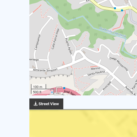
100 m
500 ft
Street View