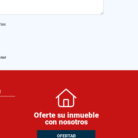
rias
idad
N
Oferte su inmueble
con nosotros
OFERTAR