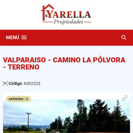
MENÚ
VALPARAISO - CAMINO LA PÓLVORA
- TERRENO
Código
: 6302223
ARRIENDO - C