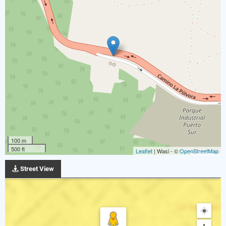
100 m
500 ft
Leaflet
| Wasi - ©
OpenStreetMap
Street View