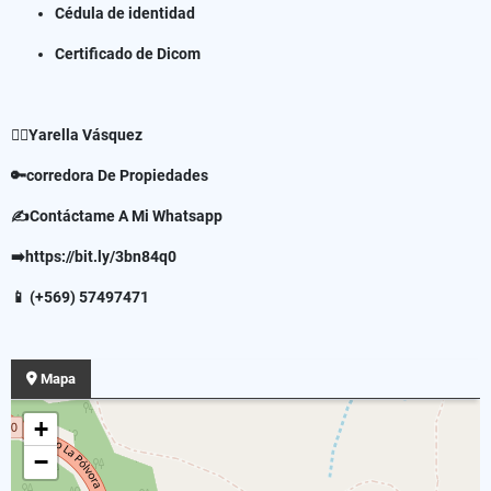
Cédula de identidad
Certificado de Dicom
✍🏻Yarella Vásquez
🔑corredora De Propiedades
✍Contáctame A Mi Whatsapp
➡️https://bit.ly/3bn84q0
📱 (+569) 57497471
Mapa
+
−