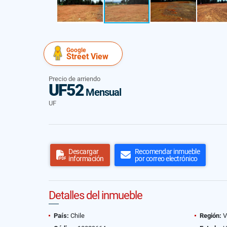
Google
Street View
Precio de arriendo
UF52
Mensual
UF
Descargar
Recomendar inmueble
información
por correo electrónico
Detalles del inmueble
País:
Chile
Región:
V