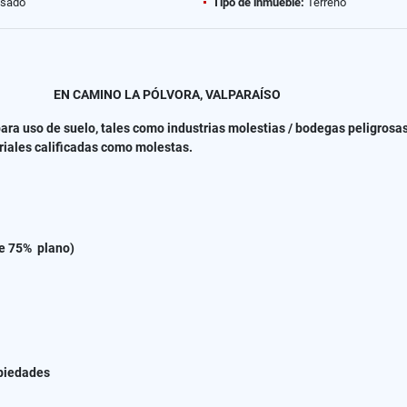
sado
Tipo de inmueble:
Terreno
 EN CAMINO LA PÓLVORA, VALPARAÍSO
ara uso de suelo, tales como industrias molestias / bodegas peligrosas
triales calificadas como molestas.
e 75% plano)
opiedades