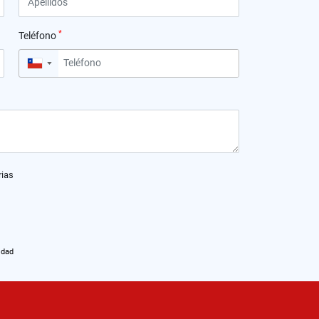
*
Teléfono
▼
rias
idad