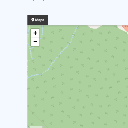
Mapa
+
−