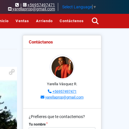
|
+56957497471
Select Language
▼
yarellaprop@gmail.com
nicio
Ventas
Arriendo
Contáctenos
Contáctanos
Yarella Vásquez R.
+56957497471
yarellaprop@gmail.com
¿Prefieres que te contactemos?
*
Tu nombre