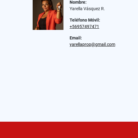
Nombre:
Yarella Vásquez R.
Teléfono Móvil:
+56957497471
Email:
yarellaprop@gmail.com