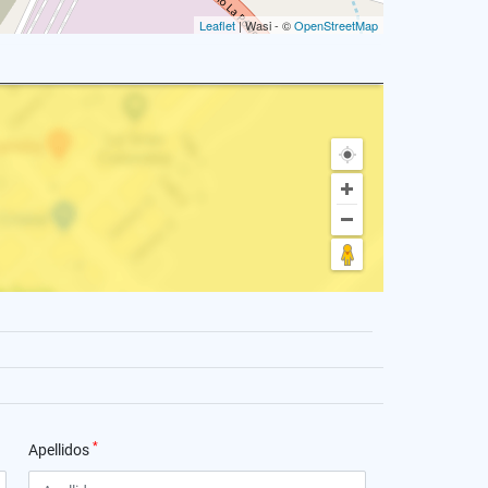
Leaflet
| Wasi - ©
OpenStreetMap
*
Apellidos