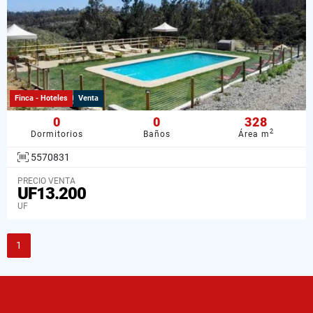
Finca - Hoteles
Venta
0
0
328
2
Dormitorios
Baños
Área m
5570831
PRECIO VENTA
UF13.200
UF
1