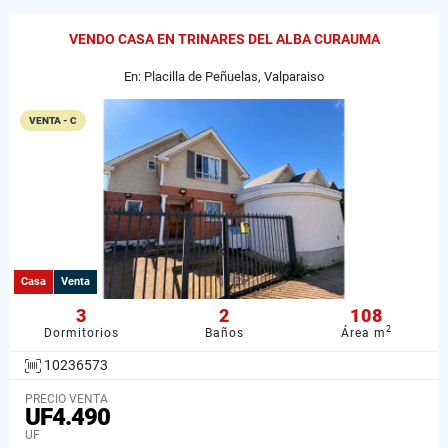
VENDO CASA EN TRINARES DEL ALBA CURAUMA
En: Placilla de Peñuelas, Valparaiso
VENTA - C
Casa
Venta
3
2
108
2
Dormitorios
Baños
Área m
10236573
PRECIO VENTA
UF4.490
UF