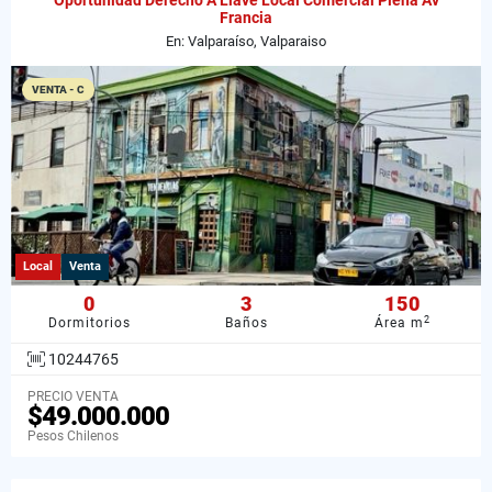
Oportunidad Derecho A Llave Local Comercial Plena Av
Francia
En: Valparaíso, Valparaiso
VENTA - C
Local
Venta
0
3
150
2
Dormitorios
Baños
Área m
10244765
PRECIO VENTA
$49.000.000
Pesos Chilenos