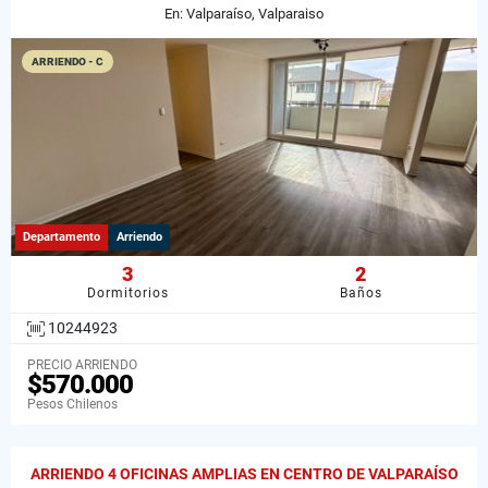
En: Valparaíso, Valparaiso
ARRIENDO - C
Departamento
Arriendo
3
2
Dormitorios
Baños
10244923
PRECIO ARRIENDO
$570.000
Pesos Chilenos
ARRIENDO 4 OFICINAS AMPLIAS EN CENTRO DE VALPARAÍSO