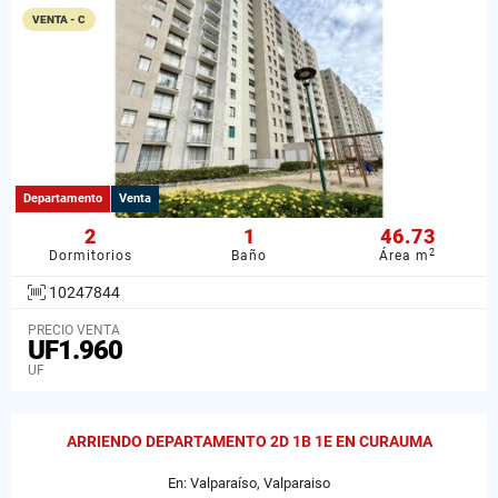
VENTA - C
Departamento
Venta
2
1
46.73
2
Dormitorios
Baño
Área m
10247844
PRECIO VENTA
UF1.960
UF
ARRIENDO DEPARTAMENTO 2D 1B 1E EN CURAUMA
En: Valparaíso, Valparaiso