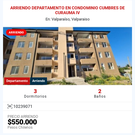
ARRIENDO DEPARTAMENTO EN CONDOMINIO CUMBRES DE
CURAUMA IV
En: Valparaíso, Valparaiso
ARRIENDO
Departamento
Arriendo
3
2
Dormitorios
Baños
10239071
PRECIO ARRIENDO
$550.000
Pesos Chilenos