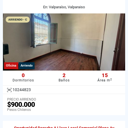
En: Valparaíso, Valparaiso
ARRIENDO - C
Oficina
Arriendo
0
2
15
2
Dormitorios
Baños
Área m
10244823
PRECIO ARRIENDO
$900.000
Pesos Chilenos