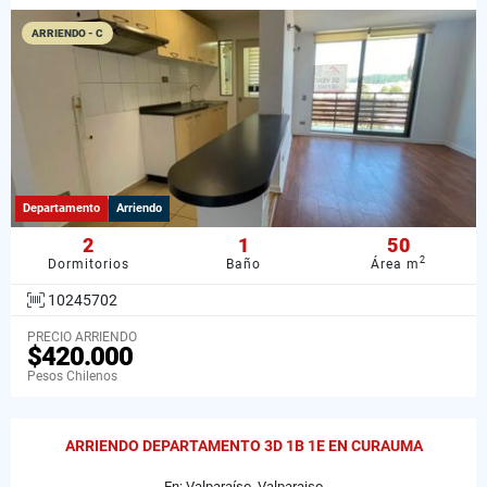
ARRIENDO - C
Departamento
Arriendo
2
1
50
2
Dormitorios
Baño
Área m
10245702
PRECIO ARRIENDO
$420.000
Pesos Chilenos
ARRIENDO DEPARTAMENTO 3D 1B 1E EN CURAUMA
En: Valparaíso, Valparaiso