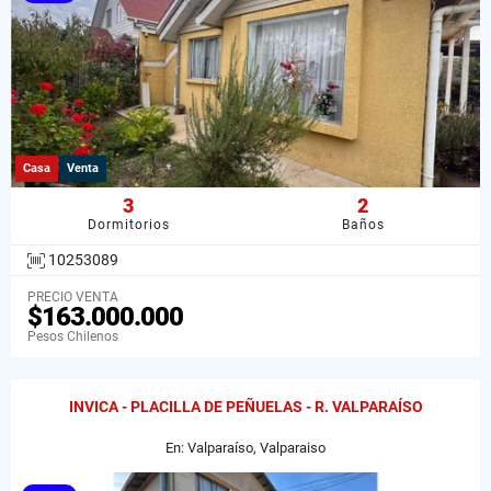
Casa
Venta
3
2
Dormitorios
Baños
10253089
PRECIO VENTA
$163.000.000
Pesos Chilenos
INVICA - PLACILLA DE PEÑUELAS - R. VALPARAÍSO
En: Valparaíso, Valparaiso