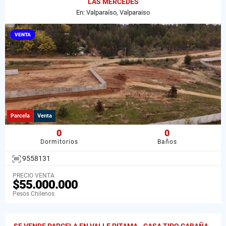
LAS MERCEDES
En: Valparaíso, Valparaiso
VENTA
Parcela
Venta
0
0
Dormitorios
Baños
9558131
PRECIO VENTA
$55.000.000
Pesos Chilenos