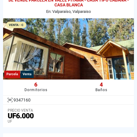
SE VENDE PARCELA EN VALLE PITAMA - CASA TIPO CABAÑA -
CASA BLANCA
En: Valparaíso, Valparaiso
VENTA - C
Parcela
Venta
6
4
Dormitorios
Baños
9347160
PRECIO VENTA
UF6.000
UF