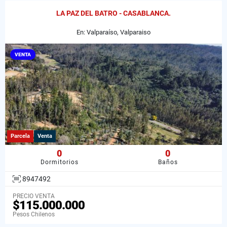
LA PAZ DEL BATRO - CASABLANCA.
En: Valparaíso, Valparaiso
VENTA
Parcela
Venta
0
0
Dormitorios
Baños
8947492
PRECIO VENTA
$115.000.000
Pesos Chilenos