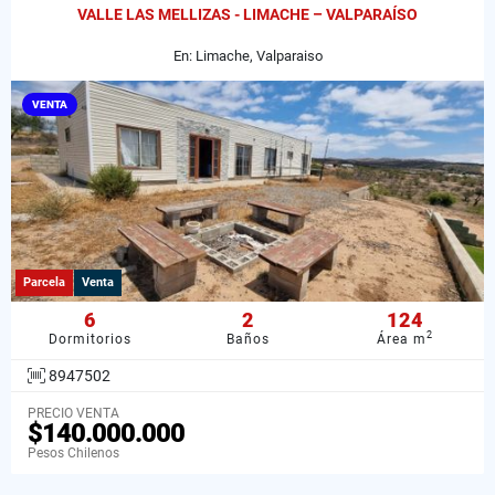
VALLE LAS MELLIZAS - LIMACHE – VALPARAÍSO
En: Limache, Valparaiso
VENTA
Parcela
Venta
6
2
124
2
Dormitorios
Baños
Área m
8947502
PRECIO VENTA
$140.000.000
Pesos Chilenos