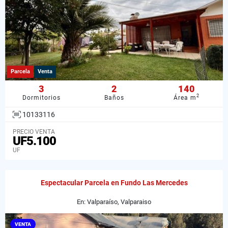
Parcela
Venta
3
2
140
2
Dormitorios
Baños
Área m
10133116
PRECIO VENTA
UF5.100
UF
Espectacular Parcela en Fundo Las Mercedes
En: Valparaíso, Valparaiso
VENTA