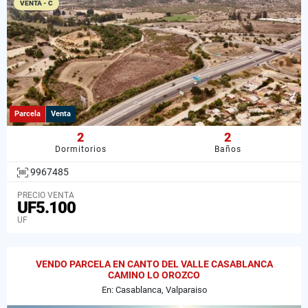
VENTA - C
Parcela
Venta
2
2
Dormitorios
Baños
9967485
PRECIO VENTA
UF5.100
UF
VENDO PARCELA EN CANTO DEL VALLE CASABLANCA
CAMINO LO OROZCO
En: Casablanca, Valparaiso