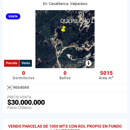
En: Casablanca, Valparaiso
VENTA
Parcela
Venta
0
0
5015
2
Dormitorios
Baños
Área m
9664684
PRECIO VENTA
$30.000.000
Pesos Chilenos
VENDO PARCELAS DE 1000 MTS CON ROL PROPIO EN FUNDO