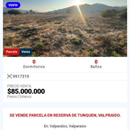
VENTA
Parcela
Venta
0
0
Dormitorios
Baños
9917319
PRECIO VENTA
$85.000.000
Pesos Chilenos
SE VENDE PARCELA EN RESERVA DE TUNQUEN, VALPRAISO.
En: Valparaíso, Valparaiso