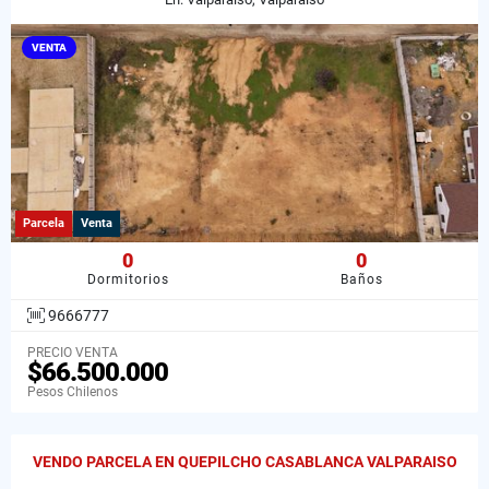
VENTA
Parcela
Venta
0
0
Dormitorios
Baños
9666777
PRECIO VENTA
$66.500.000
Pesos Chilenos
VENDO PARCELA EN QUEPILCHO CASABLANCA VALPARAISO