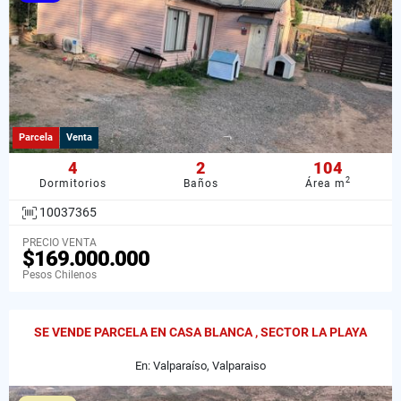
Parcela
Venta
4
2
104
2
Dormitorios
Baños
Área m
10037365
PRECIO VENTA
$169.000.000
Pesos Chilenos
SE VENDE PARCELA EN CASA BLANCA , SECTOR LA PLAYA
En: Valparaíso, Valparaiso