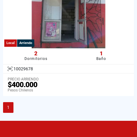
Local
Arriendo
2
1
Dormitorios
Baño
10029678
PRECIO ARRIENDO
$400.000
Pesos Chilenos
1