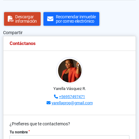
Descargar
Recomendar inmueble
información
por correo electrónico
Compartir
Contáctanos
Yarella Vásquez R.
+56957497471
yarellaprop@gmail.com
¿Prefieres que te contactemos?
*
Tu nombre