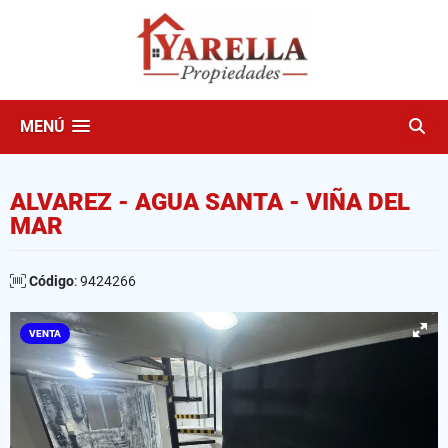
MENÚ
ALVAREZ - AGUA SANTA - VIÑA DEL
MAR
Código
: 9424266
VENTA