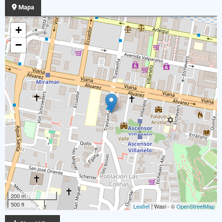
Mapa
+
−
200 m
500 ft
Leaflet
| Wasi - ©
OpenStreetMap