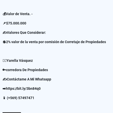
💰Valor de Venta. -
📌$75.000.000
✍️Valores Que Considerar:
💲2% valor de la venta por comisión de Corretaje de Propiedades
✍🏻Yarella Vásquez
🔑corredora De Propiedades
✍Contáctame A Mi Whatsapp
➡️https://bit.ly/3bn84q0
📱 (+569) 57497471