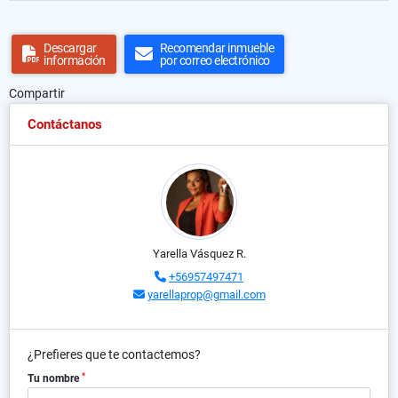
Descargar
Recomendar inmueble
información
por correo electrónico
Compartir
Contáctanos
Yarella Vásquez R.
+56957497471
yarellaprop@gmail.com
¿Prefieres que te contactemos?
*
Tu nombre