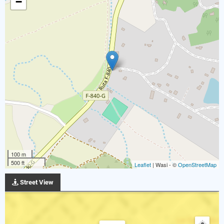
−
100 m
500 ft
Leaflet
| Wasi - ©
OpenStreetMap
Street View