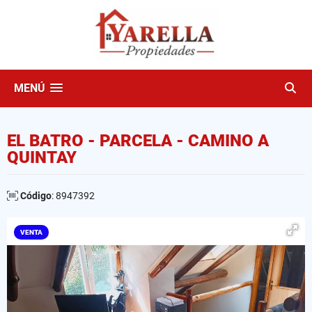
MENÚ
EL BATRO - PARCELA - CAMINO A
QUINTAY
Código
: 8947392
VENTA