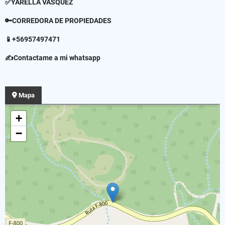
✅YARELLA VÁSQUEZ
🔑CORREDORA DE PROPIEDADES
📱+56957497471
✍Contactame a mi whatsapp
Mapa
+
−