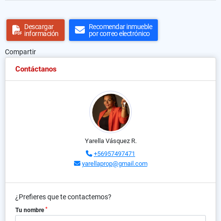
Descargar
Recomendar inmueble
información
por correo electrónico
Compartir
Contáctanos
Yarella Vásquez R.
+56957497471
yarellaprop@gmail.com
¿Prefieres que te contactemos?
*
Tu nombre