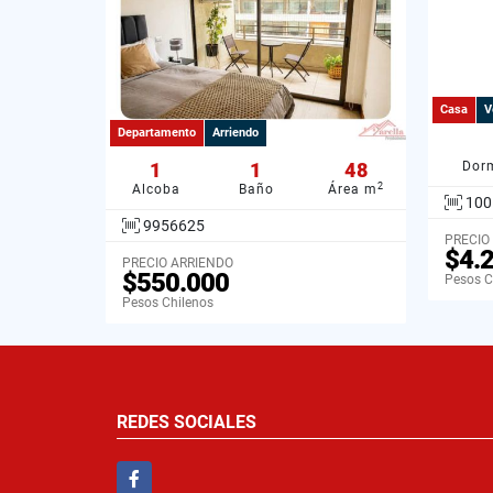
Casa
V
Departamento
Arriendo
1
1
48
Dorm
2
Alcoba
Baño
Área m
100
9956625
PRECIO
$4.
PRECIO ARRIENDO
$550.000
Pesos C
Pesos Chilenos
REDES SOCIALES
Facebook