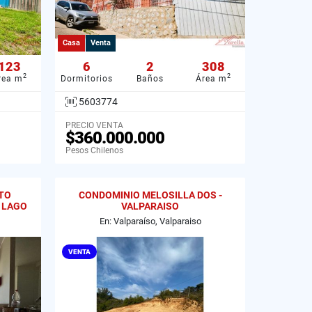
Casa
Venta
123
6
2
308
2
2
rea m
Dormitorios
Baños
Área m
5603774
PRECIO VENTA
$360.000.000
Pesos Chilenos
TO
CONDOMINIO MELOSILLA DOS -
 LAGO
VALPARAISO
En: Valparaíso, Valparaiso
VENTA