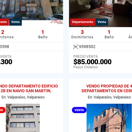
ento
Venta
Departamento
Venta
2
1
3
1
itorios
Baño
Dormitorios
Baño
Á
3598
9598502
 VENTA
PRECIO VENTA
.300
$85.000.000
Pesos Chilenos
NDO DEPARTAMENTO EDIFICIO
VENDO PROPIEDAD DE 
 2B EN NAVIO SAN MARTIN,
DEPARTAMENTOS EN CER
VALPARAÍSO
MESILLA, VALPARAISO
En: Valparaíso, Valparaiso
En: Valparaíso, Valparaiso
DO
VENTA