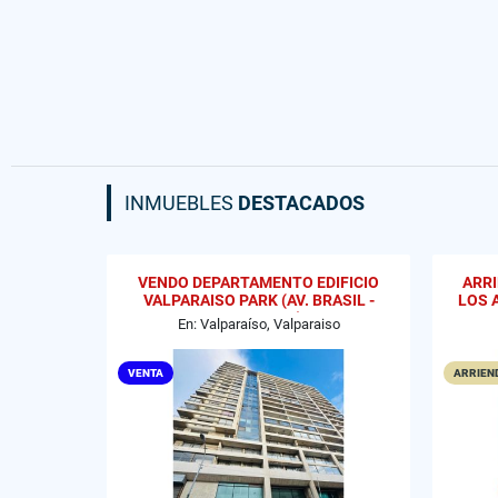
INMUEBLES
DESTACADOS
VENDO DEPARTAMENTO EDIFICIO
ARR
VALPARAISO PARK (AV. BRASIL -
LOS 
GRAL CRUZ)
En: Valparaíso, Valparaiso
VENTA
ARRIEND