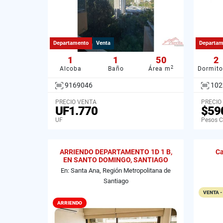
Departamento
Venta
Departam
1
1
50
2
2
Alcoba
Baño
Área m
Dormito
9169046
102
PRECIO VENTA
PRECIO
UF1.770
$59
UF
Pesos C
ARRIENDO DEPARTAMENTO 1D 1 B,
Ca
EN SANTO DOMINGO, SANTIAGO
En: Santa Ana, Región Metropolitana de
Santiago
VENTA -
ARRIENDO