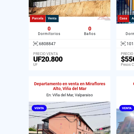
Parcela
Venta
Casa
A
0
0
Dormitorios
Baños
Dorm
6808847
101
PRECIO VENTA
PRECIO
UF20.800
$55
UF
Pesos C
Departamento en venta en Miraflores
Alto, Viña del Mar
En: Viña del Mar, Valparaiso
VENTA
VENTA