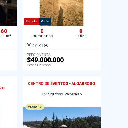
Parcela
Venta
60
0
0
2
rea m
Dormitorios
Baños
4714166
PRECIO VENTA
$49.000.000
Pesos Chilenos
4
CENTRO DE EVENTOS - ALGARROBO
RO
En: Algarrobo, Valparaiso
VENTA - C