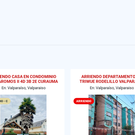
IENDO CASA EN CONDOMINIO
ARRIENDO DEPARTAMENTO
AROMOS II 4D 3B 2E CURAUMA
TRIWUE RODELILLO VALPAR
VALPARAISO
En: Valparaíso, Valparaiso
En: Valparaíso, Valparaiso
O - C
ARRIENDO