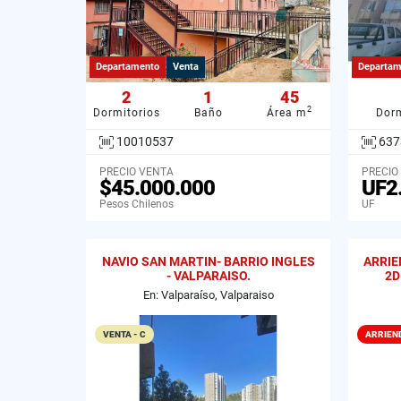
Departamento
Venta
Departam
2
1
45
2
Dormitorios
Baño
Área m
Dorm
10010537
637
PRECIO VENTA
PRECIO
$45.000.000
UF2
Pesos Chilenos
UF
NAVIO SAN MARTIN- BARRIO INGLES
ARRIE
- VALPARAISO.
2D
En: Valparaíso, Valparaiso
VENTA - C
ARRIEN