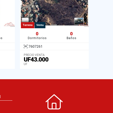
Terreno
Venta
0
0
os
Dormitorios
Baños
7607261
PRECIO VENTA
UF43.000
UF
N