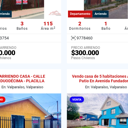
rriendo
Departamento
Arriendo
3
115
2
1
2
rios
Baños
Área m
Dormitorios
Baño
Á
3754
9778460
 ARRIENDO
PRECIO ARRIENDO
0.000
$300.000
hilenos
Pesos Chilenos
ARRIENDO CASA - CALLE
Vendo casa de 5 habitaciones
DUODÉCIMA - PLACILLA
Patio En Avenida Fundado
En: Valparaíso, Valparaiso
En: Valparaíso, Valparaiso
DO
VENTA