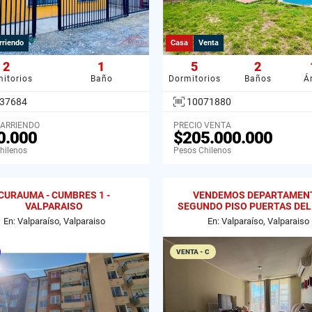
rriendo
Casa
Venta
2
1
5
2
itorios
Baño
Dormitorios
Baños
Á
37684
10071880
 ARRIENDO
PRECIO VENTA
0.000
$205.000.000
hilenos
Pesos Chilenos
CURAUMA - CUMBRES 1 -
VENDEMOS DEPARTAMEN
VALPARAISO
SEGUNDO PISO PUERTAS DEL
CURAUMA
En: Valparaíso, Valparaiso
En: Valparaíso, Valparaiso
VENTA - C