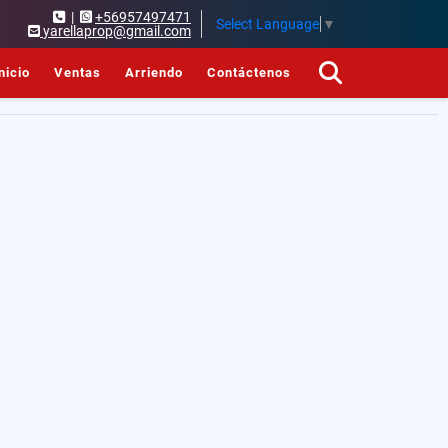
|
+56957497471
Select Language
▼
yarellaprop@gmail.com
nicio
Ventas
Arriendo
Contáctenos