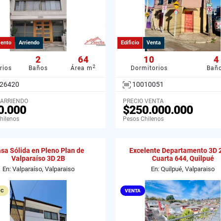
ento
Arriendo
Edificio
Venta
2
64
10
4
2
rios
Baños
Área m
Dormitorios
Bañ
26420
10010051
 ARRIENDO
PRECIO VENTA
0.000
$250.000.000
hilenos
Pesos Chilenos
sa Sólida en Pleno Plan de
Excelente Departamento 3D 
Valparaíso 3D 2B
Cuarta 644, Quilpué
En: Valparaíso, Valparaiso
En: Quilpué, Valparaiso
 C
VENTA