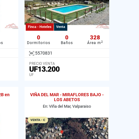
Finca - Hoteles
Venta
0
0
328
2
os
Dormitorios
Baños
Área m
5570831
PRECIO VENTA
UF13.200
UF
2B en
VIÑA DEL MAR - MIRAFLORES BAJO -
LOS ABETOS
En: Viña del Mar, Valparaiso
VENTA - C