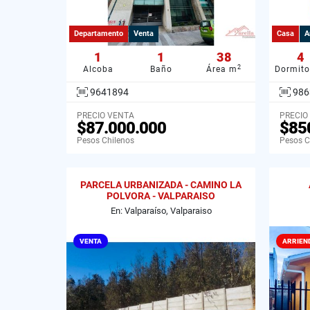
Departamento
Venta
Casa
A
1
1
38
4
2
Alcoba
Baño
Área m
Dormito
9641894
986
PRECIO VENTA
PRECIO
$87.000.000
$85
Pesos Chilenos
Pesos C
PARCELA URBANIZADA - CAMINO LA
POLVORA - VALPARAISO
En: Valparaíso, Valparaiso
VENTA
ARRIEN