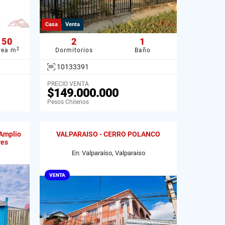
Casa
Venta
50
2
1
2
rea m
Dormitorios
Baño
10133391
PRECIO VENTA
$149.000.000
Pesos Chilenos
 Amplio
VALPARAISO - CERRO POLANCO
res
En: Valparaíso, Valparaiso
VENTA