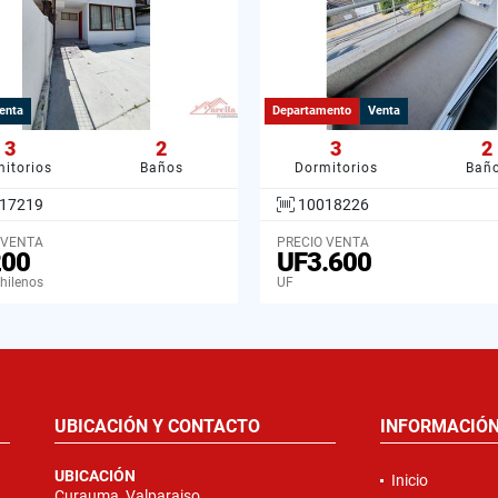
enta
Departamento
Venta
3
2
3
2
itorios
Baños
Dormitorios
Bañ
17219
10018226
 VENTA
PRECIO VENTA
200
UF3.600
hilenos
UF
UBICACIÓN Y CONTACTO
INFORMACIÓ
UBICACIÓN
Inicio
Curauma, Valparaiso