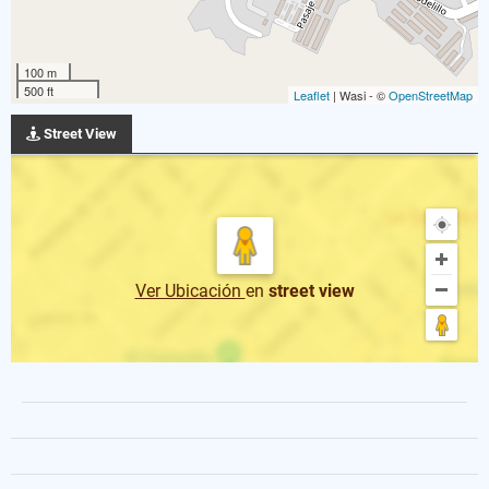
100 m
500 ft
Leaflet
| Wasi - ©
OpenStreetMap
Street View
Ver Ubicación
en
street view