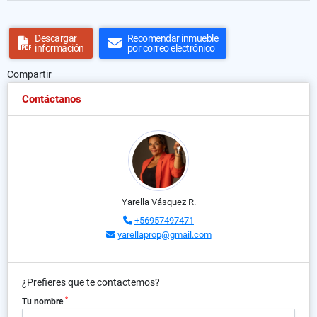
Descargar
Recomendar inmueble
información
por correo electrónico
Compartir
Contáctanos
Yarella Vásquez R.
+56957497471
yarellaprop@gmail.com
¿Prefieres que te contactemos?
*
Tu nombre