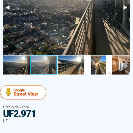
Google
Street View
Precio de venta
UF2.971
UF