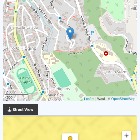
100 m
500 ft
Leaflet
| Wasi - ©
OpenStreetMap
Street View