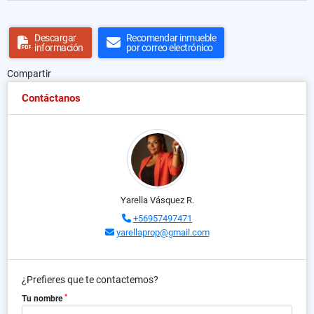
Descargar
Recomendar inmueble
información
por correo electrónico
Compartir
Contáctanos
Yarella Vásquez R.
+56957497471
yarellaprop@gmail.com
¿Prefieres que te contactemos?
*
Tu nombre