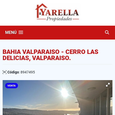
MENÚ
BAHIA VALPARAISO - CERRO LAS
DELICIAS, VALPARAISO.
Código
: 8947495
VENTA