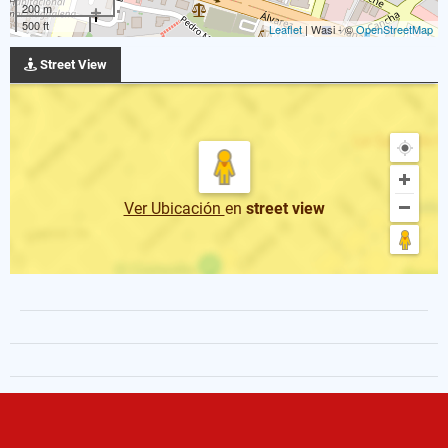
200 m
500 ft
Leaflet
| Wasi - ©
OpenStreetMap
Street View
Ver Ubicación
en
street view