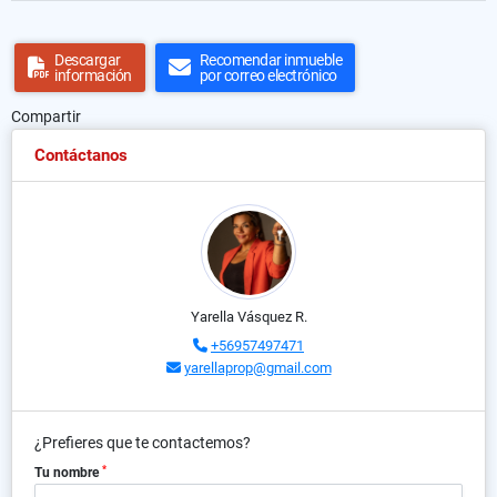
Descargar
Recomendar inmueble
información
por correo electrónico
Compartir
Contáctanos
Yarella Vásquez R.
+56957497471
yarellaprop@gmail.com
¿Prefieres que te contactemos?
*
Tu nombre