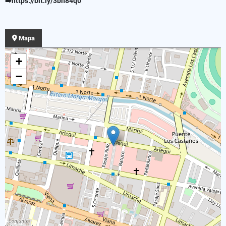
➡️https://bit.ly/3bn84q0
Mapa
+
−